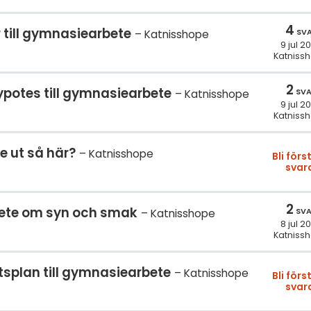
4
 till gymnasiearbete
SV
Katnisshope
9 jul 2
Katniss
2
ypotes till gymnasiearbete
SV
Katnisshope
9 jul 2
Katniss
e ut så här?
Katnisshope
Bli förs
svar
2
bete om syn och smak
SV
Katnisshope
8 jul 2
Katniss
splan till gymnasiearbete
Katnisshope
Bli förs
svar