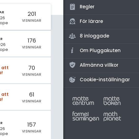
amhällsorientering
Regler
AR
konomi
201
026
VISNINGAR
För lärare
hope
ler ämnen
8 inloggade
riga diskussioner
AR
176
2026
VISNINGAR
hope
Om Pluggakuten
Allmänna villkor
70
t att
a!
VISNINGAR
Cookie-inställningar
61
t att
a!
VISNINGAR
AR
157
026
VISNINGAR
hope