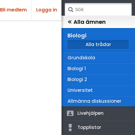
Bli medlem
Logga in
atematik
Alla ämnen
sik
Biologi
Alla trådar
emi
Grundskola
ologi
Biologi 1
knik & Bygg
Biologi 2
rogrammering
Universitet
venska
Allmänna diskussioner
ngelska
Livehjälpen
er språk
Topplistor