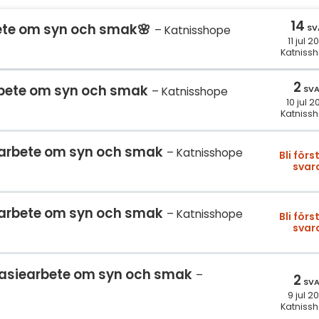
S
14
ete om syn och smak🌸
SV
Katnisshope
E
11 jul 2
Katniss
F
2
rbete om syn och smak
Öv
SV
Katnisshope
10 jul 
Katniss
arbete om syn och smak
Katnisshope
Bli förs
svar
arbete om syn och smak
Katnisshope
Bli förs
svar
asiearbete om syn och smak
2
SV
9 jul 2
Katniss