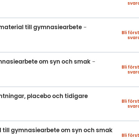
svar
material till gymnasiearbete
Bli förs
svar
gymnasiearbete om syn och smak
Bli förs
svar
ntningar, placebo och tidigare
Bli förs
svar
l till gymnasiearbete om syn och smak
Bli förs