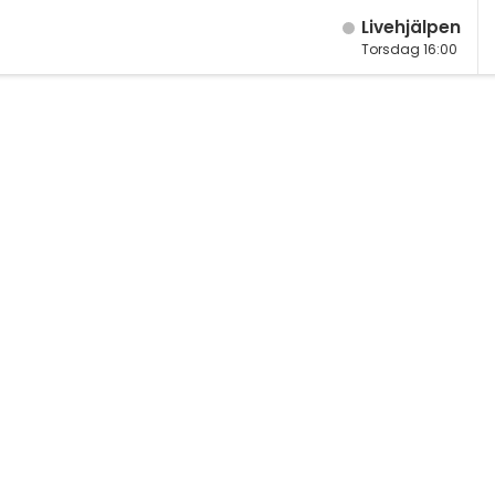
Live­hjälpen
Torsdag 16:00
M
Fy
K
Bi
Te
P
S
E
Fl