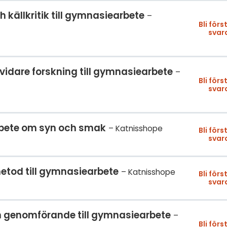
källkritik till gymnasiearbete
Bli förs
svar
 vidare forskning till gymnasiearbete
Bli förs
svar
rbete om syn och smak
Katnisshope
Bli förs
svar
metod till gymnasiearbete
Katnisshope
Bli förs
svar
h genomförande till gymnasiearbete
Bli förs