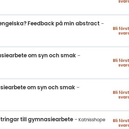
svar
 engelska? Feedback på min abstract
Bli förs
svar
mnasiearbete om syn och smak
Bli förs
svar
nasiearbete om syn och smak
Bli förs
svar
ttringar till gymnasiearbete
Katnisshope
Bli förs
svar