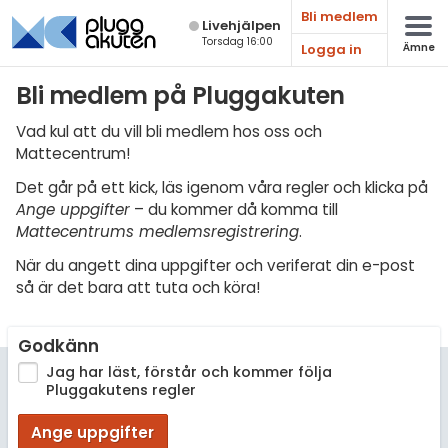
Bli medlem
Live­hjälpen
Torsdag 16:00
Logga in
Ämne
Matematik
Bli medlem på Pluggakuten
Fysik
Vad kul att du vill bli medlem hos oss och
Mattecentrum!
Kemi
Det går på ett kick, läs igenom våra regler och klicka på
Biologi
Ange uppgifter
– du kommer då komma till
Mattecentrums medlemsregistrering
.
Teknik & Bygg
När du angett dina uppgifter och veriferat din e-post
Programmering
så är det bara att tuta och köra!
Svenska
Godkänn
Engelska
Jag har läst, förstår och kommer följa
Pluggakutens regler
Fler språk
Ange uppgifter