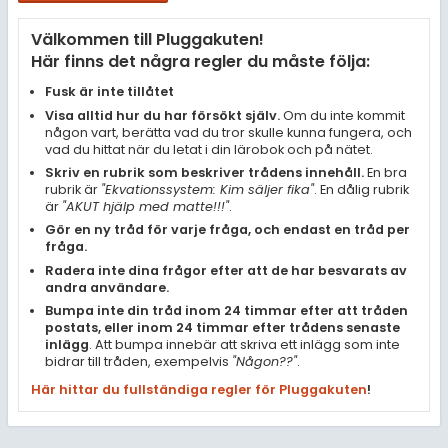
Samhällsorientering
Välkommen till Pluggakuten!
Ekonomi
Här finns det några regler du måste följa:
Fler ämnen
Fusk är inte tillåtet
Visa alltid hur du har försökt själv.
Om du inte kommit
Övriga diskussioner
någon vart, berätta vad du tror skulle kunna fungera, och
vad du hittat när du letat i din lärobok och på nätet.
Livehjälpen
Skriv en rubrik som beskriver trådens innehåll.
En bra
rubrik är
"Ekvationssystem: Kim säljer fika"
. En dålig rubrik
är
"AKUT hjälp med matte!!!"
.
Topplistor
Gör en ny tråd för varje fråga, och endast en tråd per
fråga.
Regler
Radera inte dina frågor efter att de har besvarats av
andra användare.
Bumpa inte din tråd inom 24 timmar efter att tråden
För lärare
postats, eller inom 24 timmar efter trådens senaste
inlägg
. Att bumpa innebär att skriva ett inlägg som inte
2 inloggade
bidrar till tråden, exempelvis
"Någon??"
.
Här hittar du fullständiga regler för Pluggakuten
!
Om Pluggakuten