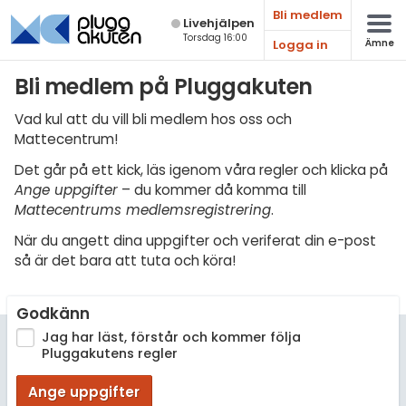
Bli medlem
Live­hjälpen
Torsdag 16:00
Logga in
Ämne
Matematik
Bli medlem på Pluggakuten
Fysik
Vad kul att du vill bli medlem hos oss och
Mattecentrum!
Kemi
Det går på ett kick, läs igenom våra regler och klicka på
Biologi
Ange uppgifter
– du kommer då komma till
Mattecentrums medlemsregistrering
.
Teknik & Bygg
När du angett dina uppgifter och veriferat din e-post
Programmering
så är det bara att tuta och köra!
Svenska
Godkänn
Engelska
Jag har läst, förstår och kommer följa
Pluggakutens regler
Fler språk
Ange uppgifter