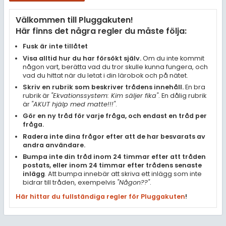
Samhällsorientering
Välkommen till Pluggakuten!
Ekonomi
Här finns det några regler du måste följa:
Fler ämnen
Fusk är inte tillåtet
Visa alltid hur du har försökt själv.
Om du inte kommit
Övriga diskussioner
någon vart, berätta vad du tror skulle kunna fungera, och
vad du hittat när du letat i din lärobok och på nätet.
Livehjälpen
Skriv en rubrik som beskriver trådens innehåll.
En bra
rubrik är
"Ekvationssystem: Kim säljer fika"
. En dålig rubrik
är
"AKUT hjälp med matte!!!"
.
Topplistor
Gör en ny tråd för varje fråga, och endast en tråd per
fråga.
Regler
Radera inte dina frågor efter att de har besvarats av
andra användare.
Bumpa inte din tråd inom 24 timmar efter att tråden
För lärare
postats, eller inom 24 timmar efter trådens senaste
inlägg
. Att bumpa innebär att skriva ett inlägg som inte
4 inloggade
bidrar till tråden, exempelvis
"Någon??"
.
Här hittar du fullständiga regler för Pluggakuten
!
Om Pluggakuten