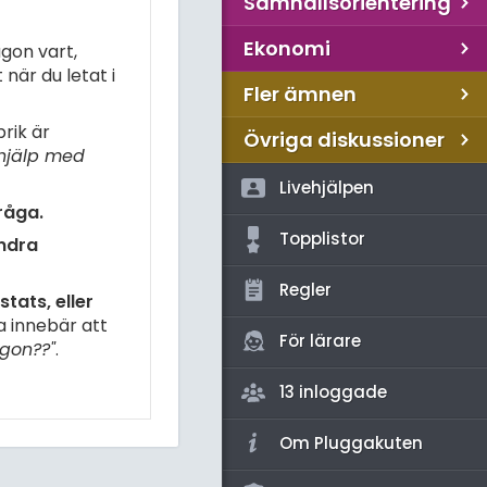
Samhällsorientering
Ekonomi
gon vart,
när du letat i
Fler ämnen
rik är
Övriga diskussioner
hjälp med
Livehjälpen
råga.
Topplistor
andra
Regler
tats, eller
a innebär att
För lärare
gon??"
.
13 inloggade
Om Pluggakuten