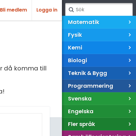
Bli medlem
Logga in
Matematik
Fysik
Kemi
Biologi
 då komma till
Teknik & Bygg
Programmering
a!
Svenska
Engelska
Fler språk