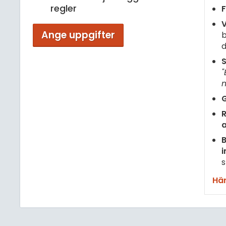
regler
F
V
Ange uppgifter
b
d
S
"
m
G
R
B
i
s
Här