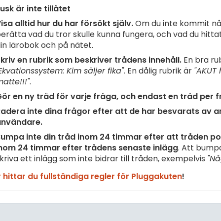
usk är inte tillåtet
isa alltid hur du har försökt själv.
Om du inte kommit nå
erätta vad du tror skulle kunna fungera, och vad du hittat 
in lärobok och på nätet.
kriv en rubrik som beskriver trådens innehåll.
En bra rub
Ekvationssystem: Kim säljer fika"
. En dålig rubrik är
"AKUT 
atte!!!"
.
ör en ny tråd för varje fråga, och endast en tråd per f
adera inte dina frågor efter att de har besvarats av 
användare.
umpa inte din tråd inom 24 timmar efter att tråden pos
nom 24 timmar efter trådens senaste inlägg
. Att bump
kriva ett inlägg som inte bidrar till tråden, exempelvis
"Nå
 hittar du fullständiga regler för Pluggakuten
!