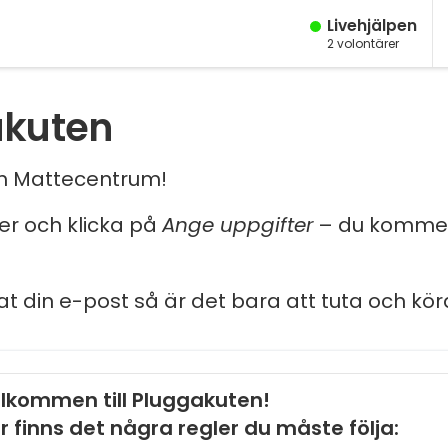
Live­hjälpen
2
volontärer
akuten
och Mattecentrum!
ler och klicka på
Ange uppgifter
– du kommer
at din e-post så är det bara att tuta och kör
lkommen till Pluggakuten!
r finns det några regler du måste följa: