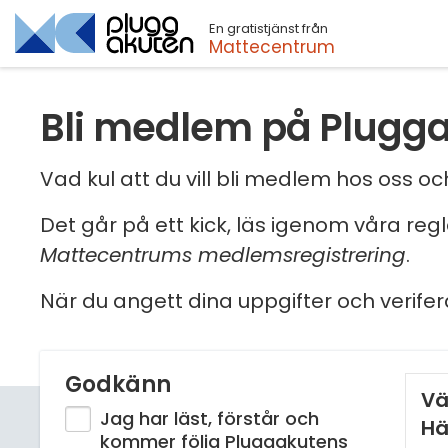
En gratistjänst från
Sök
Mattecentrum
Bli medlem på Plugg
Vad kul att du vill bli medlem hos oss 
Det går på ett kick, läs igenom våra reg
Mattecentrums medlemsregistrering
.
När du angett dina uppgifter och verifer
Godkänn
Vä
Jag har läst, förstår och
Hä
kommer följa Pluggakutens