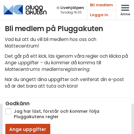
Bli medlem
Live­hjälpen
Torsdag 16:00
Logga in
Ämne
Matematik
Bli medlem på Pluggakuten
Fysik
Vad kul att du vill bli medlem hos oss och
Mattecentrum!
Kemi
Det går på ett kick, läs igenom våra regler och klicka på
Biologi
Ange uppgifter
– du kommer då komma till
Mattecentrums medlemsregistrering
.
Teknik & Bygg
När du angett dina uppgifter och veriferat din e-post
Programmering
så är det bara att tuta och köra!
Svenska
Godkänn
Engelska
Jag har läst, förstår och kommer följa
Pluggakutens regler
Fler språk
Ange uppgifter