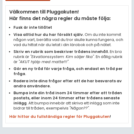
Samhällsorientering
Välkommen till Pluggakuten!
Ekonomi
Här finns det några regler du måste följa:
Fler ämnen
Fusk är inte tillåtet
Visa alltid hur du har försökt själv.
Om du inte kommit
Övriga diskussioner
någon vart, berätta vad du tror skulle kunna fungera, och
vad du hittat när du letat i din lärobok och på nätet.
Livehjälpen
Skriv en rubrik som beskriver trådens innehåll.
En bra
rubrik är
"Ekvationssystem: Kim säljer fika"
. En dålig rubrik
är
"AKUT hjälp med matte!!!"
.
Topplistor
Gör en ny tråd för varje fråga, och endast en tråd per
fråga.
Regler
Radera inte dina frågor efter att de har besvarats av
andra användare.
Bumpa inte din tråd inom 24 timmar efter att tråden
För lärare
postats, eller inom 24 timmar efter trådens senaste
inlägg
. Att bumpa innebär att skriva ett inlägg som inte
10 inloggade
bidrar till tråden, exempelvis
"Någon??"
.
Här hittar du fullständiga regler för Pluggakuten
!
Om Pluggakuten