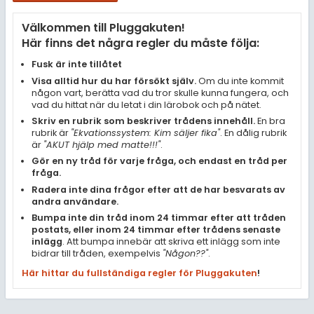
Samhällsorientering
Välkommen till Pluggakuten!
Ekonomi
Här finns det några regler du måste följa:
Fler ämnen
Fusk är inte tillåtet
Visa alltid hur du har försökt själv.
Om du inte kommit
Övriga diskussioner
någon vart, berätta vad du tror skulle kunna fungera, och
vad du hittat när du letat i din lärobok och på nätet.
Livehjälpen
Skriv en rubrik som beskriver trådens innehåll.
En bra
rubrik är
"Ekvationssystem: Kim säljer fika"
. En dålig rubrik
är
"AKUT hjälp med matte!!!"
.
Topplistor
Gör en ny tråd för varje fråga, och endast en tråd per
fråga.
Regler
Radera inte dina frågor efter att de har besvarats av
andra användare.
Bumpa inte din tråd inom 24 timmar efter att tråden
För lärare
postats, eller inom 24 timmar efter trådens senaste
inlägg
. Att bumpa innebär att skriva ett inlägg som inte
3 inloggade
bidrar till tråden, exempelvis
"Någon??"
.
Här hittar du fullständiga regler för Pluggakuten
!
Om Pluggakuten