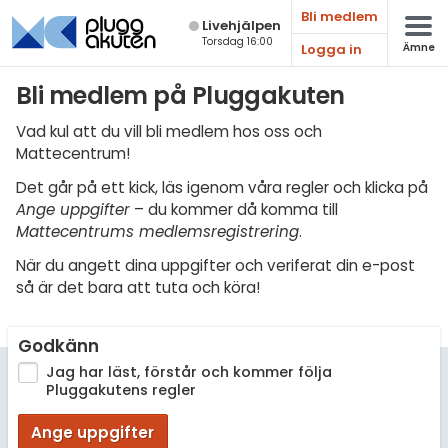
Bli medlem
Live­hjälpen
Torsdag 16:00
Logga in
Ämne
Matematik
Bli medlem på Pluggakuten
Fysik
Vad kul att du vill bli medlem hos oss och
Mattecentrum!
Kemi
Det går på ett kick, läs igenom våra regler och klicka på
Biologi
Ange uppgifter
– du kommer då komma till
Mattecentrums medlemsregistrering
.
Teknik & Bygg
När du angett dina uppgifter och veriferat din e-post
Programmering
så är det bara att tuta och köra!
Svenska
Godkänn
Engelska
Jag har läst, förstår och kommer följa
Pluggakutens regler
Fler språk
Ange uppgifter