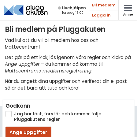
Bli medlem
Live­hjälpen
Torsdag 16:00
Logga in
Ämne
Matematik
Bli medlem på Pluggakuten
Fysik
Vad kul att du vill bli medlem hos oss och
Mattecentrum!
Kemi
Det går på ett kick, läs igenom våra regler och klicka på
Biologi
Ange uppgifter
– du kommer då komma till
Mattecentrums medlemsregistrering
.
Teknik & Bygg
När du angett dina uppgifter och veriferat din e-post
Programmering
så är det bara att tuta och köra!
Svenska
Godkänn
Engelska
Jag har läst, förstår och kommer följa
Pluggakutens regler
Fler språk
Ange uppgifter