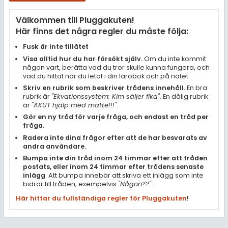
Samhällsorientering
Välkommen till Pluggakuten!
Ekonomi
Här finns det några regler du måste följa:
Fler ämnen
Fusk är inte tillåtet
Visa alltid hur du har försökt själv.
Om du inte kommit
Övriga diskussioner
någon vart, berätta vad du tror skulle kunna fungera, och
vad du hittat när du letat i din lärobok och på nätet.
Livehjälpen
Skriv en rubrik som beskriver trådens innehåll.
En bra
rubrik är
"Ekvationssystem: Kim säljer fika"
. En dålig rubrik
är
"AKUT hjälp med matte!!!"
.
Topplistor
Gör en ny tråd för varje fråga, och endast en tråd per
fråga.
Regler
Radera inte dina frågor efter att de har besvarats av
andra användare.
Bumpa inte din tråd inom 24 timmar efter att tråden
För lärare
postats, eller inom 24 timmar efter trådens senaste
inlägg
. Att bumpa innebär att skriva ett inlägg som inte
15 inloggade
bidrar till tråden, exempelvis
"Någon??"
.
Här hittar du fullständiga regler för Pluggakuten
!
Om Pluggakuten