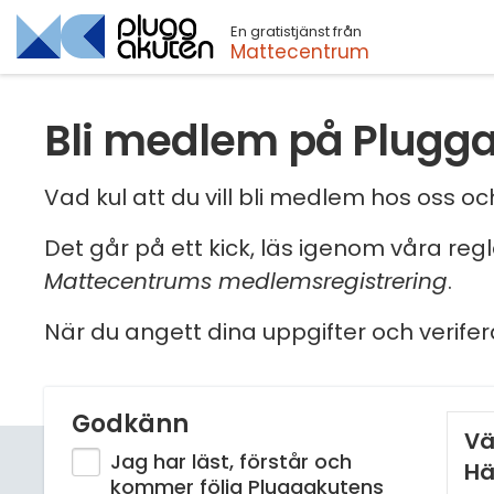
En gratistjänst från
Sök
Mattecentrum
Bli medlem på Plugg
Vad kul att du vill bli medlem hos oss 
Det går på ett kick, läs igenom våra reg
Mattecentrums medlemsregistrering
.
När du angett dina uppgifter och verifer
Godkänn
Vä
Jag har läst, förstår och
Hä
kommer följa Pluggakutens