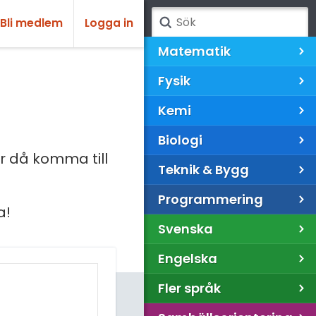
Bli medlem
Logga in
Matematik
Fysik
Kemi
Biologi
 då komma till
Teknik & Bygg
Programmering
a!
Svenska
Engelska
Fler språk