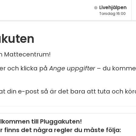
Live­hjälpen
Torsdag 16:00
akuten
och Mattecentrum!
ler och klicka på
Ange uppgifter
– du kommer
at din e-post så är det bara att tuta och kör
lkommen till Pluggakuten!
r finns det några regler du måste följa: