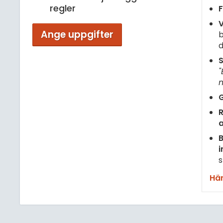
regler
F
V
Ange uppgifter
b
d
S
"
m
G
R
B
i
s
Här