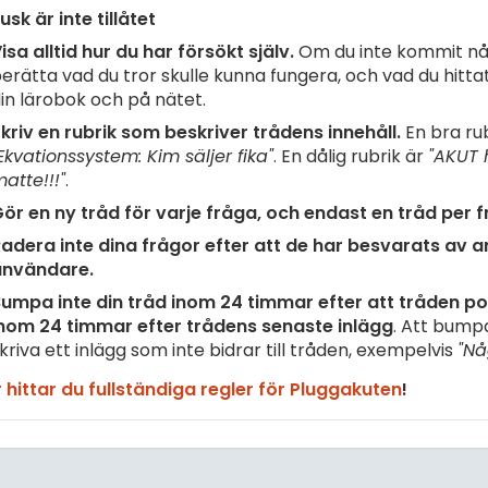
usk är inte tillåtet
isa alltid hur du har försökt själv.
Om du inte kommit nå
erätta vad du tror skulle kunna fungera, och vad du hittat 
in lärobok och på nätet.
kriv en rubrik som beskriver trådens innehåll.
En bra rub
Ekvationssystem: Kim säljer fika"
. En dålig rubrik är
"AKUT 
atte!!!"
.
ör en ny tråd för varje fråga, och endast en tråd per f
adera inte dina frågor efter att de har besvarats av 
användare.
umpa inte din tråd inom 24 timmar efter att tråden pos
nom 24 timmar efter trådens senaste inlägg
. Att bump
kriva ett inlägg som inte bidrar till tråden, exempelvis
"Nå
 hittar du fullständiga regler för Pluggakuten
!