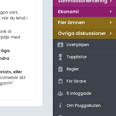
Samhällsorientering
Ekonomi
gon vart,
när du letat i
Fler ämnen
rik är
Övriga diskussioner
hjälp med
Livehjälpen
råga.
Topplistor
andra
Regler
tats, eller
a innebär att
För lärare
gon??"
.
5 inloggade
Om Pluggakuten