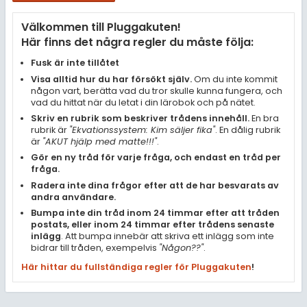
Samhällsorientering
Välkommen till Pluggakuten!
Ekonomi
Här finns det några regler du måste följa:
Fler ämnen
Fusk är inte tillåtet
Visa alltid hur du har försökt själv.
Om du inte kommit
Övriga diskussioner
någon vart, berätta vad du tror skulle kunna fungera, och
vad du hittat när du letat i din lärobok och på nätet.
Livehjälpen
Skriv en rubrik som beskriver trådens innehåll.
En bra
rubrik är
"Ekvationssystem: Kim säljer fika"
. En dålig rubrik
är
"AKUT hjälp med matte!!!"
.
Topplistor
Gör en ny tråd för varje fråga, och endast en tråd per
fråga.
Regler
Radera inte dina frågor efter att de har besvarats av
andra användare.
Bumpa inte din tråd inom 24 timmar efter att tråden
För lärare
postats, eller inom 24 timmar efter trådens senaste
inlägg
. Att bumpa innebär att skriva ett inlägg som inte
3 inloggade
bidrar till tråden, exempelvis
"Någon??"
.
Här hittar du fullständiga regler för Pluggakuten
!
Om Pluggakuten