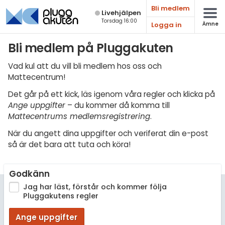
Bli medlem
Live­hjälpen
Torsdag 16:00
Logga in
Ämne
Matematik
Bli medlem på Pluggakuten
Fysik
Vad kul att du vill bli medlem hos oss och
Mattecentrum!
Kemi
Det går på ett kick, läs igenom våra regler och klicka på
Biologi
Ange uppgifter
– du kommer då komma till
Mattecentrums medlemsregistrering
.
Teknik & Bygg
När du angett dina uppgifter och veriferat din e-post
Programmering
så är det bara att tuta och köra!
Svenska
Godkänn
Engelska
Jag har läst, förstår och kommer följa
Pluggakutens regler
Fler språk
Ange uppgifter