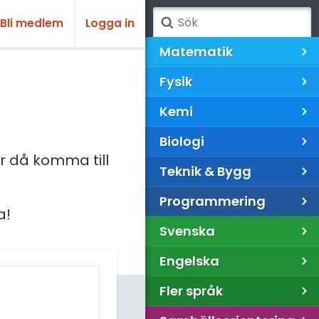
Bli medlem
Logga in
Matematik
Fysik
Kemi
Biologi
 då komma till
Teknik & Bygg
Programmering
a!
Svenska
Engelska
Fler språk