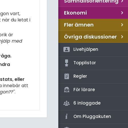
Samhällsorientering
Ekonomi
gon vart,
när du letat i
Fler ämnen
rik är
Övriga diskussioner
hjälp med
Livehjälpen
råga.
Topplistor
andra
Regler
tats, eller
a innebär att
För lärare
gon??"
.
6 inloggade
Om Pluggakuten