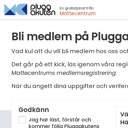
En gratistjänst från
Sök
Mattecentrum
Bli medlem på Plugg
Vad kul att du vill bli medlem hos oss 
Det går på ett kick, läs igenom våra reg
Mattecentrums medlemsregistrering
.
När du angett dina uppgifter och verifer
Godkänn
Vä
Jag har läst, förstår och
Hä
kommer följa Pluggakutens