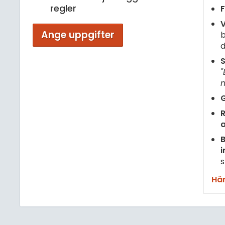
regler
F
V
Ange uppgifter
b
d
S
"
m
G
R
B
i
s
Här