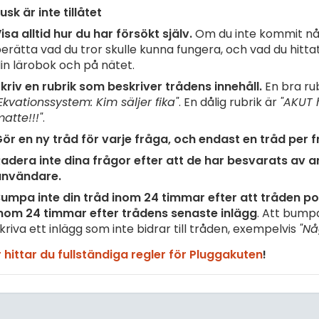
usk är inte tillåtet
isa alltid hur du har försökt själv.
Om du inte kommit nå
erätta vad du tror skulle kunna fungera, och vad du hittat 
in lärobok och på nätet.
kriv en rubrik som beskriver trådens innehåll.
En bra rub
Ekvationssystem: Kim säljer fika"
. En dålig rubrik är
"AKUT 
atte!!!"
.
ör en ny tråd för varje fråga, och endast en tråd per f
adera inte dina frågor efter att de har besvarats av 
användare.
umpa inte din tråd inom 24 timmar efter att tråden pos
nom 24 timmar efter trådens senaste inlägg
. Att bump
kriva ett inlägg som inte bidrar till tråden, exempelvis
"Nå
 hittar du fullständiga regler för Pluggakuten
!