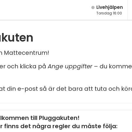
Live­hjälpen
Torsdag 16:00
akuten
och Mattecentrum!
ler och klicka på
Ange uppgifter
– du kommer
at din e-post så är det bara att tuta och kör
lkommen till Pluggakuten!
r finns det några regler du måste följa: