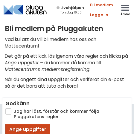
Bli medlem
Live­hjälpen
Torsdag 16:00
Logga in
Ämne
Matematik
Bli medlem på Pluggakuten
Fysik
Vad kul att du vill bli medlem hos oss och
Mattecentrum!
Kemi
Det går på ett kick, läs igenom våra regler och klicka på
Biologi
Ange uppgifter
– du kommer då komma till
Mattecentrums medlemsregistrering
.
Teknik & Bygg
När du angett dina uppgifter och veriferat din e-post
Programmering
så är det bara att tuta och köra!
Svenska
Godkänn
Engelska
Jag har läst, förstår och kommer följa
Pluggakutens regler
Fler språk
Ange uppgifter