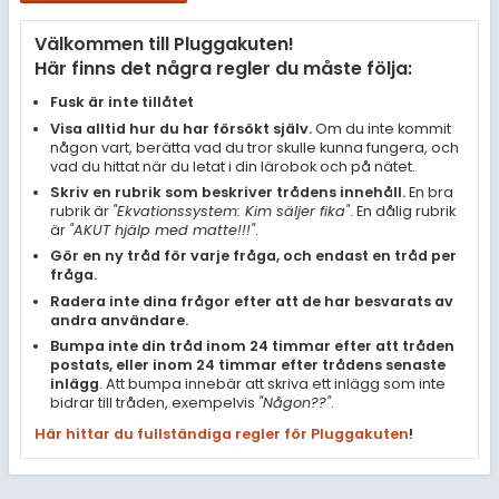
Samhällsorientering
Välkommen till Pluggakuten!
Ekonomi
Här finns det några regler du måste följa:
Fler ämnen
Fusk är inte tillåtet
Visa alltid hur du har försökt själv.
Om du inte kommit
Övriga diskussioner
någon vart, berätta vad du tror skulle kunna fungera, och
vad du hittat när du letat i din lärobok och på nätet.
Livehjälpen
Skriv en rubrik som beskriver trådens innehåll.
En bra
rubrik är
"Ekvationssystem: Kim säljer fika"
. En dålig rubrik
är
"AKUT hjälp med matte!!!"
.
Topplistor
Gör en ny tråd för varje fråga, och endast en tråd per
fråga.
Regler
Radera inte dina frågor efter att de har besvarats av
andra användare.
Bumpa inte din tråd inom 24 timmar efter att tråden
För lärare
postats, eller inom 24 timmar efter trådens senaste
inlägg
. Att bumpa innebär att skriva ett inlägg som inte
8 inloggade
bidrar till tråden, exempelvis
"Någon??"
.
Här hittar du fullständiga regler för Pluggakuten
!
Om Pluggakuten