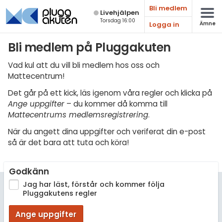
Bli medlem
Live­hjälpen
Torsdag 16:00
Logga in
Ämne
Matematik
Bli medlem på Pluggakuten
Fysik
Vad kul att du vill bli medlem hos oss och
Mattecentrum!
Kemi
Det går på ett kick, läs igenom våra regler och klicka på
Biologi
Ange uppgifter
– du kommer då komma till
Mattecentrums medlemsregistrering
.
Teknik & Bygg
När du angett dina uppgifter och veriferat din e-post
Programmering
så är det bara att tuta och köra!
Svenska
Godkänn
Engelska
Jag har läst, förstår och kommer följa
Pluggakutens regler
Fler språk
Ange uppgifter