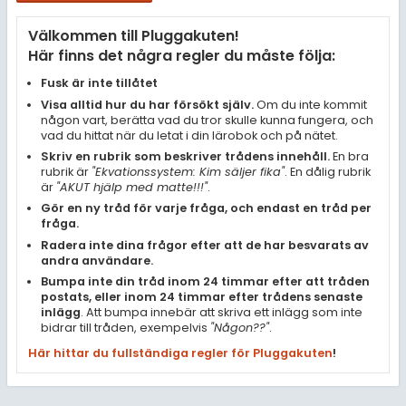
Samhällsorientering
Välkommen till Pluggakuten!
Ekonomi
Här finns det några regler du måste följa:
Fler ämnen
Fusk är inte tillåtet
Visa alltid hur du har försökt själv.
Om du inte kommit
Övriga diskussioner
någon vart, berätta vad du tror skulle kunna fungera, och
vad du hittat när du letat i din lärobok och på nätet.
Livehjälpen
Skriv en rubrik som beskriver trådens innehåll.
En bra
rubrik är
"Ekvationssystem: Kim säljer fika"
. En dålig rubrik
är
"AKUT hjälp med matte!!!"
.
Topplistor
Gör en ny tråd för varje fråga, och endast en tråd per
fråga.
Regler
Radera inte dina frågor efter att de har besvarats av
andra användare.
Bumpa inte din tråd inom 24 timmar efter att tråden
För lärare
postats, eller inom 24 timmar efter trådens senaste
inlägg
. Att bumpa innebär att skriva ett inlägg som inte
4 inloggade
bidrar till tråden, exempelvis
"Någon??"
.
Här hittar du fullständiga regler för Pluggakuten
!
Om Pluggakuten