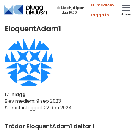
Bli medlem
Live­hjälpen
Idag 16:00
Logga in
Ämne
Matematik
EloquentAdam1
Fysik
Kemi
Biologi
Teknik & Bygg
Programmering
17 inlägg
Svenska
Blev medlem: 9 sep 2023
Senast inloggad: 22 dec 2024
Engelska
Fler språk
Trådar EloquentAdam1 deltar i