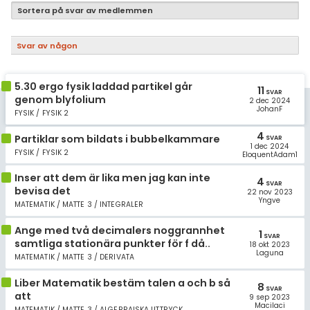
Samhällsorientering
Sortera på svar av medlemmen
Ekonomi
Svar av någon
Fler ämnen
5.30 ergo fysik laddad partikel går
Övriga diskussioner
11
SVAR
genom blyfolium
2 dec 2024
JohanF
FYSIK / FYSIK 2
Livehjälpen
4
Partiklar som bildats i bubbelkammare
SVAR
1 dec 2024
Topplistor
FYSIK / FYSIK 2
EloquentAdam1
Inser att dem är lika men jag kan inte
4
Regler
SVAR
bevisa det
22 nov 2023
Yngve
MATEMATIK / MATTE 3 / INTEGRALER
För lärare
Ange med två decimalers noggrannhet
1
SVAR
samtliga stationära punkter för f då..
18 okt 2023
1 inloggade
Laguna
MATEMATIK / MATTE 3 / DERIVATA
Om Pluggakuten
Liber Matematik bestäm talen a och b så
8
SVAR
att
9 sep 2023
Macilaci
MATEMATIK / MATTE 3 / ALGEBRAISKA UTTRYCK