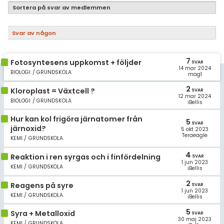
Samhällsorientering
Sortera på svar av medlemmen
Ekonomi
Svar av någon
Fler ämnen
7
Fotosyntesens uppkomst + följder
Övriga diskussioner
SVAR
14 mar 2024
BIOLOGI / GRUNDSKOLA
mag1
Livehjälpen
2
Kloroplast = Växtcell ?
SVAR
12 mar 2024
BIOLOGI / GRUNDSKOLA
iBellis
Topplistor
Hur kan kol frigöra järnatomer från
5
SVAR
järnoxid?
5 okt 2023
Regler
Teraeagle
KEMI / GRUNDSKOLA
4
För lärare
Reaktion i ren syrgas och i finfördelning
SVAR
1 jun 2023
KEMI / GRUNDSKOLA
iBellis
1 inloggade
2
Reagens på syre
SVAR
1 jun 2023
KEMI / GRUNDSKOLA
iBellis
Om Pluggakuten
5
Syra + Metalloxid
SVAR
30 maj 2023
KEMI / GRUNDSKOLA