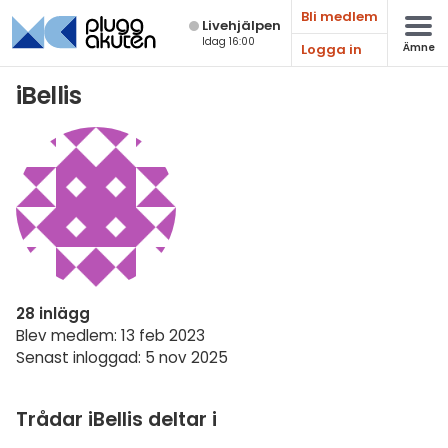
Bli medlem
Live­hjälpen
Idag 16:00
Logga in
Ämne
Matematik
iBellis
Fysik
Kemi
Biologi
Teknik & Bygg
Programmering
28 inlägg
Svenska
Blev medlem: 13 feb 2023
Senast inloggad: 5 nov 2025
Engelska
Fler språk
Trådar iBellis deltar i