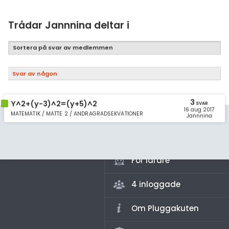
Samhällsorientering
Ekonomi
Trådar Jannnina deltar i
Fler ämnen
Sortera på svar av medlemmen
Övriga diskussioner
Svar av någon
Livehjälpen
3
Y^2+(y-3)^2=(y+5)^2
SVAR
16 aug 2017
Topplistor
MATEMATIK / MATTE 2 / ANDRAGRADSEKVATIONER
Jannnina
Regler
För lärare
4 inloggade
Om Pluggakuten