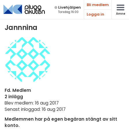
Bli medlem
Live­hjälpen
Torsdag 16:00
Logga in
Ämne
Matematik
Jannnina
Fysik
Kemi
Biologi
Teknik & Bygg
Programmering
Fd. Medlem
Svenska
2 inlägg
Blev medlem: 16 aug 2017
Engelska
Senast inloggad: 16 aug 2017
Fler språk
Medlemmen har på egen begäran stängt av sitt
konto.