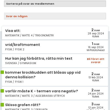
Samhällsorientering
Sortera på svar av medlemmen
Ekonomi
Svar av någon
Fler ämnen
2
Visa att:
Övriga diskussioner
SVAR
28 sep 2024
MATEMATIK / MATTE 4 / TRIGONOMETRI
Kotek
Livehjälpen
1
vrid/kraftmoment
SVAR
16 sep 2024
FYSIK / FYSIK 2
MrPotatohead
Topplistor
Hur kan jag förbättra, rätta min text
Bli först att
svara!
SVENSKA / GYMNASIUM
Regler
kommer krockkudden att blåsas upp vid
2
SVAR
För lärare
denna kollision?
13 feb 2024
Kotek
FYSIK / FYSIK 1
15 inloggade
2
varför måste K - termen vara negativ?
SVAR
24 jan 2024
MATEMATIK / MATTE 3 / ALGEBRAISKA UTTRYCK
Kotek
Om Pluggakuten
3
Skissa grafen rätt?
SVAR
12 jan 2024
MATEMATIK / MATTE 3 / DERIVATA