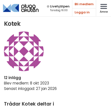
Bli medlem
Live­hjälpen
Torsdag 16:00
Logga in
Ämne
Matematik
Kotek
Fysik
Kemi
Biologi
Teknik & Bygg
Programmering
12 inlägg
Svenska
Blev medlem: 8 okt 2023
Senast inloggad: 27 jan 2026
Engelska
Fler språk
Trådar Kotek deltar i