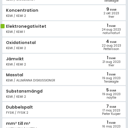
Teraeagle
Allmänna villkor
9
Koncentration
SVAR
2 okt 2023
Cookie-inställningar
KEMI / KEMI 2
fner
1
Elektronegativitet
SVAR
24 aug 2023
KEMI / KEMI 1
naturnatur1
4
Oxidationstal
SVAR
22 aug 2023
KEMI / KEMI 2
Pettersson
1
Jämvikt
SVAR
21 aug 2023
KEMI / KEMI 2
fner
1
Masstal
SVAR
19 aug 2023
KEMI / ALLMÄNNA DISKUSSIONER
Teraeagle
5
Substansmängd
SVAR
19 aug 2023
KEMI / KEMI 2
naytte
7
Dubbelspalt
SVAR
17 maj 2023
FYSIK / FYSIK 2
Pieter Kuiper
1
mm² till m²
SVAR
16 maj 2023