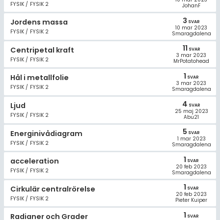
FYSIK / FYSIK 2
JohanF
3
Jordens massa
SVAR
10 mar 2023
FYSIK / FYSIK 2
Smaragdalena
11
Centripetal kraft
SVAR
3 mar 2023
FYSIK / FYSIK 2
MrPotatohead
1
Hål i metallfolie
SVAR
3 mar 2023
FYSIK / FYSIK 2
Smaragdalena
4
Ljud
SVAR
25 maj 2023
FYSIK / FYSIK 2
Abu21
5
Energinivådiagram
SVAR
1 mar 2023
FYSIK / FYSIK 2
Smaragdalena
1
acceleration
SVAR
20 feb 2023
FYSIK / FYSIK 2
Smaragdalena
1
Cirkulär centralrörelse
SVAR
20 feb 2023
FYSIK / FYSIK 2
Pieter Kuiper
1
Radianer och Grader
SVAR