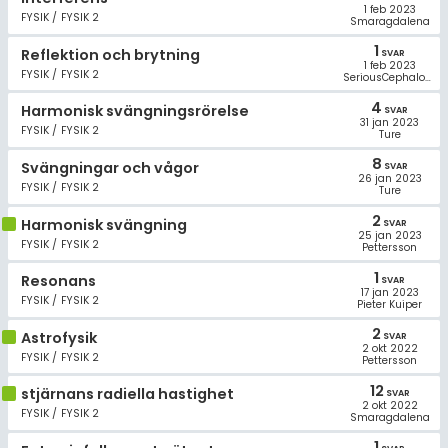
1 feb 2023
FYSIK / FYSIK 2
Smaragdalena
1
Reflektion och brytning
SVAR
1 feb 2023
FYSIK / FYSIK 2
SeriousCephalopod
4
Harmonisk svängningsrörelse
SVAR
31 jan 2023
FYSIK / FYSIK 2
Ture
8
Svängningar och vågor
SVAR
26 jan 2023
FYSIK / FYSIK 2
Ture
2
Harmonisk svängning
SVAR
25 jan 2023
FYSIK / FYSIK 2
Pettersson
1
Resonans
SVAR
17 jan 2023
FYSIK / FYSIK 2
Pieter Kuiper
2
Astrofysik
SVAR
2 okt 2022
FYSIK / FYSIK 2
Pettersson
12
stjärnans radiella hastighet
SVAR
2 okt 2022
FYSIK / FYSIK 2
Smaragdalena
1