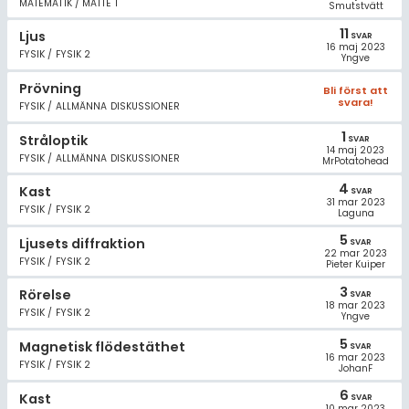
MATEMATIK / MATTE 1
Smutstvätt
11
Ljus
SVAR
16 maj 2023
FYSIK / FYSIK 2
Yngve
Prövning
Bli först att
svara!
FYSIK / ALLMÄNNA DISKUSSIONER
1
Stråloptik
SVAR
14 maj 2023
FYSIK / ALLMÄNNA DISKUSSIONER
MrPotatohead
4
Kast
SVAR
31 mar 2023
FYSIK / FYSIK 2
Laguna
5
Ljusets diffraktion
SVAR
22 mar 2023
FYSIK / FYSIK 2
Pieter Kuiper
3
Rörelse
SVAR
18 mar 2023
FYSIK / FYSIK 2
Yngve
5
Magnetisk flödestäthet
SVAR
16 mar 2023
FYSIK / FYSIK 2
JohanF
6
Kast
SVAR
10 mar 2023