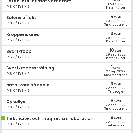
Foton infaller mot väteatom
SVAR
1 okt 2022
FYSIK / FYSIK 2
Pieter Kuiper
5
Solens effekt
SVAR
30 sep 2022
FYSIK / FYSIK 2
Smaragdalena
3
Kroppens area
SVAR
29 sep 2022
FYSIK / FYSIK 2
Pieter Kuiper
10
Svartkropp
SVAR
29 sep 2022
FYSIK / FYSIK 2
Pieter Kuiper
1
Svartkroppsstrålning
SVAR
27 sep 2022
FYSIK / FYSIK 2
Smaragdalena
3
antal varv på spole
SVAR
22 sep 2022
FYSIK / FYSIK 2
Teraeagle
8
Cykellys
SVAR
22 sep 2022
FYSIK / FYSIK 2
Smaragdalena
8
Elektricitet och magnetism laboration
SVAR
22 sep 2022
FYSIK / FYSIK 2
Pettersson