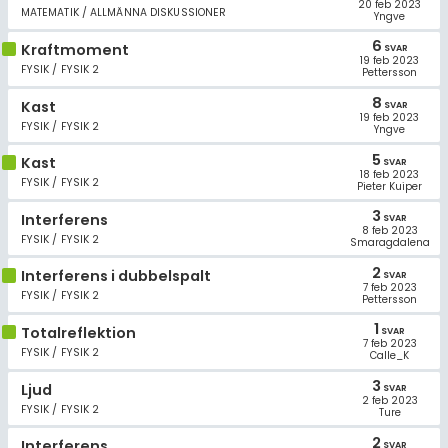
20 feb 2023
MATEMATIK / ALLMÄNNA DISKUSSIONER
Yngve
6
Kraftmoment
SVAR
19 feb 2023
FYSIK / FYSIK 2
Pettersson
8
Kast
SVAR
19 feb 2023
FYSIK / FYSIK 2
Yngve
5
Kast
SVAR
18 feb 2023
FYSIK / FYSIK 2
Pieter Kuiper
3
Interferens
SVAR
8 feb 2023
FYSIK / FYSIK 2
Smaragdalena
2
Interferens i dubbelspalt
SVAR
7 feb 2023
FYSIK / FYSIK 2
Pettersson
1
Totalreflektion
SVAR
7 feb 2023
FYSIK / FYSIK 2
Calle_K
3
Ljud
SVAR
2 feb 2023
FYSIK / FYSIK 2
Ture
2
Interferens
SVAR