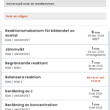
Samhällsorientering
Sortera på svar av medlemmen
Ekonomi
Svar av någon
Fler ämnen
Reaktionsmekanism för bildandet av
Övriga diskussioner
9
SVAR
acetal
26 dec 2024
oggih
KEMI / UNIVERSITET
Livehjälpen
1
Jämmvikt
SVAR
29 nov 2023
Topplistor
KEMI / UNIVERSITET
Smaragdalena
7
Begränsande reaktant
SVAR
Regler
16 okt 2023
KEMI / KEMI 1
Pettersson
För lärare
Balansera reaktion
Bli först att
svara!
KEMI / KEMI 2
11 inloggade
1
beräkning av c
SVAR
9 okt 2023
KEMI / UNIVERSITET
mag1
Om Pluggakuten
1
Beräkning av koncentration
SVAR
4 okt 2023
KEMI / UNIVERSITET