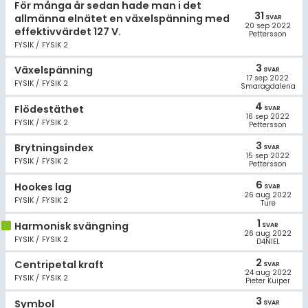
För många år sedan hade man i det
31
allmänna elnätet en växelspänning med
SVAR
20 sep 2022
effektivvärdet 127 V.
Pettersson
FYSIK / FYSIK 2
3
Växelspänning
SVAR
17 sep 2022
FYSIK / FYSIK 2
Smaragdalena
4
Flödestäthet
SVAR
16 sep 2022
FYSIK / FYSIK 2
Pettersson
3
Brytningsindex
SVAR
15 sep 2022
FYSIK / FYSIK 2
Pettersson
6
Hookes lag
SVAR
26 aug 2022
FYSIK / FYSIK 2
Ture
1
Harmonisk svängning
SVAR
26 aug 2022
FYSIK / FYSIK 2
D4NIEL
2
Centripetal kraft
SVAR
24 aug 2022
FYSIK / FYSIK 2
Pieter Kuiper
3
Symbol
SVAR