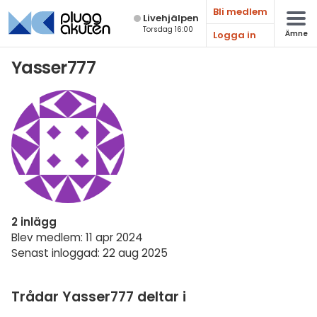
Bli medlem
Live­hjälpen
Torsdag 16:00
Logga in
Ämne
Matematik
Yasser777
Fysik
Kemi
Biologi
Teknik & Bygg
Programmering
2 inlägg
Svenska
Blev medlem: 11 apr 2024
Senast inloggad: 22 aug 2025
Engelska
Fler språk
Trådar Yasser777 deltar i