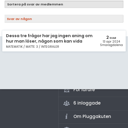
Samhällsorientering
Sortera på svar av medlemmen
Ekonomi
Svar av någon
Fler ämnen
Dessa tre frågor har jag ingen aning om
Övriga diskussioner
2
SVAR
hur man löser, någon som kan vida
13 apr 2024
Smaragdalena
MATEMATIK / MATTE 3 / INTEGRALER
Livehjälpen
Topplistor
Regler
För lärare
6 inloggade
Om Pluggakuten