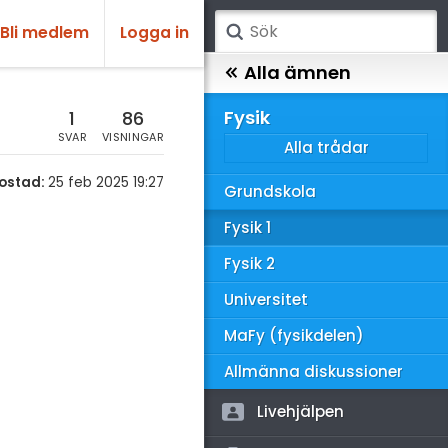
Bli medlem
Logga in
atematik
Alla ämnen
sik
Fysik
1
86
SVAR
VISNINGAR
Alla trådar
emi
ostad:
25 feb 2025 19:27
Grundskola
ologi
Fysik 1
knik & Bygg
Fysik 2
rogrammering
Universitet
venska
MaFy (fysikdelen)
ngelska
Allmänna diskussioner
er språk
Livehjälpen