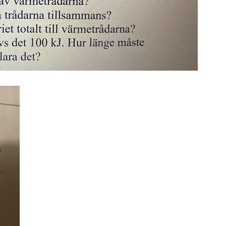
S
E
F
Öv