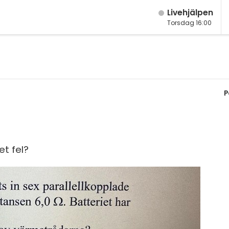
Live­hjälpen
Torsdag 16:00
M
Fy
K
P
Bi
Te
P
et fel?
S
E
Fl