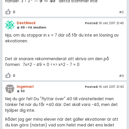
7
⋅
7
−
9
=
40
händer.
detta stämmer inte
7
·
7
2
-
9
=
40
0
#2
DestiNeoX
Postad:
16 okt 2017 21:40
69 – Fd. Medlem
Nja, om du stoppar in x = 7 där så får du inte en lösning av
ekvationen.
Det är snarare rekommenderat att skriva om den på
formen: 7x^2 - 49 = 0 <=> x^2 - 7 = 0
0
#3
IngemarI
Postad:
16 okt 2017 21:43
50
Nej du gör fel! Du "flyttar över" 40 till vänsterledet men
tänker fel när du får +40 där. Det skall vara -40, men det
hjälper dig inte.
Rådet jag ger mina elever när det gäller ekvationer är att
du kan göra (nästan) vad som helst med det ena ledet