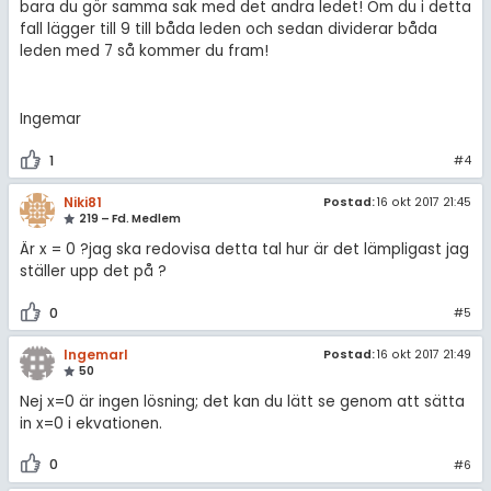
bara du gör samma sak med det andra ledet! Om du i detta
fall lägger till 9 till båda leden och sedan dividerar båda
leden med 7 så kommer du fram!
Ingemar
1
#4
Niki81
Postad:
16 okt 2017 21:45
219 – Fd. Medlem
Är x = 0 ?jag ska redovisa detta tal hur är det lämpligast jag
ställer upp det på ?
0
#5
IngemarI
Postad:
16 okt 2017 21:49
50
Nej x=0 är ingen lösning; det kan du lätt se genom att sätta
in x=0 i ekvationen.
0
#6