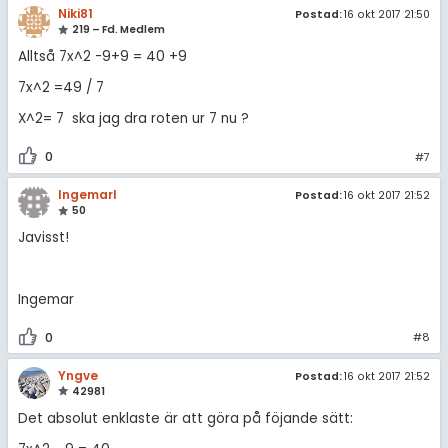
Niki81
Postad:
16 okt 2017 21:50
219 – Fd. Medlem
Alltså 7x^2 -9+9 = 40 +9
7x^2 =49 / 7
X^2= 7 ska jag dra roten ur 7 nu ?
0
#7
IngemarI
Postad:
16 okt 2017 21:52
50
Javisst!
Ingemar
0
#8
Yngve
Postad:
16 okt 2017 21:52
42981
Det absolut enklaste är att göra på föjande sätt: