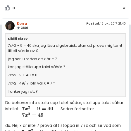
amhällsorientering
Statistik
0
#1
för högskolan
konomi
Livehjälpen
iversitet
Korra
Postad:
16 okt 2017 21:40
ler ämnen
Topplistor
3891
gskoleprovet
riga diskussioner
Niki81 skrev :
Regler
Fy (mattedelen)
7x^2 - 9 = 40 ska jag lösa algebraiskt utan att prova mig tamt
till ett värde av X
lmänna diskussioner
För lärare
jag ser ju redan att x är = 7
14 inloggade
kan jag ställa upp talet såhär ?
7x^2 -9 + 40 = 0
Om Pluggakuten
7x^2 -49/ 7 blir väl X = 7 ?
Tänker jag rätt ?
Allmänna villkor
Du behöver inte ställa upp talet sådär, ställ upp talet såhär
2
Cookie-inställningar
7
−
9
=
40
istället.
Sedan fortsätter
7
x
x
2
-
9
=
40
7
x
2
=
49
2
7
=
49
x
du. Nej x är inte 7 prova att stoppa in 7 i x och se vad som
2