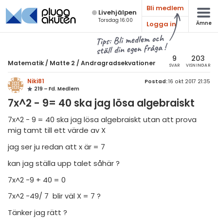
Bli medlem
Live­hjälpen
Torsdag 16:00
Logga in
Ämne
atematik
Alla ämnen
Tips: Bli medlem och
ställ din egen fråga !
Matematik
sik
atematik
9
203
Matematik
/
Matte 2
/
Andragradsekvationer
SVAR
VISNINGAR
Alla trådar
emi
Matte 2
Niki81
Postad:
16 okt 2017 21:35
219 – Fd. Medlem
Alla trådar
skurs 7
ologi
7x^2 - 9= 40 ska jag lösa algebraiskt
skurs 8
Algebra
knik & Bygg
7x^2 - 9 = 40 ska jag lösa algebraiskt utan att prova
skurs 9
mig tamt till ett värde av X
Andragradsekvationer
rogrammering
tte 1
jag ser ju redan att x är = 7
Funktioner och grafer
venska
kan jag ställa upp talet såhär ?
tte 2
Linjära ekvationssystem
ngelska
7x^2 -9 + 40 = 0
tte 3
Logik och geometri
7x^2 -49/ 7 blir väl X = 7 ?
er språk
tte 4
Logaritmer
Tänker jag rätt ?
tte 5