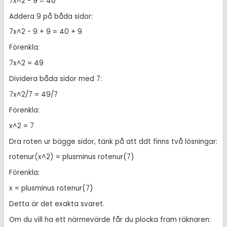
7x^2 - 9 = 40
Addera 9 på båda sidor:
7x^2 - 9 + 9 = 40 + 9
Förenkla:
7x^2 = 49
Dividera båda sidor med 7:
7x^2/7 = 49/7
Förenkla:
x^2 = 7
Dra roten ur bägge sidor, tänk på att ddt finns två lösningar:
rotenur(x^2) = plusminus rotenur(7)
Förenkla:
x = plusminus rotenur(7)
Detta är det exakta svaret.
Om du vill ha ett närmevärde får du plocka fram räknaren: