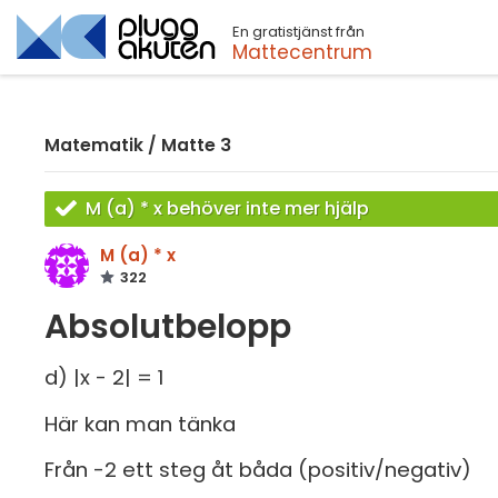
En gratistjänst från
Sök
Mattecentrum
Matematik
/
Matte 3
M (a) * x behöver inte mer hjälp
M (a) * x
322
Absolutbelopp
d) |x - 2| = 1
Här kan man tänka
Från -2 ett steg åt båda (positiv/negativ)