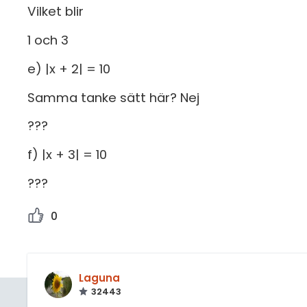
Vilket blir
1 och 3
e) |x + 2| = 10
Samma tanke sätt här? Nej
???
f) |x + 3| = 10
???
0
Laguna
32443