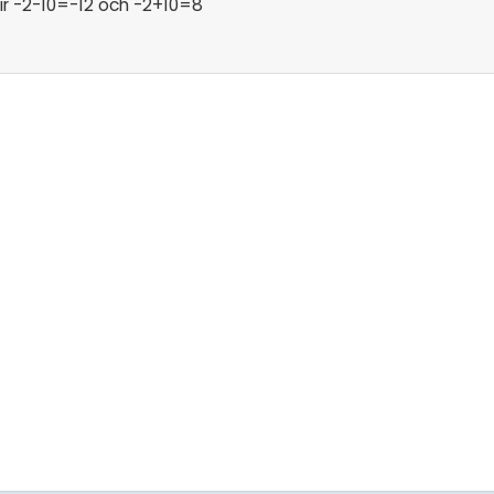
blir -2-10=-12 och -2+10=8