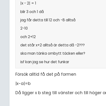
|x - 2| = 1
blir 3 och 1 då
jag får detta till 12 och -8 alltså
2-10
och 2+12
det står x+2 alltså är detta då -2???
ska man tänka ombytt täcken eller?
isf kan jag se hur det funkar
Försök alltid få det på formen
|x-a|=b
Då ligger x b steg till vänster och till höger 