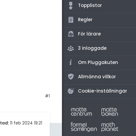
amhällsorientering
Topplistor
för högskolan
konomi
Regler
iversitet
ler ämnen
gskoleprovet
För lärare
riga diskussioner
Fy (mattedelen)
3 inloggade
lmänna diskussioner
Om Pluggakuten
Allmänna villkor
Cookie-inställningar
#1
tad:
11 feb 2024 19:21