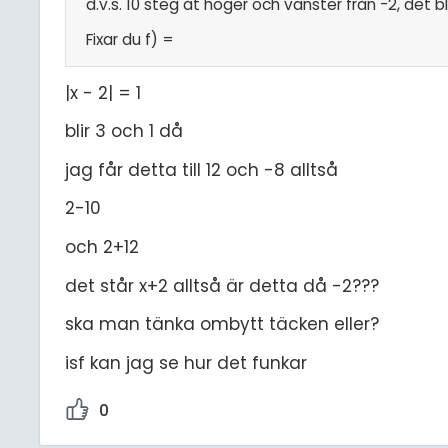
d.v.s. 10 steg åt höger och vänster från -2, det 
Fixar du f) =
|x - 2| = 1
blir 3 och 1 då
jag får detta till 12 och -8 alltså
2-10
och 2+12
det står x+2 alltså är detta då -2???
ska man tänka ombytt täcken eller?
isf kan jag se hur det funkar
0