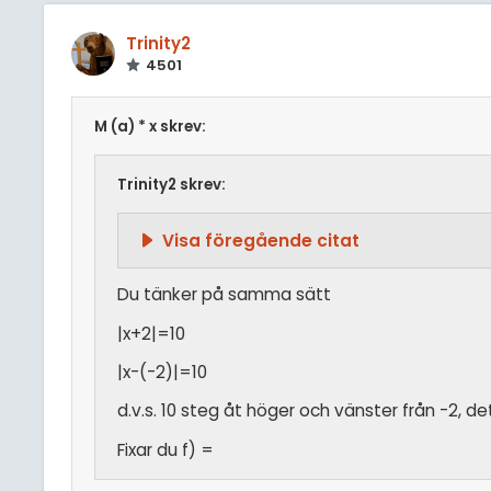
Trinity2
4501
M (a) * x skrev:
Trinity2 skrev:
Visa föregående citat
Du tänker på samma sätt
|x+2|=10
|x-(-2)|=10
d.v.s. 10 steg åt höger och vänster från -2, d
Fixar du f) =