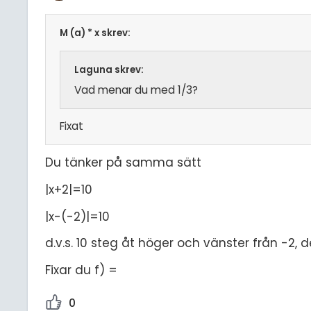
M (a) * x skrev:
Laguna skrev:
Vad menar du med 1/3?
Fixat
Du tänker på samma sätt
|x+2|=10
|x-(-2)|=10
d.v.s. 10 steg åt höger och vänster från -2, 
Fixar du f) =
0