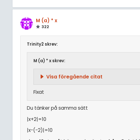
M (a) * x
322
Trinity2 skrev:
M (a) * x skrev:
Visa föregående citat
Fixat
Du tänker på samma sätt
|x+2|=10
|x-(-2)|=10