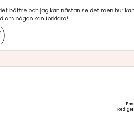
S
era det bättre och jag kan nästan se det men hur 
In
E
lad om någon kan förklara!
Un
F
⇀
)
Hö
C
Öv
Ma
Al
Pos
Rediger