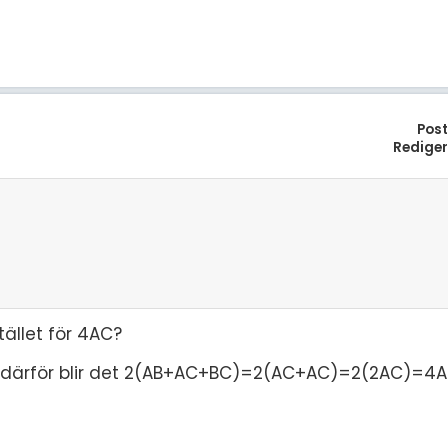
Pos
Redige
stället för 4AC?
AC därför blir det 2(AB+AC+BC)=2(AC+AC)=2(2AC)=4