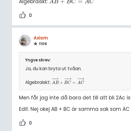
+
=
Algebraiskt:
A
B
→
+
B
C
→
=
A
C
→
A
B
B
C
A
C
0
Axiom
1106
Yngve skrev:
Ja, du kan bryta ut tvåan.
−
−
→
−
−
→
−
−
→
Algebraiskt:
A
B
→
+
+
B
C
→
=
=
A
C
→
A
B
B
C
A
C
Men får jag inte då bara det till att bli 2Ac i
Edit: Nej okej AB + BC är samma sak som 
0