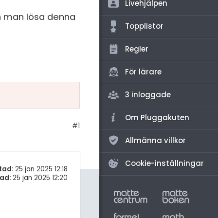
amhällsorientering
Livehjälpen
kan man lösa denna
för högskolan
konomi
Topplistor
iversitet
ler ämnen
Regler
gskoleprovet
riga diskussioner
Fy (mattedelen)
För lärare
lmänna diskussioner
3 inloggade
Om Pluggakuten
#1
Allmänna villkor
Cookie-inställningar
tad:
25 jan 2025 12:18
ad:
25 jan 2025 12:20