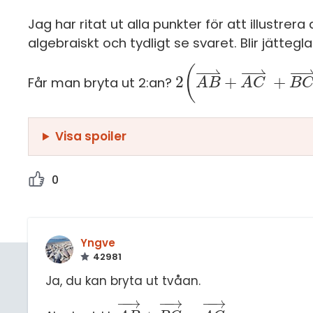
Jag har ritat ut alla punkter för att illustr
algebraiskt och tydligt se svaret. Blir jätteg
−
−
⇀
−
−
⇀
−
−
(
2
+
+
Får man bryta ut 2:an?
2
(
A
A
B
⇀
B
+
A
C
A
⇀
C
+
B
C
⇀
B
)
Visa spoiler
0
Yngve
42981
Ja, du kan bryta ut tvåan.
−
−
→
−
−
→
−
−
→