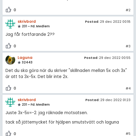
Om Pluggakuten
0
#2
Allmänna villkor
skrivbord
Postad:
29 dec 2022 00:18
231 – Fd. Medlem
Cookie-inställningar
Jag får fortfarande 2??
0
#3
Laguna
Postad:
29 dec 2022 00:55
32443
Det du ska göra när du skriver "skillnaden mellan 5x och 3x"
är att ta 3x-5x. Det blir inte 2x.
0
#4
skrivbord
Postad:
29 dec 2022 01:23
231 – Fd. Medlem
Juste 3x-5x=-2. jag räknade motsatsen.
tack så jättemycket för hjälpen smutstvätt och laguna
0
#5