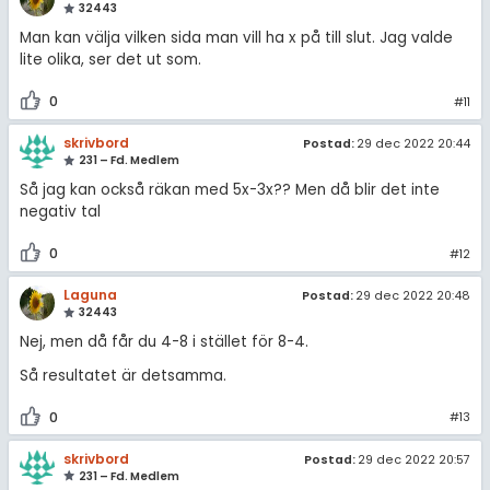
32443
Man kan välja vilken sida man vill ha x på till slut. Jag valde
lite olika, ser det ut som.
0
#11
skrivbord
Postad:
29 dec 2022 20:44
231 – Fd. Medlem
Så jag kan också räkan med 5x-3x?? Men då blir det inte
negativ tal
0
#12
Laguna
Postad:
29 dec 2022 20:48
32443
Nej, men då får du 4-8 i stället för 8-4.
Så resultatet är detsamma.
0
#13
skrivbord
Postad:
29 dec 2022 20:57
231 – Fd. Medlem