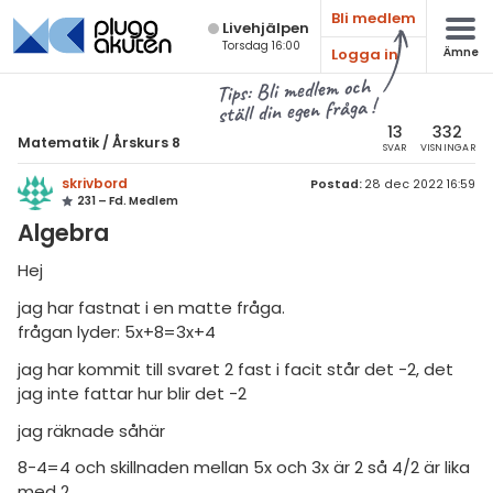
Bli medlem
Live­hjälpen
Torsdag 16:00
Logga in
Ämne
atematik
Alla ämnen
Tips: Bli medlem och
ställ din egen fråga !
sik
Matematik
13
332
Matematik
/
Årskurs 8
SVAR
VISNINGAR
Alla trådar
emi
skrivbord
Postad:
28 dec 2022 16:59
231 – Fd. Medlem
Årskurs 7
ologi
Algebra
Årskurs 8
knik & Bygg
Hej
Årskurs 9
jag har fastnat i en matte fråga.
rogrammering
Matte 1
frågan lyder: 5x+8=3x+4
venska
jag har kommit till svaret 2 fast i facit står det -2, det
Matte 2
jag inte fattar hur blir det -2
ngelska
Matte 3
jag räknade såhär
er språk
Matte 4
8-4=4 och skillnaden mellan 5x och 3x är 2 så 4/2 är lika
med 2
Matte 5