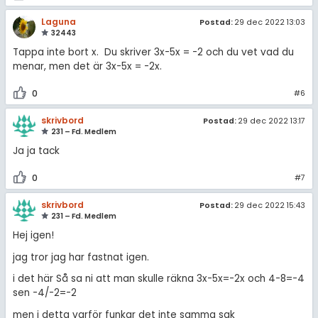
Laguna
Postad:
29 dec 2022 13:03
32443
Tappa inte bort x. Du skriver 3x-5x = -2 och du vet vad du
menar, men det är 3x-5x = -2x.
0
#6
skrivbord
Postad:
29 dec 2022 13:17
231 – Fd. Medlem
Ja ja tack
0
#7
skrivbord
Postad:
29 dec 2022 15:43
231 – Fd. Medlem
Hej igen!
jag tror jag har fastnat igen.
i det här Så sa ni att man skulle räkna 3x-5x=-2x och 4-8=-4
sen -4/-2=-2
men i detta varför funkar det inte samma sak