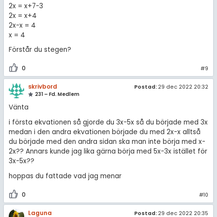
2x = x+7-3
2x = x+4
2x-x = 4
x = 4
Förstår du stegen?
0
#9
skrivbord
Postad:
29 dec 2022 20:32
231 – Fd. Medlem
Vänta
i första ekvationen så gjorde du 3x-5x så du började med 3x
medan i den andra ekvationen började du med 2x-x alltså
du började med den andra sidan ska man inte börja med x-
2x?? Annars kunde jag lika gärna börja med 5x-3x istället för
3x-5x??
hoppas du fattade vad jag menar
0
#10
Laguna
Postad:
29 dec 2022 20:35