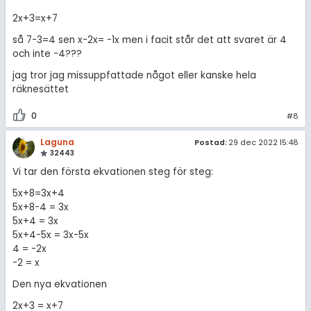
2x+3=x+7
så 7-3=4 sen x-2x= -1x men i facit står det att svaret är 4
och inte -4???
jag tror jag missuppfattade något eller kanske hela
räknesättet
0
#8
Laguna
Postad:
29 dec 2022 15:48
32443
Vi tar den första ekvationen steg för steg:
5x+8=3x+4
5x+8-4 = 3x
5x+4 = 3x
5x+4-5x = 3x-5x
4 = -2x
-2 = x
Den nya ekvationen
2x+3 = x+7