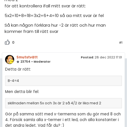
amhällsorientering
för att kontrollera ifall mitt svar är rätt:
Inför högskolan
konomi
5x2=10+8=18=3x2=6+4=10 så aa mitt svar är fel
Universitet
ler ämnen
Så kan någon förklara hur -2 är rätt och hur man
Högskoleprovet
kommer fram till rätt svar
riga diskussioner
MaFy (mattedelen)
0
#1
Allmänna diskussioner
Smutstvätt
Postad:
28 dec 2022 17:01
23754 – Moderator
Livehjälpen
Detta är rätt:
Topplistor
8-4=4
Regler
Men detta blir fel:
För lärare
skillnaden mellan 5x och 3x är 2 så 4/2 är lika med 2
Gör på samma sätt med x-termerna som du gör med 8 och
2 inloggade
4. Försök samla alla x-termer i ett led, och alla konstanter i
det andra ledet. Vad får du? :)