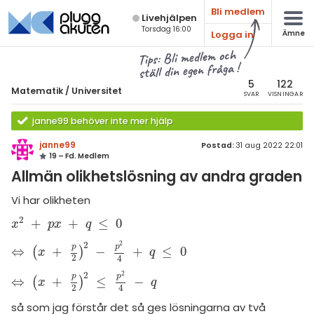
Bli medlem
Live­hjälpen
Torsdag 16:00
Logga in
Ämne
atematik
Alla ämnen
Tips: Bli medlem och
ställ din egen fråga !
Matematik
sik
atematik
5
122
Matematik
/
Universitet
SVAR
VISNINGAR
Alla trådar
emi
Universitet
janne99 behöver inte mer hjälp
Alla trådar
skurs 7
ologi
janne99
Postad:
31 aug 2022 22:01
19 – Fd. Medlem
skurs 8
Envariabelanalys
knik & Bygg
Allmän olikhetslösning av andra graden
skurs 9
Flervariabelanalys
rogrammering
Vi har olikheten
tte 1
Linjär Algebra
2
+
+
≤
0
x
2
+
p
x
+
q
≤
0
venska
x
p
x
q
tte 2
Sannolikhet och Statistik
2
2
p
p
⇔
+
−
+
≤
0
(
)
⇔
(
x
+
p
2
)
2
-
p
2
4
+
q
≤
0
x
q
ngelska
2
4
tte 3
Diskret matematik
2
2
p
p
⇔
+
≤
−
(
)
⇔
(
x
+
p
2
)
2
≤
p
2
4
-
q
x
q
er språk
tte 4
2
4
Övrigt
så som jag förstår det så ges lösningarna av två
tte 5