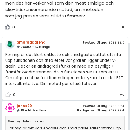
men det här verkar väl som den mest smidiga och
icke-tidskonsumerande metod, om metoden
som jag presenterat alltid stämmer?
0
#1
Smaragdalena
Postad:
31 aug 2022 22:10
78892 – Avstängd
För mig är det klart enklaste och smidigaste sättet att rita
upp funktionen och titta efter var grafen ligger under y-
axeln. Det är en andragradsfunktion med ett osynligt +
framför kvadrattermen, d v s funktionen ser ut som ett U.
Om någon del av funktionen ligger under y-axeln är det ETT
intervall, inte två. Din metod ger alltså fel svar.
0
#2
janne99
Postad:
31 aug 2022 22:31
19 – Fd. Medlem
Redigerad:
31 aug 2022 22:41
Smaragdalena skrev:
För mig är det klart enklaste och smidigaste sättet att rita upp