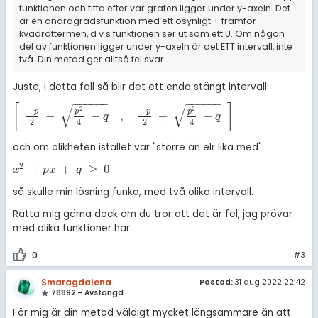
funktionen och titta efter var grafen ligger under y-axeln. Det
är en andragradsfunktion med ett osynligt + framför
kvadrattermen, d v s funktionen ser ut som ett U. Om någon
del av funktionen ligger under y-axeln är det ETT intervall, inte
två. Din metod ger alltså fel svar.
Juste, i detta fall så blir det ett enda stängt intervall:
−
−
−
−
−
−
−
−
−
−
−
−
[
]
√
√
2
2
−
−
p
p
p
p
−
−
,
+
−
[
-
p
2
-
p
2
4
-
q
,
-
p
2
+
p
2
4
-
q
]
q
q
2
2
4
4
och om olikheten istället var "större än elr lika med":
2
+
+
≥
0
x
2
+
p
x
+
q
≥
0
x
p
x
q
så skulle min lösning funka, med två olika intervall.
Rätta mig gärna dock om du tror att det är fel, jag prövar
med olika funktioner här.
0
#3
Smaragdalena
Postad:
31 aug 2022 22:42
78892 – Avstängd
För mig är din metod väldigt mycket längsammare än att