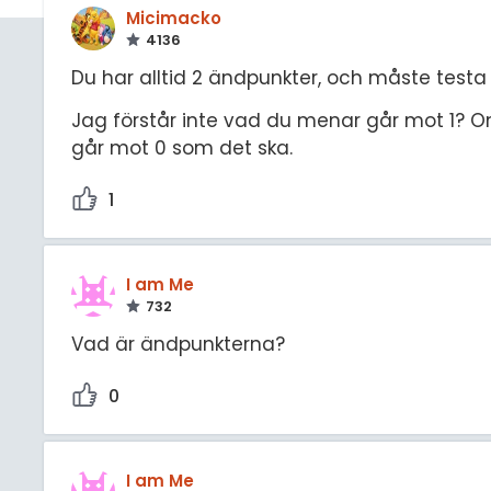
Micimacko
4136
Du har alltid 2 ändpunkter, och måste testa 
Jag förstår inte vad du menar går mot 1? Om
går mot 0 som det ska.
1
I am Me
732
Vad är ändpunkterna?
0
I am Me