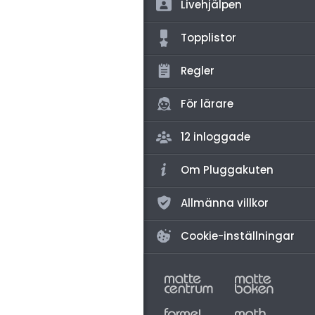
amhällsorientering
Livehjälpen
för högskolan
konomi
Topplistor
iversitet
ler ämnen
Regler
gskoleprovet
riga diskussioner
Fy (mattedelen)
För lärare
lmänna diskussioner
12 inloggade
Om Pluggakuten
Allmänna villkor
Cookie-inställningar