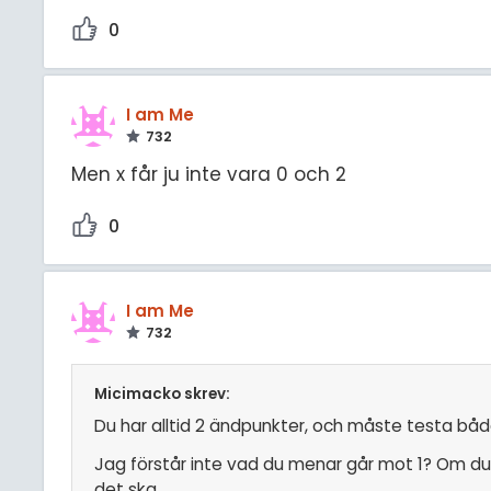
0
I am Me
732
Men x får ju inte vara 0 och 2
0
I am Me
732
Micimacko skrev:
Du har alltid 2 ändpunkter, och måste testa båda
Jag förstår inte vad du menar går mot 1? Om du 
det ska.