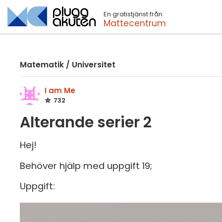
En gratistjänst från
Sök
Mattecentrum
Matematik
/
Universitet
I am Me
732
Alterande serier 2
Hej!
Behöver hjälp med uppgift 19;
Uppgift: