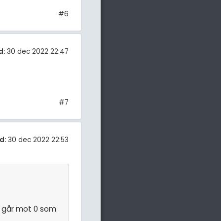
#6
d:
30 dec 2022 22:47
#7
d:
30 dec 2022 22:53
et går mot 0 som