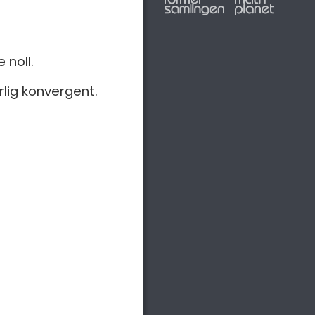
e noll.
orlig konvergent.