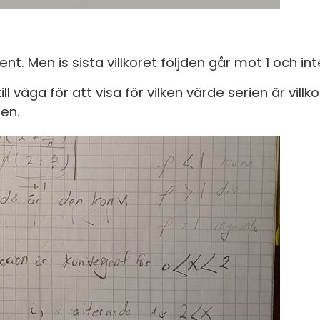
nt. Men is sista villkoret följden går mot 1 och int
ll väga för att visa för vilken värde serien är villk
den.