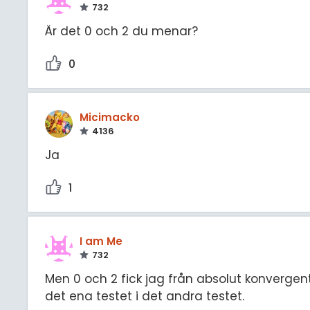
732
Är det 0 och 2 du menar?
0
Micimacko
4136
Ja
1
I am Me
732
Men 0 och 2 fick jag från absolut konvergen
det ena testet i det andra testet.