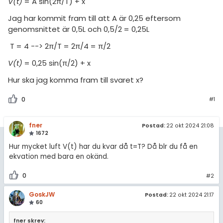
amhällsorientering
V(t)
= A sin(2π/T) + x
Livehjälpen
för högskolan
Jag har kommit fram till att A är 0,25 eftersom
konomi
genomsnittet är 0,5L och 0,5/2 = 0,25L
Topplistor
iversitet
ler ämnen
T = 4 --> 2π/T = 2π/4 = π/2
gskoleprovet
Regler
V(t)
= 0,25 sin(π/2) + x
riga diskussioner
Fy (mattedelen)
Hur ska jag komma fram till svaret x?
För lärare
lmänna diskussioner
0
#1
6 inloggade
fner
Postad:
22 okt 2024 21:08
Om Pluggakuten
1672
Hur mycket luft V(t) har du kvar då t=T? Då blr du få en
Allmänna villkor
ekvation med bara en okänd.
Cookie-inställningar
0
#2
GoskJW
Postad:
22 okt 2024 21:17
60
fner skrev: