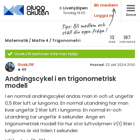
Bli medlem
Live­hjälpen
Torsdag 16:00
Logga in
Ämne
atematik
Alla ämnen
Tips: Bli medlem och
ställ din egen fråga !
Matematik
sik
atematik
13
187
Matematik
/
Matte 4
/
Trigonometri
SVAR
VISNINGAR
Alla trådar
emi
Matte 4
GoskJW behöver inte mer hjälp
Alla trådar
skurs 7
ologi
GoskJW
Postad:
22 okt 2024 21:00
60
skurs 8
Bevismetoder
knik & Bygg
Andningscykel i en trigonometrisk
skurs 9
modell
Trigonometri
rogrammering
tte 1
Derivata
I en normal andningscykel andas man in och ut ungefär
venska
0,5 liter luft ur lungorna. En normal utandning har man
tte 2
Grafer och asymptoter
kvar ungefär 2 liter luft i lungorna. En normal in-och
ngelska
utandning tar ungefär 4 sekunder. Ange en
tte 3
Integraler och
trigonometrisk modell för hur stor luftvolymen
V
(
t
) liter i
tillämpningar
er språk
tte 4
lungorna är vid tiden
t
sekunder.
Komplexa tal
tte 5