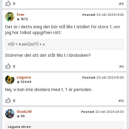
0
#8
fner
Postad:
23 okt 2024 14:42
1672
Det är i detta steg det bör stå lilla t istället för stora T, om
jag har tolkat uppgiften rätt:
V(t) = A sin(2π/T) + x
Stämmer det att det står lilla t i läroboken?
0
#9
Laguna
Postad:
23 okt 2024 15:00
32444
Nej, vi kan inte dividera med t. T är perioden.
0
#10
GoskJW
Postad:
23 okt 2024 20:03
60
Laguna skrev: