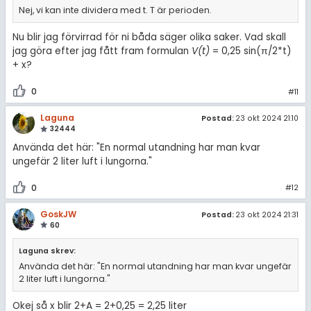
Nej, vi kan inte dividera med t. T är perioden.
Nu blir jag förvirrad för ni båda säger olika saker. Vad skall
jag göra efter jag fått fram formulan
V(t)
= 0,25 sin(π/2*t)
+ x?
0
#11
Laguna
Postad:
23 okt 2024 21:10
32444
Använda det här: "En normal utandning har man kvar
ungefär 2 liter luft i lungorna."
0
#12
GoskJW
Postad:
23 okt 2024 21:31
60
Laguna skrev:
Använda det här: "En normal utandning har man kvar ungefär
2 liter luft i lungorna."
Okej så x blir 2+A = 2+0,25 = 2,25 liter