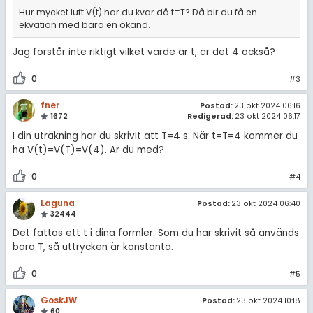
Hur mycket luft V(t) har du kvar då t=T? Då blr du få en
ekvation med bara en okänd.
Jag förstår inte riktigt vilket värde är t, är det 4 också?
0
#3
fner
Postad:
23 okt 2024 06:16
1672
Redigerad:
23 okt 2024 06:17
I din uträkning har du skrivit att T=4 s. När t=T=4 kommer du
ha V(t)=V(T)=V(4). Är du med?
0
#4
Laguna
Postad:
23 okt 2024 06:40
32444
Det fattas ett t i dina formler. Som du har skrivit så används
bara T, så uttrycken är konstanta.
0
#5
GoskJW
Postad:
23 okt 2024 10:18
60