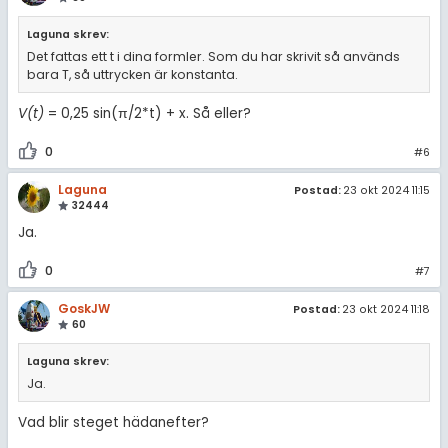
Laguna skrev:
Det fattas ett t i dina formler. Som du har skrivit så används
bara T, så uttrycken är konstanta.
V(t)
= 0,25 sin(π/2*t) + x. Så eller?
0
#6
Laguna
Postad:
23 okt 2024 11:15
32444
Ja.
0
#7
GoskJW
Postad:
23 okt 2024 11:18
60
Laguna skrev:
Ja.
Vad blir steget hädanefter?