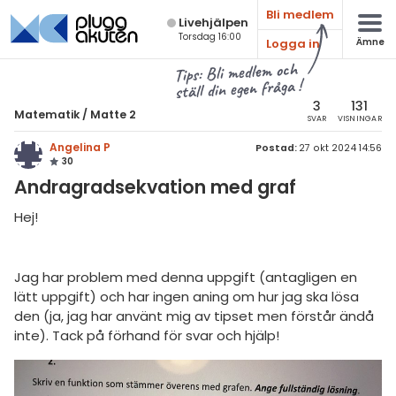
Bli medlem
Live­hjälpen
Torsdag 16:00
Logga in
Ämne
atematik
Alla ämnen
Tips: Bli medlem och
ställ din egen fråga !
Matematik
sik
atematik
3
131
Matematik
/
Matte 2
SVAR
VISNINGAR
Alla trådar
emi
Matte 2
Angelina P
Postad:
27 okt 2024 14:56
30
Alla trådar
skurs 7
ologi
Andragradsekvation med graf
skurs 8
Algebra
knik & Bygg
Hej!
skurs 9
Andragradsekvationer
rogrammering
tte 1
Funktioner och grafer
Jag har problem med denna uppgift (antagligen en
venska
lätt uppgift) och har ingen aning om hur jag ska lösa
tte 2
Linjära ekvationssystem
den (ja, jag har använt mig av tipset men förstår ändå
ngelska
tte 3
Logik och geometri
inte). Tack på förhand för svar och hjälp!
er språk
tte 4
Logaritmer
tte 5