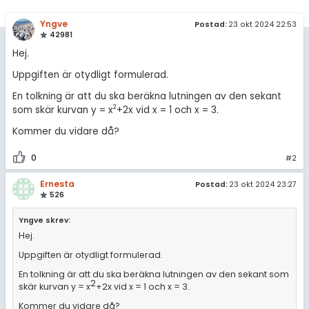
amhällsorientering
Topplistor
för högskolan
Yngve
Postad:
23 okt 2024 22:53
konomi
42981
Regler
iversitet
Hej.
ler ämnen
gskoleprovet
Uppgiften är otydligt formulerad.
För lärare
riga diskussioner
En tolkning är att du ska beräkna lutningen av den sekant
Fy (mattedelen)
10 inloggade
2
som skär kurvan y = x
+2x vid x = 1 och x = 3.
lmänna diskussioner
Kommer du vidare då?
Om Pluggakuten
0
#2
Allmänna villkor
Ernesta
Postad:
23 okt 2024 23:27
526
Cookie-inställningar
Yngve skrev:
Hej.
Uppgiften är otydligt formulerad.
En tolkning är att du ska beräkna lutningen av den sekant som
2
skär kurvan y = x
+2x vid x = 1 och x = 3.
Kommer du vidare då?