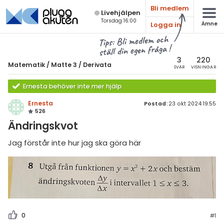
Bli medlem
Live­hjälpen
Torsdag 16:00
Logga in
Ämne
atematik
Alla ämnen
Tips: Bli medlem och
ställ din egen fråga !
Matematik
sik
atematik
3
220
Matematik
/
Matte 3
/
Derivata
SVAR
VISNINGAR
Alla trådar
emi
Matte 3
Ernesta behöver inte mer hjälp
Alla trådar
skurs 7
ologi
Ernesta
Postad:
23 okt 2024 19:55
526
skurs 8
Algebraiska uttryck
knik & Bygg
Ändringskvot
skurs 9
Derivata
rogrammering
Jag förstår inte hur jag ska göra här
tte 1
Naturliga logaritmer
venska
tte 2
Integraler
ngelska
tte 3
Trigonometri
er språk
tte 4
Livehjälpen
0
#1
tte 5