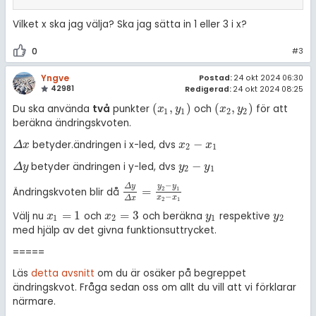
Vilket x ska jag välja? Ska jag sätta in 1 eller 3 i x?
0
#3
Yngve
Postad:
24 okt 2024 06:30
42981
Redigerad:
24 okt 2024 08:25
(
,
)
(
,
)
Du ska använda
två
punkter
och
för att
(
x
1
,
y
1
)
(
x
2
,
y
2
)
x
y
x
y
1
1
2
2
beräkna ändringskvoten.
−
betyder.ändringen i x-led, dvs
Δ
x
x
2
-
x
1
Δ
x
x
x
2
1
−
betyder ändringen i y-led, dvs
Δ
y
y
2
-
y
1
Δ
y
y
y
2
1
−
y
y
Δ
y
=
2
1
Ändringskvoten blir då
Δ
y
Δ
x
=
y
2
-
y
1
x
2
-
x
1
−
x
x
Δ
x
2
1
=
1
=
3
Välj nu
och
och beräkna
respektive
x
1
=
1
x
2
=
3
y
1
y
2
x
x
y
y
1
2
1
2
med hjälp av det givna funktionsuttrycket.
=====
Läs
detta avsnitt
om du är osäker på begreppet
ändringskvot. Fråga sedan oss om allt du vill att vi förklarar
närmare.