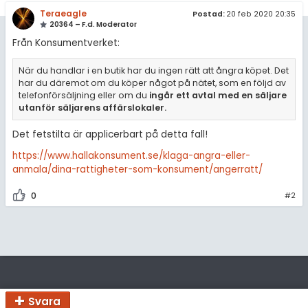
amhällsorientering
Teraeagle
Postad:
20 feb 2020 20:35
För lärare
20364 – F.d. Moderator
konomi
Från Konsumentverket:
9 inloggade
ler ämnen
När du handlar i en butik har du ingen rätt att ångra köpet. Det
har du däremot om du köper något på nätet, som en följd av
riga diskussioner
Om Pluggakuten
telefonförsäljning eller om du
ingår ett avtal med en säljare
utanför säljarens affärslokaler.
Allmänna villkor
Det fetstilta är applicerbart på detta fall!
Cookie-inställningar
https://www.hallakonsument.se/klaga-angra-eller-
anmala/dina-rattigheter-som-konsument/angerratt/
0
#2
Svara