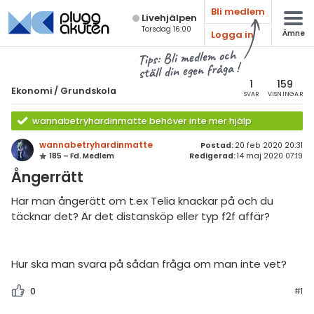
Bli medlem
Live­hjälpen
Torsdag 16:00
Logga in
Ämne
atematik
Alla ämnen
Tips: Bli medlem och
ställ din egen fråga !
sik
Ekonomi
1
159
Ekonomi
/
Grundskola
SVAR
VISNINGAR
Alla trådar
emi
wannabetryhardinmatte behöver inte mer hjälp
Grundskola
ologi
wannabetryhardinmatte
Postad:
20 feb 2020 20:31
185 – Fd. Medlem
Redigerad:
14 maj 2020 07:19
Gymnasium
knik & Bygg
Ångerrätt
Universitet
rogrammering
Har man ångerätt om t.ex Telia knackar på och du
Allmänna diskussioner
täcknar det? Är det distansköp eller typ f2f affär?
venska
Livehjälpen
ngelska
Hur ska man svara på sådan fråga om man inte vet?
Topplistor
er språk
0
#1
Regler