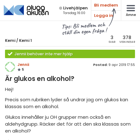
Bli medlem
Live­hjälpen
Torsdag 16:00
Logga in
Ämne
atematik
Alla ämnen
Tips: Bli medlem och
ställ din egen fråga !
sik
Kemi
3
378
Kemi
/
Kemi 1
SVAR
VISNINGAR
Alla trådar
emi
Jennii behöver inte mer hjälp
Grundskola
ologi
Jennii
Postad:
9 apr 2019 17:55
5
Kemi 1
knik & Bygg
Är glukos en alkohol?
Kemi 2
rogrammering
Hej!
Universitet
Precis som rubriken lyder så undrar jag om glukos kan
venska
Allmänna diskussioner
klassas som en alkohol.
ngelska
Glukos innehåller ju OH grupper men också en
Livehjälpen
aldehydgrupp. Räcker det för att den ska klassas som
er språk
en alkohol?
Topplistor