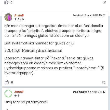
amhällsorientering
0
#1
Regler
konomi
AlvinB
Postad:
9 apr 2019 18:07
För lärare
4015
ler ämnen
När man namnger ett organiskt ämne har olika funktionella
5 inloggade
grupper olika "prioritet". Aldehydgruppen prioriteras högre,
riga diskussioner
och alltså namnges glukos istället som en aldehyd.
Om Pluggakuten
Det systematiska namnet för glukos är ju:
2,3,4,5,6-Pentahydroxihexanal
2,3,4,5,6-Pentahydroxihexanal
Allmänna villkor
Eftersom namnet slutar på "hexanal" ser vi att glukos
Cookie-inställningar
namnges som en aldehyd med sex kolatomer.
Hydroxidgrupperna markeras av prefixet "Pentahydroxi-" (5
hydroxidgrupper).
0
#2
Jennii
Postad:
9 apr 2019 18:12
5
Okej tack så jättemycket!