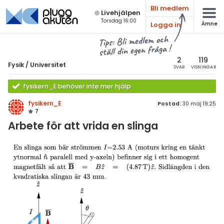
Bli medlem
Live­hjälpen
Torsdag 16:00
Logga in
Ämne
atematik
Alla ämnen
Tips: Bli medlem och
ställ din egen fråga !
sik
Fysik
2
119
Fysik
/
Universitet
SVAR
VISNINGAR
Alla trådar
emi
fysikern_E behöver inte mer hjälp
Grundskola
ologi
fysikern_E
Postad:
30 maj 19:25
7
Fysik 1
knik & Bygg
Arbete för att vrida en slinga
Fysik 2
rogrammering
Universitet
venska
MaFy (fysikdelen)
ngelska
Allmänna diskussioner
er språk
Livehjälpen