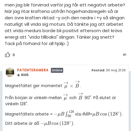
men jag blir förvirrad varför jag får ett negativt arbete?
När jag ritar kraftena utifrån högerhandsregeln så är
den övre kraften riktad -y och den nedre i +y så slingan
naturligt vill vrida sig moturs. Då tänkte jag att arbetet
att vrida medurs borde bli positivt eftersom det krävs
energi att "vrida tillbaka" slingan. Tänker jag snett?
Tack på förhand för all hjälp :)
0
#1
PATENTERAMERA
Postad:
30 maj 21:30
Online
8335
→
→
×
Magnetfältet ger momentet
.
μ
→
×
B
→
μ
B
→
→
Från början är vinkeln mellan
och
90˚. På slutet är
μ
→
B
→
μ
B
vinkeln 128˚.
128
∘
−
sin
cos
(
128
)
∫
Magnetfältets arbete =
=
.
-
μ
B
∫
90
128
sin
θ
d
θ
μ
B
cos
128
°
μ
B
θ
d
θ
μ
B
90
∘
−
cos
(
128
)
Ditt arbete är då
.
-
μ
B
cos
128
°
μ
B