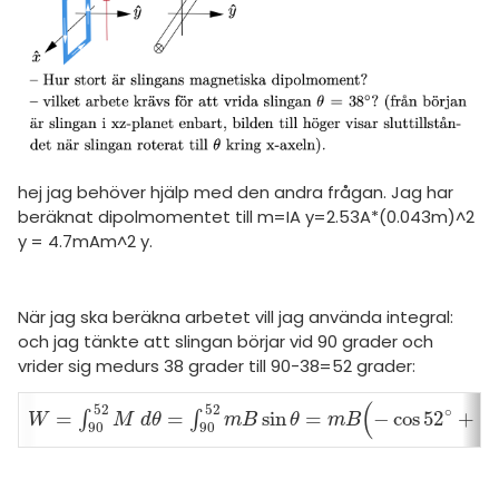
amhällsorientering
Topplistor
konomi
Regler
ler ämnen
För lärare
riga diskussioner
9 inloggade
hej jag behöver hjälp med den andra frågan. Jag har
beräknat dipolmomentet till m=IA y=2.53A*(0.043m)^2
Om Pluggakuten
y = 4.7mAm^2 y.
Allmänna villkor
När jag ska beräkna arbetet vill jag använda integral:
Cookie-inställningar
och jag tänkte att slingan börjar vid 90 grader och
vrider sig medurs 38 grader till 90-38=52 grader:
(
52
52
∘
=
=
sin
=
−
cos
52
+
co
∫
∫
W
=
∫
90
52
M
d
θ
=
∫
90
52
m
B
sin
θ
=
m
B
(
-
cos
52
°
+
cos
90
°
)
=
-
0
.
01
W
M
d
θ
m
B
θ
m
B
90
90