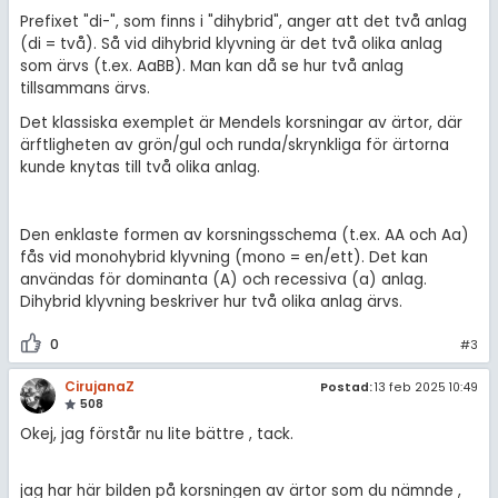
Prefixet "di-", som finns i "dihybrid", anger att det två anlag
(di = två). Så vid dihybrid klyvning är det två olika anlag
som ärvs (t.ex. AaBB). Man kan då se hur två anlag
tillsammans ärvs.
Det klassiska exemplet är Mendels korsningar av ärtor, där
ärftligheten av grön/gul och runda/skrynkliga för ärtorna
kunde knytas till två olika anlag.
Den enklaste formen av korsningsschema (t.ex. AA och Aa)
fås vid monohybrid klyvning (mono = en/ett). Det kan
användas för dominanta (A) och recessiva (a) anlag.
Dihybrid klyvning beskriver hur två olika anlag ärvs.
0
#3
CirujanaZ
Postad:
13 feb 2025 10:49
508
Okej, jag förstår nu lite bättre , tack.
jag har här bilden på korsningen av ärtor som du nämnde ,