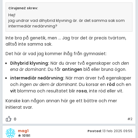
amhällsorientering
Regler
CirujanaZ skrev:
konomi
Hej!
För lärare
jag undrar vad dihybrid klyvning är. är det samma sak som
ler ämnen
intermediär nedärvning?
6 inloggade
Inte bra på genetik, men ... Jag tror det är precis tvärtom,
riga diskussioner
alltså inte samma sak.
Om Pluggakuten
Det här är vad jag kommer ihåg från gymnasiet:
Dihybrid klyvning:
När du ärver två egenskaper och
den
Allmänna villkor
ena är dominant
. Du får
antingen
blå eller bruna ögon.
När man ärver två egenskaper
intermediär nedärvning:
Cookie-inställningar
och
ingen av dem är dominant
. Du korsar en
röd
och en
vit
blomma och resultatet blir
rosa
, inte röd eller vit.
Kanske kan någon annan här ge ett bättre och mer
initierat svar.
0
#2
mag1
Postad:
13 feb 2025 09:55
10191