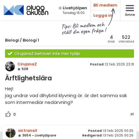
Bli medlem
Live­hjälpen
Torsdag 16:00
Logga in
Ämne
atematik
Alla ämnen
Tips: Bli medlem och
ställ din egen fråga !
sik
Biologi
4
522
Biologi
/
Biologi 1
SVAR
VISNINGAR
Alla trådar
emi
CirujanaZ behöver inte mer hjälp
Grundskola
ologi
CirujanaZ
Postad:
12 feb 2025 23:31
508
Biologi 1
knik & Bygg
Ärftlighetslära
Biologi 2
rogrammering
Hej!
Universitet
jag undrar vad dihybrid klyvning är. är det samma sak
venska
som intermediär nedärvning?
Allmänna diskussioner
ngelska
0
#1
Livehjälpen
er språk
sictransit
Topplistor
Postad:
13 feb 2025 00:25
3654 – Livehjälpare
Redigerad:
13 feb 2025 00:26