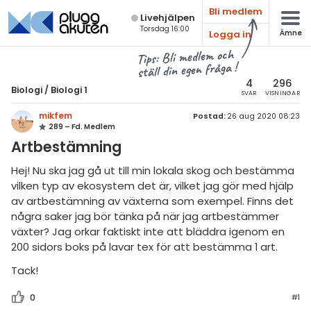
Bli medlem
Live­hjälpen
Torsdag 16:00
Logga in
Ämne
atematik
Alla ämnen
Tips: Bli medlem och
ställ din egen fråga !
sik
Biologi
4
296
Biologi
/
Biologi 1
SVAR
VISNINGAR
Alla trådar
emi
mikfem
Postad:
26 aug 2020 08:23
289 – Fd. Medlem
Grundskola
ologi
Artbestämning
Biologi 1
knik & Bygg
Hej! Nu ska jag gå ut till min lokala skog och bestämma
Biologi 2
vilken typ av ekosystem det är, vilket jag gör med hjälp
rogrammering
av artbestämning av växterna som exempel. Finns det
Universitet
några saker jag bör tänka på när jag artbestämmer
venska
växter? Jag orkar faktiskt inte att bläddra igenom en
Allmänna diskussioner
200 sidors boks på lavar tex för att bestämma 1 art.
ngelska
Livehjälpen
Tack!
er språk
Topplistor
0
#1