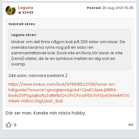
Laguna
Postad:
26 aug 2020 15:28
32443
SvanteR skrev:
Laguna skrev:
Undrar om det finns någon bok på 200 sidor om lavar. De
svenska lavarna ryms nog på en sida i en
sammanfattande bok. Dock inte en flora, för lavar är inte
(rena) växter, de är en symbios mellan en alg och en
svamp.
244 sidor, närmare bestämt ;)
https://www.bokus.com/bok/9789185221318/lavar-en-
faltguide/?source=googleps&gclid=CjwKCAjwkJj6BRA-
EiwA0ZVPVgzqkloftyZvBM9zQnOFrCFciaFi5SVVY1Zy40IntwMYOU
G9eN-HSRoCGIgQAvD_BwE
Där ser man. Kanske min nästa hobby.
0
#5