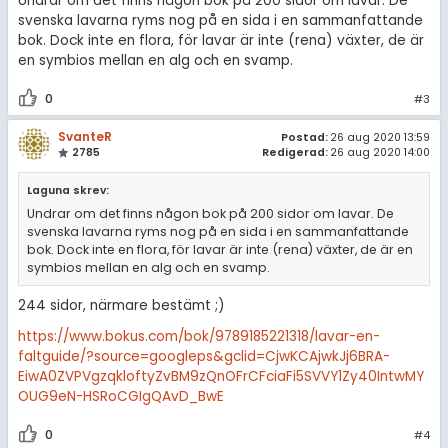
Undrar om det finns någon bok på 200 sidor om lavar. De
svenska lavarna ryms nog på en sida i en sammanfattande
bok. Dock inte en flora, för lavar är inte (rena) växter, de är
en symbios mellan en alg och en svamp.
0
#3
SvanteR
Postad:
26 aug 2020 13:59
2785
Redigerad:
26 aug 2020 14:00
Laguna skrev:
Undrar om det finns någon bok på 200 sidor om lavar. De
svenska lavarna ryms nog på en sida i en sammanfattande
bok. Dock inte en flora, för lavar är inte (rena) växter, de är en
symbios mellan en alg och en svamp.
244 sidor, närmare bestämt ;)
https://www.bokus.com/bok/9789185221318/lavar-en-
faltguide/?source=googleps&gclid=CjwKCAjwkJj6BRA-
EiwA0ZVPVgzqkloftyZvBM9zQnOFrCFciaFi5SVVY1Zy40IntwMY
OUG9eN-HSRoCGIgQAvD_BwE
0
#4