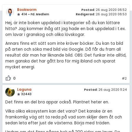
amhällsorientering
Regler
Bookworm
Postad:
26 aug 2020 08:52
konomi
414 – Fd. Medlem
Redigerad:
26 aug 2020 08:53
För lärare
Hej, är inte boken uppdelad i kategorier så du kan lättare
ler ämnen
hitta? Jag kommer ihåg att jag hade en bok uppdelad i t.ex.
10 inloggade
om lavar i granskog och olika lövskogar.
riga diskussioner
Annars finns ett sätt som inte kräver böcker. Du kan ta bild
Om Pluggakuten
på arten och söka med bild via Google. Då får du fram all
resultat där man har liknande bild. OBS: Det funkar inte alltid,
men ganska det har gått bra för mig ibland och sparat
Allmänna villkor
mycket energi.
Cookie-inställningar
0
#2
Laguna
Postad:
26 aug 2020 11:24
32443
Det finns en del bra appar också. Plantnet heter en.
Vilka olika ekosystem kan det vara? Det kanske är en
framkomlig väg att ta reda på vad som skiljer dem åt och
sedan leta efter just de växterna. Börja med träden.