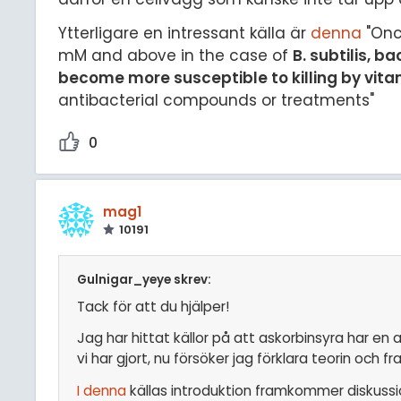
Ytterligare en intressant källa är
denna
"Onc
mM and above in the case of
B. subtilis, b
become more susceptible to killing by vita
antibacterial compounds or treatments"
0
mag1
10191
Gulnigar_yeye skrev:
Tack för att du hjälper!
Jag har hittat källor på att askorbinsyra har en a
vi har gjort, nu försöker jag förklara teorin och f
I denna
källas introduktion framkommer diskussio