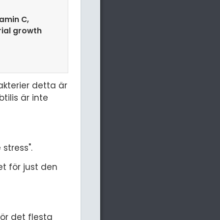
tamin C,
rial growth
akterier detta är
tilis är inte
stress".
t för just den
r det flesta