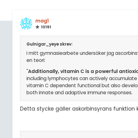
mag1
10191
Gulnigar_yeye skrev:
I mitt gymnasiearbete undersöker jag ascorbinsyr
en teori:
"
Additionally, vitamin C is a powerful antio
including lymphocytes can actively accumulate v
vitamin C dependent functional but also develop
both innate and adaptive immune responses.
Detta stycke gäller askorbinsyrans funktion k