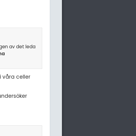
ngen av det leda
na
 våra celler
 undersöker