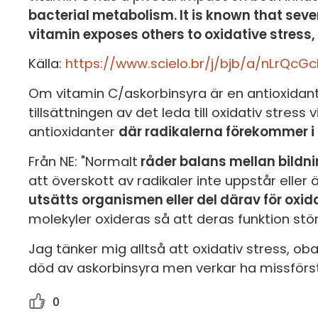
bacterial metabolism. It is known that seve
vitamin exposes others to oxidative stress,
Källa:
https://www.scielo.br/j/bjb/a/nLrQc
Om vitamin C/askorbinsyra är en antioxidant
tillsättningen av det leda till oxidativ stress v
antioxidanter
där radikalerna förekommer i
Från NE: "Normalt
råder balans mellan bildni
att överskott av radikaler inte uppstår eller ä
utsätts organismen eller del därav för oxida
molekyler oxideras så att deras funktion stör
Jag tänker mig alltså att oxidativ stress, obal
död av askorbinsyra men verkar ha missförs
0