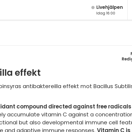
Live­hjälpen
Idag 16:00
M
Fy
K
Bi
Redi
lla effekt
Te
P
syras antibaktereilla effekt mot Bacillus Subtili
S
oxidant compound directed against free radicals
E
ly accumulate vitamin C against a concentration
Fl
tional but also developmental immune cell featur
ate and adaptive immune responses.
Vitamin C is 