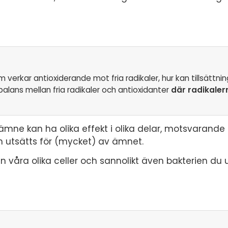
verkar antioxiderande mot fria radikaler, hur kan tillsättni
alans mellan fria radikaler och antioxidanter
där radikaler
ämne kan ha olika effekt i olika delar, motsvarande i
h utsätts för (mycket) av ämnet.
lan våra olika celler och sannolikt även bakterien du