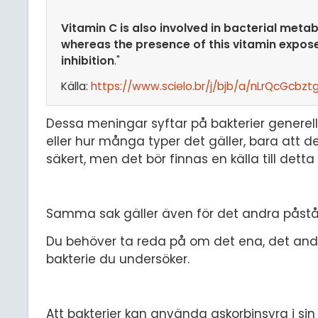
Vitamin C is also involved in bacterial meta
whereas the presence of this vitamin exposes
inhibition
."
Källa:
https://www.scielo.br/j/bjb/a/nLrQcGcb
Dessa meningar syftar på bakterier generellt 
eller hur många typer det gäller, bara att det 
säkert, men det bör finnas en källa till detta 
Samma sak gäller även för det andra påståe
Du behöver ta reda på om det ena, det andr
bakterie du undersöker.
Att bakterier kan använda askorbinsyra i s