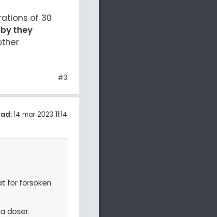
ations of 30
eby they
other
#3
tad:
14 mar 2023 11:14
at för försöken
ga doser.