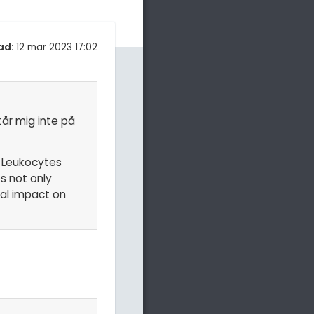
ad:
12 mar 2023 17:02
tår mig inte på
 Leukocytes
s not only
tal impact on