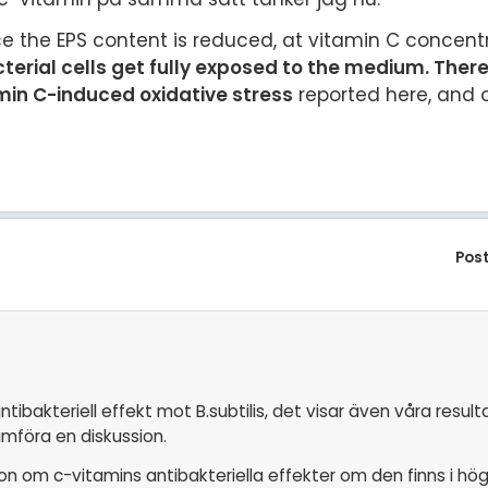
e the EPS content is reduced, at vitamin C concentr
acterial cells get fully exposed to the medium. Ther
min C-induced oxidative stress
reported here, and 
Pos
ntibakteriell effekt mot B.subtilis, det visar även våra result
ramföra en diskussion.
n om c-vitamins antibakteriella effekter om den finns i hö