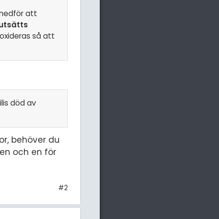
medför att
utsätts
oxideras så att
ilis död av
lor, behöver du
ien och en för
#2