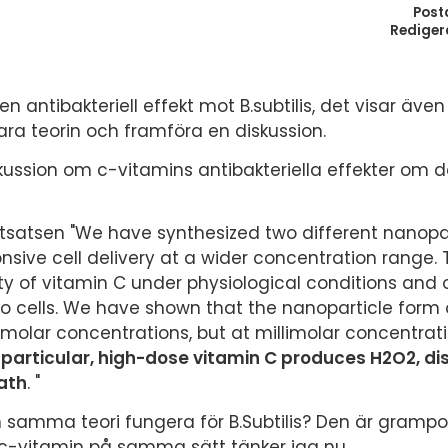
Post
Rediger
en antibakteriell effekt mot B.subtilis, det visar även
klara teorin och framföra en diskussion.
ussion om c-vitamins antibakteriella effekter om d
tsatsen "We have synthesized two different nanopar
sive cell delivery at a wider concentration range. 
ty of vitamin C under physiological conditions and 
nto cells. We have shown that the nanoparticle form
omolar concentrations, but at millimolar concentrati
 particular, high-dose vitamin C produces H2O2, di
eath
. "
kan samma teori fungera för B.Subtilis? Den är grampo
 c-vitamin på samma sätt tänker jag nu.