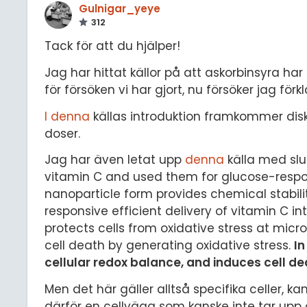
Gulnigar_yeye
312
Tack för att du hjälper!
Jag har hittat källor på att askorbinsyra har 
för försöken vi har gjort, nu försöker jag för
I denna
källas introduktion framkommer disk
doser.
Jag har även letat upp
denna
källa med slu
vitamin C and used them for glucose-respon
nanoparticle form provides chemical stabili
responsive efficient delivery of vitamin C i
protects cells from oxidative stress at micr
cell death by generating oxidative stress.
In
cellular redox balance, and induces cell d
Men det här gäller alltså specifika celler, 
därför en cellvägg som kanske inte tar upp