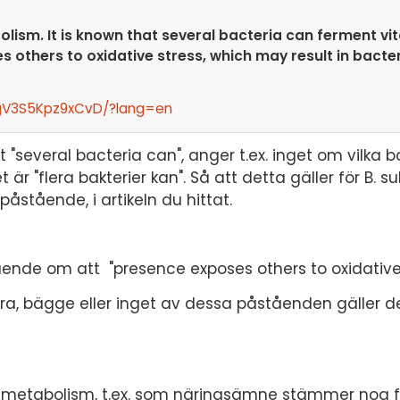
bolism. It is known that several bacteria can ferment vi
 others to oxidative stress, which may result in bacte
ztgV3S5Kpz9xCvD/?lang=en
"several bacteria can", anger t.ex. inget om vilka b
är "flera bakterier kan". Så att detta gäller för B. sub
påstående, i artikeln du hittat.
nde om att "presence exposes others to oxidative 
a, bägge eller inget av dessa påståenden gäller de
in metabolism, t.ex. som näringsämne stämmer nog fö