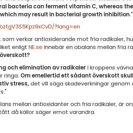
S
ral bacteria can ferment vitamin C, whereas the
E
 which may result in bacterial growth inhibition
."
F
GcbztgV3S5Kpz9xCvD/?lang=en
Öv
 som verkar antioxiderande mot fria radikaler, hu
ilket enligt
NE.se
innebär en obalans mellan fria ra
 överskott?
ng och elimination av radikaler
i kroppens vävna
r ringa.
Om emellertid ett sådant överskott sk
tiv stress,
det vill säga skadeverkningar genom a
s."
ans mellan antioxidanter och fria radikaler, är orsa
tått då källor säger emot varandra.