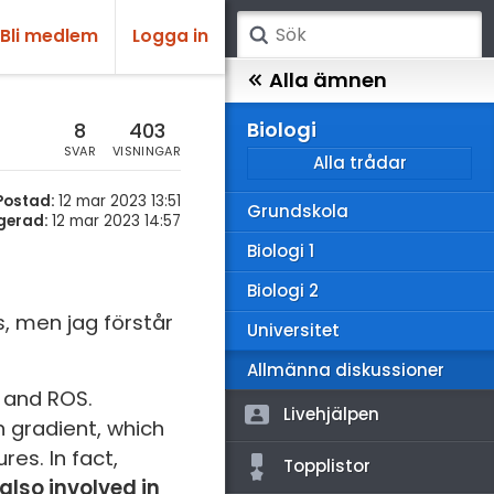
Bli medlem
Logga in
atematik
Alla ämnen
sik
Biologi
8
403
SVAR
VISNINGAR
Alla trådar
emi
Postad:
12 mar 2023 13:51
Grundskola
ologi
gerad:
12 mar 2023 14:57
Biologi 1
knik & Bygg
Biologi 2
rogrammering
s, men jag förstår
Universitet
venska
Allmänna diskussioner
and ROS.
ngelska
Livehjälpen
 gradient, which
er språk
es. In fact,
Topplistor
also involved in