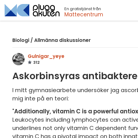
En gratistjänst från
Sök
Mattecentrum
Biologi
/
Allmänna diskussioner
Gulnigar_yeye
312
Askorbinsyras antibakterei
I mitt gymnasiearbete undersöker jag ascorbin
mig inte på en teori:
"
Additionally, vitamin C is a powerful anti
Leukocytes including lymphocytes can active
underlines not only vitamin C dependent func
vitamin C has a pivotal impact on both inn