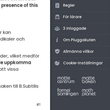
amhällsorientering
 presence of this
Regler
konomi
För lärare
ler ämnen
3 inloggade
riga diskussioner
r kan
dikaler och
Om Pluggakuten
Allmänna villkor
der, vilket medför
ulle uppkomma
Cookie-inställningar
tt vissa
ken till B.Subtilis
#1