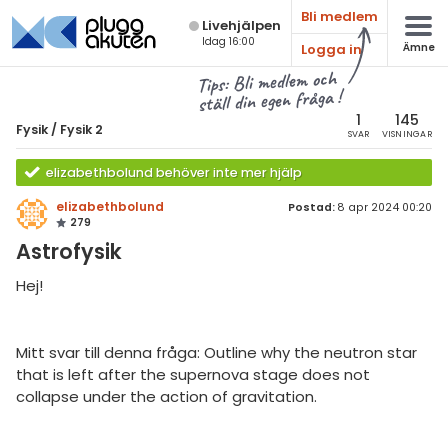
Bli medlem
Live­hjälpen
Idag 16:00
Logga in
Ämne
atematik
Alla ämnen
Tips: Bli medlem och
ställ din egen fråga !
sik
Fysik
1
145
Fysik
/
Fysik 2
SVAR
VISNINGAR
Alla trådar
emi
elizabethbolund behöver inte mer hjälp
Grundskola
ologi
elizabethbolund
Postad:
8 apr 2024 00:20
279
Fysik 1
knik & Bygg
Astrofysik
Fysik 2
rogrammering
Hej!
Universitet
venska
MaFy (fysikdelen)
Mitt svar till denna fråga: Outline why the neutron star
ngelska
Allmänna diskussioner
that is left after the supernova stage does not
collapse under the action of gravitation.
er språk
Livehjälpen