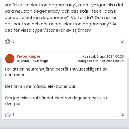
amhällsorientering
Topplistor
var "due to electron degeneracy", men tydligen ska det
vara neutron degeneracy, och det står i facit ”don’t
konomi
Regler
accept electron degeneracy”. Varför då? Och när är
det neutron och när är det electron degeneracy? Är
ler ämnen
det för vissa typer/storlekar av stjärnor?
För lärare
riga diskussioner
0
#1
1 inloggade
Pieter Kuiper
Om Pluggakuten
Postad:
8 apr 2024 00:25
9458 – Avstängd
Redigerad:
8 apr 2024 00:28
För att en neutronstjärna består (huvudsakligen) av
Allmänna villkor
neutroner.
Cookie-inställningar
Det finns inte många elektroner där.
Om jag minns rätt är det electron degeneracy i vita
dvärgar.
1
#2