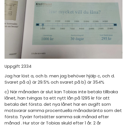
amhällsorientering
Livehjälpen
för högskolan
konomi
Topplistor
iversitet
ler ämnen
Regler
gskoleprovet
riga diskussioner
Fy (mattedelen)
För lärare
lmänna diskussioner
9 inloggade
Uppgift 2334
Om Pluggakuten
Jag har löst a, och b. men jag behöver hjälp c, och d.
Allmänna villkor
Svaret på a) är 29.5% och svaret på b) är 354%
c) När månaden är slut kan Tobias inte betala tillbaka
Cookie-inställningar
lånet, han tvingas ta ett nytt lån på 1295 kr för att
betala det första. det nya lånet har en avgift som
motsvarar samma procentuella månadsränta som det
första. Tyvärr fortsätter samma sak månad efter
månad . Hur stor är Tobias skuld efter 1 år. 2 år