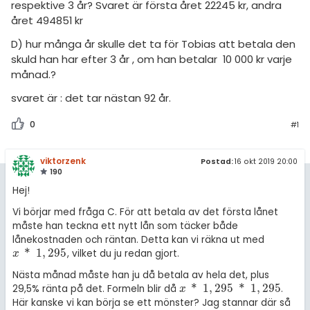
respektive 3 år? Svaret är första året 22245 kr, andra
året 494851 kr
D) hur många år skulle det ta för Tobias att betala den
skuld han har efter 3 år , om han betalar 10 000 kr varje
månad.?
svaret är : det tar nästan 92 år.
0
#1
viktorzenk
Postad:
16 okt 2019 20:00
190
Hej!
Vi börjar med fråga C. För att betala av det första lånet
måste han teckna ett nytt lån som täcker både
lånekostnaden och räntan. Detta kan vi räkna ut med
*
1
,
295
, vilket du ju redan gjort.
x
*
1
,
295
x
Nästa månad måste han ju då betala av hela det, plus
*
1
,
295
*
1
,
295
29,5% ränta på det. Formeln blir då
.
x
*
1
,
295
*
1
,
295
x
Här kanske vi kan börja se ett mönster? Jag stannar där så