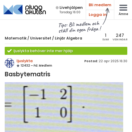
Bli medlem
Live­hjälpen
Torsdag 16:00
Logga in
Ämne
atematik
Alla ämnen
Tips: Bli medlem och
ställ din egen fråga !
Matematik
sik
atematik
1
247
Matematik
/
Universitet
/
Linjär Algebra
SVAR
VISNINGAR
Alla trådar
emi
Universitet
ljuslykta behöver inte mer hjälp
Alla trådar
skurs 7
ologi
ljuslykta
Postad:
22 apr 2025 16:30
12432 – Fd. Medlem
skurs 8
Envariabelanalys
knik & Bygg
Basbytematris
skurs 9
Flervariabelanalys
rogrammering
tte 1
Linjär Algebra
venska
tte 2
Sannolikhet och Statistik
ngelska
tte 3
Diskret matematik
er språk
tte 4
Övrigt
tte 5