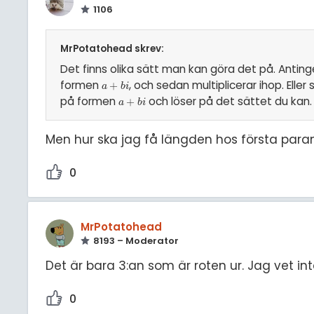
1106
MrPotatohead skrev:
Det finns olika sätt man kan göra det på. Anting
formen
, och sedan multiplicerar ihop. Elle
a
+
+
b
i
a
b
i
på formen
och löser på det sättet du kan
a
+
+
b
i
a
b
i
Men hur ska jag få längden hos första paran
0
MrPotatohead
8193 – Moderator
Det är bara 3:an som är roten ur. Jag vet i
0