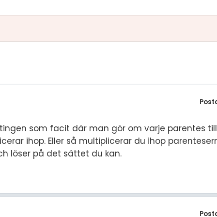
S
In
E
Un
F
Hö
Öv
Ma
Al
Post
tingen som facit där man gör om varje parentes till
icerar ihop. Eller så multiplicerar du ihop parenteser
h löser på det sättet du kan.
Post