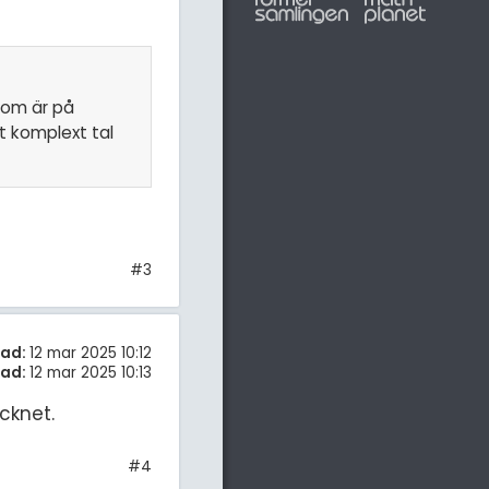
 som är på
tt komplext tal
#3
tad:
12 mar 2025 10:12
rad:
12 mar 2025 10:13
cknet.
#4