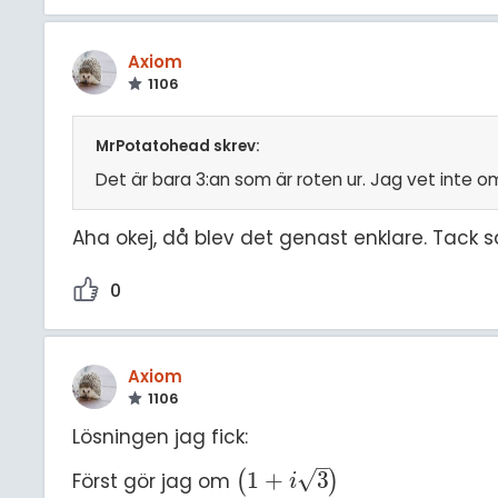
Axiom
1106
MrPotatohead skrev:
Det är bara 3:an som är roten ur. Jag vet inte 
Aha okej, då blev det genast enklare. Tack s
0
Axiom
1106
Lösningen jag fick:
–
√
1
+
3
Först gör jag om
(
)
1
+
i
3
i