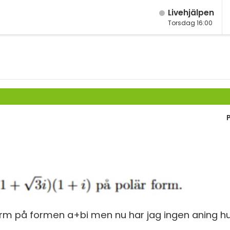
Live­hjälpen
Torsdag 16:00
M
Fy
M
K
År
Bi
År
Te
År
P
Ma
S
Ma
E
Ma
Fl
Ma
orm på formen a+bi men nu har jag ingen aning hu
Ma