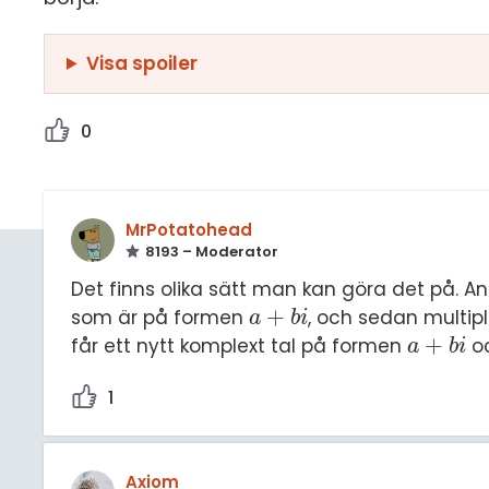
Visa spoiler
0
MrPotatohead
8193 – Moderator
Det finns olika sätt man kan göra det på. An
+
som är på formen
, och sedan multipl
a
+
b
i
a
b
i
+
får ett nytt komplext tal på formen
oc
a
+
b
i
a
b
i
1
Axiom