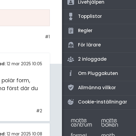
amhällsorientering
Livehjälpen
för högskolan
konomi
Topplistor
iversitet
ler ämnen
Regler
gskoleprovet
#1
riga diskussioner
Fy (mattedelen)
För lärare
lmänna diskussioner
2 inloggade
ad:
12 mar 2025 10:05
Om Pluggakuten
 polär form,
Allmänna villkor
na först där du
Cookie-inställningar
#2
ad:
12 mar 2025 10:08