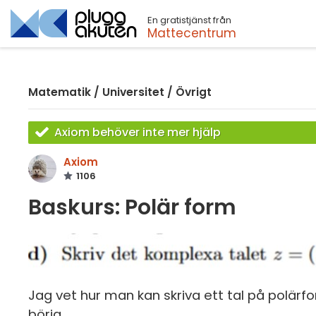
En gratistjänst från
Sök
Mattecentrum
Matematik
/
Universitet
/
Övrigt
Axiom behöver inte mer hjälp
Axiom
1106
Baskurs: Polär form
Jag vet hur man kan skriva ett tal på polärf
börja.