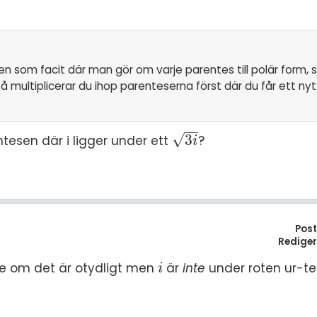
en som facit där man gör om varje parentes till polär form,
r så multiplicerar du ihop parenteserna först där du får ett ny
.
−
−
√
3
tesen där i ligger under ett
?
3
i
i
Pos
Redige
nte om det är otydligt men
är
inte
under roten ur-te
i
i