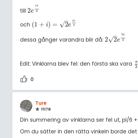
i
π
2
till
2
e
i
π
6
e
6
–
i
π
√
(
1
+
)
=
2
och
1
+
i
=
2
e
iπ
4
i
e
4
–
5
π
√
2
2
dessa gånger varandra blir då:
2
2
e
5
π
6
e
6
π
Edit: Vinklarna blev fel: den första ska vara
π
3
0
Ture
11178
Din summering av vinklarna ser fel ut, pi/6 + 
Om du sätter in den rätta vinkeln borde det a