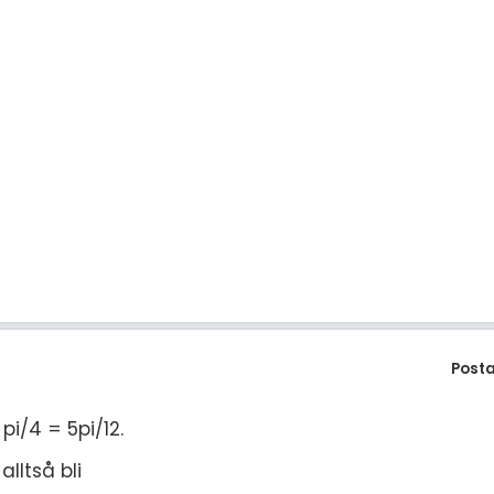
3
Post
pi/4 = 5pi/12.
lltså bli