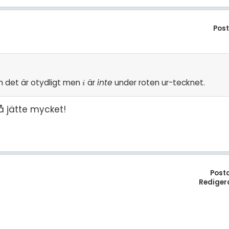
Pos
om det är otydligt men
är
inte
under roten ur-tecknet.
i
i
å jätte mycket!
Post
Rediger