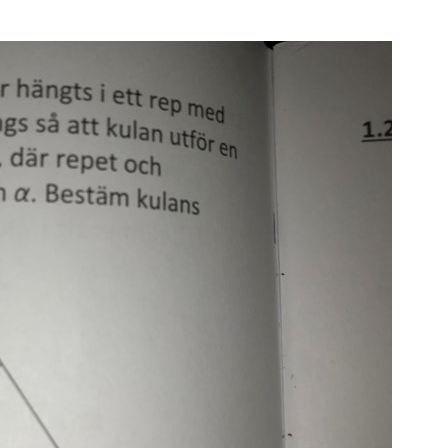
S
E
F
Öv