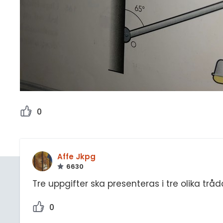
0
Affe Jkpg
6630
Tre uppgifter ska presenteras i tre olika trådar
0