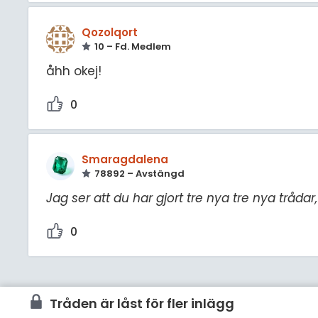
Qozolqort
10 – Fd. Medlem
åhh okej!
0
Smaragdalena
78892 – Avstängd
Jag ser att du har gjort tre nya tre nya tråda
0
Tråden är låst för fler inlägg