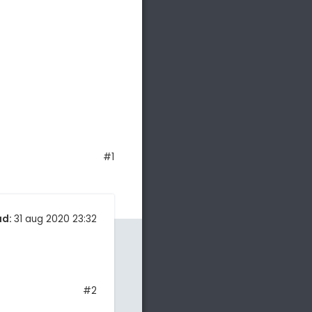
#1
ad:
31 aug 2020 23:32
#2