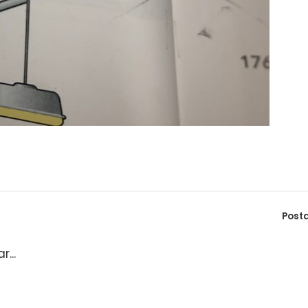
Post
...