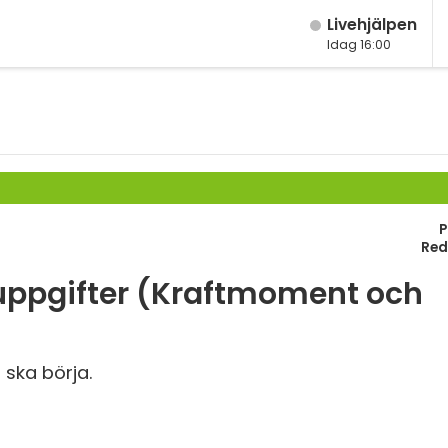
Live­hjälpen
Idag 16:00
M
Fy
K
Bi
P
Te
Red
P
uppgifter (Kraftmoment och
S
E
 ska börja.
Fl