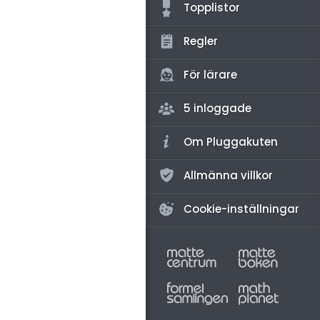
amhällsorientering
Topplistor
konomi
Regler
ler ämnen
För lärare
riga diskussioner
5 inloggade
Om Pluggakuten
Allmänna villkor
Cookie-inställningar