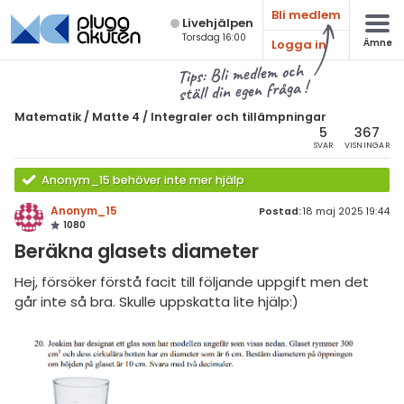
Bli medlem
Live­hjälpen
Torsdag 16:00
Logga in
Ämne
atematik
Alla ämnen
Tips: Bli medlem och
ställ din egen fråga !
Matematik
sik
atematik
Matematik
/
Matte 4
/
Integraler och tillämpningar
Alla trådar
5
367
emi
Matte 4
SVAR
VISNINGAR
Alla trådar
skurs 7
ologi
Anonym_15 behöver inte mer hjälp
skurs 8
Bevismetoder
Anonym_15
Postad:
18 maj 2025 19:44
knik & Bygg
1080
skurs 9
Trigonometri
Beräkna glasets diameter
rogrammering
tte 1
Derivata
Hej, försöker förstå facit till följande uppgift men det
venska
går inte så bra. Skulle uppskatta lite hjälp:)
tte 2
Grafer och asymptoter
ngelska
tte 3
Integraler och
tillämpningar
er språk
tte 4
Komplexa tal
tte 5