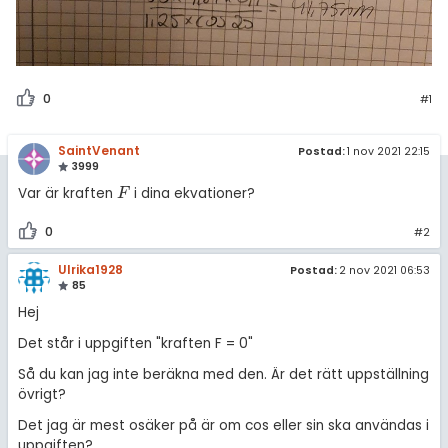
0
#1
SaintVenant
Postad:
1 nov 2021 22:15
3999
Var är kraften
i dina ekvationer?
F
F
0
#2
Ulrika1928
Postad:
2 nov 2021 06:53
85
Hej
Det står i uppgiften "kraften F = 0"
Så du kan jag inte beräkna med den. Är det rätt uppställning
övrigt?
Det jag är mest osäker på är om cos eller sin ska användas i
uppgiften?