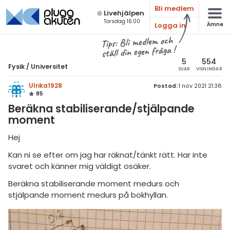
Bli medlem
Live­hjälpen
Torsdag 16:00
Logga in
Ämne
atematik
Alla ämnen
Tips: Bli medlem och
ställ din egen fråga !
sik
Fysik
5
554
Fysik
/
Universitet
SVAR
VISNINGAR
Alla trådar
emi
Ulrika1928
Postad:
1 nov 2021 21:38
85
Grundskola
ologi
Beräkna stabiliserande/stjälpande
Fysik 1
moment
knik & Bygg
Fysik 2
Hej
rogrammering
Universitet
Kan ni se efter om jag har räknat/tänkt rätt. Har inte
venska
svaret och känner mig väldigt osäker.
MaFy (fysikdelen)
Beräkna stabiliserande moment medurs och
ngelska
Allmänna diskussioner
stjälpande moment medurs på bokhyllan.
er språk
Livehjälpen