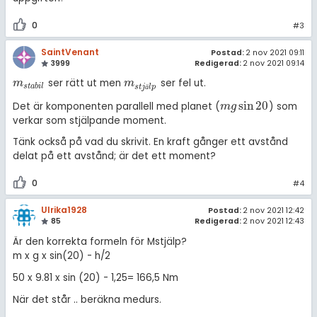
0
#3
SaintVenant
Postad:
2 nov 2021 09:11
3999
Redigerad:
2 nov 2021 09:14
ser rätt ut men
ser fel ut.
m
s
t
a
b
i
l
m
s
t
j
ä
l
p
m
m
s
t
a
b
i
l
s
t
j
ä
l
p
sin
20
Det är komponenten parallell med planet (
) som
m
g
sin
20
m
g
verkar som stjälpande moment.
Tänk också på vad du skrivit. En kraft gånger ett avstånd
delat på ett avstånd; är det ett moment?
0
#4
Ulrika1928
Postad:
2 nov 2021 12:42
85
Redigerad:
2 nov 2021 12:43
Är den korrekta formeln för Mstjälp?
m x g x sin(20) - h/2
50 x 9.81 x sin (20) - 1,25= 166,5 Nm
När det står .. beräkna medurs.