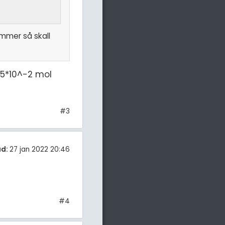
mmer så skall
45*10^-2 mol
#3
ad:
27 jan 2022 20:46
#4