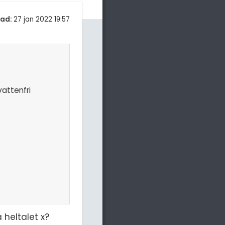
tad:
27 jan 2022 19:57
vattenfri
 heltalet x?