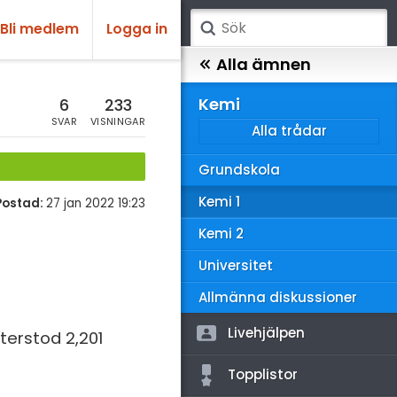
Bli medlem
Logga in
atematik
Alla ämnen
sik
Kemi
6
233
SVAR
VISNINGAR
Alla trådar
emi
Grundskola
ologi
Kemi 1
Postad:
27 jan 2022 19:23
knik & Bygg
Kemi 2
rogrammering
Universitet
venska
Allmänna diskussioner
ngelska
Livehjälpen
återstod 2,201
er språk
Topplistor