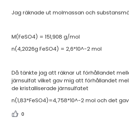
Jag räknade ut molmassan och substansmä
M(FeSO4) = 151,908 g/mol
n(4,2026g FeSO4) = 2,6*10^-2 mol
Då tänkte jag att räknar ut förhållandet mella
järnsulfat vilket gav mig att förhållandet m
de kristalliserade järnsulfatet
n(1,83*FeSO4)=4,758*10^-2 mol och det gav mig
0