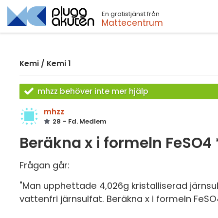
En gratistjänst från
Sök
Mattecentrum
Kemi
/
Kemi 1
mhzz behöver inte mer hjälp
mhzz
28 – Fd. Medlem
Beräkna x i formeln FeSO4 
Frågan går:
"Man upphettade 4,026g kristalliserad järnsul
vattenfri järnsulfat. Beräkna x i formeln FeS