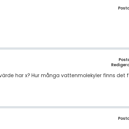
Post
Post
Rediger
ket värde har x? Hur många vattenmolekyler finns det f
Post