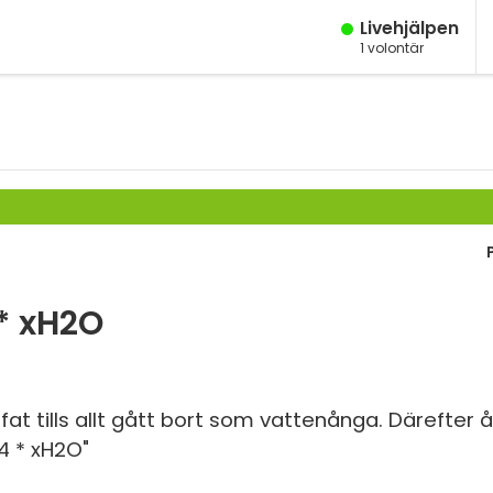
Live­hjälpen
1
volontär
M
Fy
K
Bi
Te
P
* xH2O
S
E
fat tills allt gått bort som vattenånga. Därefter 
O4 * xH2O"
Fl