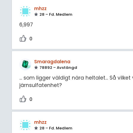
mhzz
28 – Fd. Medlem
6,997
0
Smaragdalena
78892 – Avstängd
... som ligger väldigt nära heltalet... Så vil
järnsulfatenhet?
0
mhzz
28 – Fd. Medlem