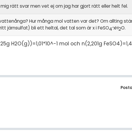
 rätt svar men vet ej om jag har gjort rätt eller helt fel.
 vattenånga? Hur många mol vatten var det? Om allting stä
.
 järnsulfat) bli ett heltal, det tal som är x i FeSO
xH
O.
4
2
1,825g H2O(g))=1,01*10^-1 mol och n(2,201g FeSO4)=1,
Post