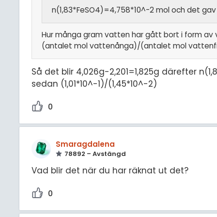
n(1,83*FeSO4)=4,758*10^-2 mol och det gav mig
Hur många gram vatten har gått bort i form av
(antalet mol vattenånga)/(antalet mol vattenfritt
Så det blir 4,026g-2,201=1,825g därefter n(
sedan (1,01*10^-1)/(1,45*10^-2)
0
Smaragdalena
78892 – Avstängd
Vad blir det när du har räknat ut det?
0