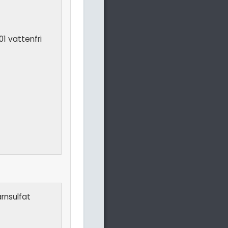
01 vattenfri
ärnsulfat