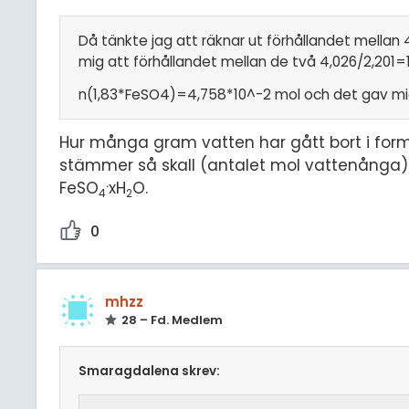
Då tänkte jag att räknar ut förhållandet mellan 4,
mig att förhållandet mellan de två 4,026/2,201=1
n(1,83*FeSO4)=4,758*10^-2 mol och det gav mig rä
Hur många gram vatten har gått bort i for
stämmer så skall (antalet mol vattenånga)/(an
.
FeSO
xH
O.
4
2
0
mhzz
28 – Fd. Medlem
Smaragdalena skrev: