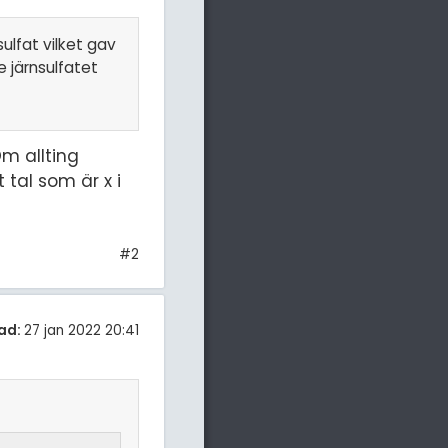
sulfat vilket gav
e järnsulfatet
m allting
 tal som är x i
#2
ad:
27 jan 2022 20:41