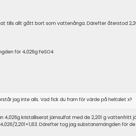
at tills allt gått bort som vattenånga. Därefter återstod 2,2
gden för 4,026g FeSO4
står jag inte alls. Vad fick du fram för värde på heltalet x?
 4,026g kristalliserat järnsulfat med de 2,201 g vattenfritt j
å 4,026/2,201=1,83. Därefter tog jag substansmängden för de