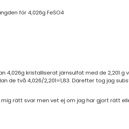
S
ngden för 4,026g FeSO4
E
F
Öv
n 4,026g kristalliserat järnsulfat med de 2,201 g v
ellan de två 4,026/2,201=1,83. Därefter tog jag s
 rätt svar men vet ej om jag har gjort rätt eller