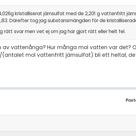
026g kristalliserat järnsulfat med de 2,201 g vattenfritt järn
,83. Därefter tog jag substansmängden för de kristalliserad
tt svar men vet ej om jag har gjort rätt eller helt fel.
m av vattenånga? Hur många mol vatten var det? O
talet mol vattenfritt järnsulfat) bli ett heltal, det
Post