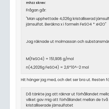
mhzz skrev:
Frågan går:
"Man upphettade 4,026g kristalliserad järnsulf
järnsulfat. Beräkna x i formeln FeSO4 * xH2O"
Jag räknade ut molmassan och substansmän
M(FeSO4) = 151,908 g/mol
n(4,2026g FeSO4) = 2,6*10^-2 mol
Hit hänger jag med, och det ser bra ut. Resten för
Då tänkte jag att räknar ut förhållandet mellan
vilket gav mig att förhållandet mellan de tv
kristalliserade järnsulfatet