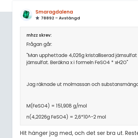
Smaragdalena
78892 – Avstängd
mhzz skrev:
Frågan går:
"Man upphettade 4,026g kristalliserad järnsulfat 
järnsulfat. Beräkna x i formeln FeSO4 * xH2O"
Jag räknade ut molmassan och substansmängd
M(FeSO4) = 151,908 g/mol
n(4,2026g FeSO4) = 2,6*10^-2 mol
Hit hänger jag med, och det ser bra ut. Reste