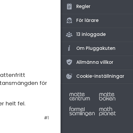
amhällsorientering
Regler
konomi
För lärare
ler ämnen
13 inloggade
riga diskussioner
Om Pluggakuten
Allmänna villkor
attenfritt
Cookie-inställningar
ubstansmängden för
 helt fel.
#1