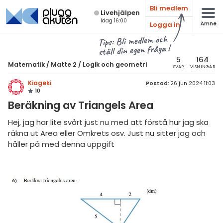
Bli medlem
Live­hjälpen
Idag 16:00
Logga in
Ämne
atematik
Alla ämnen
Tips: Bli medlem och
ställ din egen fråga !
Matematik
sik
atematik
5
164
Matematik
/
Matte 2
/
Logik och geometri
SVAR
VISNINGAR
Alla trådar
emi
Matte 2
Kiageki
Postad:
26 jun 2024 11:03
10
Alla trådar
skurs 7
ologi
Beräkning av Triangels Area
skurs 8
Algebra
knik & Bygg
Hej, jag har lite svårt just nu med att förstå hur jag ska
skurs 9
räkna ut Area eller Omkrets osv. Just nu sitter jag och
Andragradsekvationer
rogrammering
håller på med denna uppgift
tte 1
Funktioner och grafer
venska
tte 2
Linjära ekvationssystem
ngelska
tte 3
Logik och geometri
er språk
tte 4
Logaritmer
tte 5