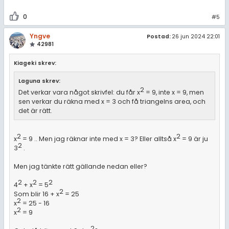
0
#5
Yngve
Postad:
26 jun 2024 22:01
42981
Kiageki skrev:
Laguna skrev:
2
Det verkar vara något skrivfel: du får x
= 9, inte x = 9, men
sen verkar du räkna med x = 3 och få triangelns area, och
det är rätt.
2
2
x
= 9 .. Men jag räknar inte med x = 3? Eller alltså x
= 9 är ju
2
3
.
Men jag tänkte rätt gällande nedan eller?
2
2
2
4
+ x
= 5
2
Som blir 16 + x
= 25
2
x
= 25 - 16
2
x
= 9
2