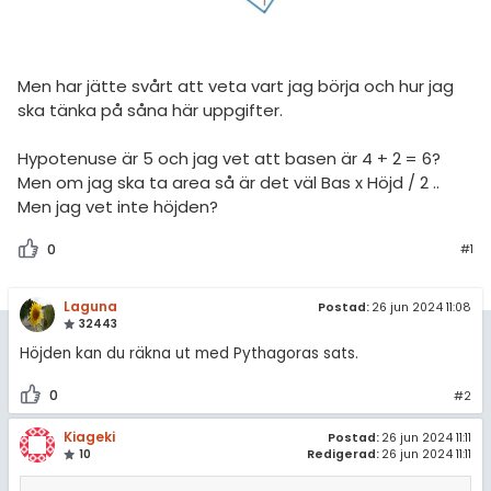
amhällsorientering
Statistik
för högskolan
konomi
Livehjälpen
iversitet
Men har jätte svårt att veta vart jag börja och hur jag
ler ämnen
Topplistor
ska tänka på såna här uppgifter.
gskoleprovet
riga diskussioner
Regler
Hypotenuse är 5 och jag vet att basen är 4 + 2 = 6?
Fy (mattedelen)
Men om jag ska ta area så är det väl Bas x Höjd / 2 ..
lmänna diskussioner
För lärare
Men jag vet inte höjden?
0
8 inloggade
#1
Om Pluggakuten
Laguna
Postad:
26 jun 2024 11:08
32443
Höjden kan du räkna ut med Pythagoras sats.
Allmänna villkor
0
#2
Cookie-inställningar
Kiageki
Postad:
26 jun 2024 11:11
10
Redigerad:
26 jun 2024 11:11