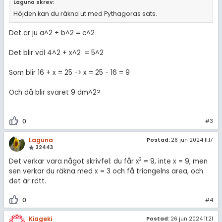
Laguna skrev:
Höjden kan du räkna ut med Pythagoras sats.
Det är ju a^2 + b^2 = c^2
Det blir väl 4^2 + x^2 = 5^2
Som blir 16 + x = 25 -> x = 25 - 16 = 9
Och då blir svaret 9 dm^2?
0
#3
Laguna
Postad:
26 jun 2024 11:17
32443
2
Det verkar vara något skrivfel: du får x
= 9, inte x = 9, men
sen verkar du räkna med x = 3 och få triangelns area, och
det är rätt.
0
#4
Kiageki
Postad:
26 jun 2024 11:21