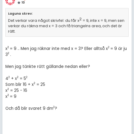
10
Laguna skrev:
2
Det verkar vara något skrivfel: du får x
= 9, inte x = 9, men sen
verkar du räkna med x = 3 och få triangelns area, och det är
rätt.
2
2
x
= 9 .. Men jag räknar inte med x = 3? Eller alltså x
= 9 är ju
2
3
.
Men jag tänkte rätt gällande nedan eller?
2
2
2
4
+ x
= 5
2
Som blir 16 + x
= 25
2
x
= 25 - 16
2
x
= 9
2
Och då blir svaret 9 dm
?