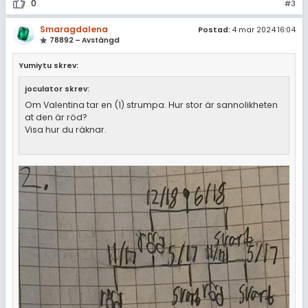
0
#3
Smaragdalena
Postad:
4 mar 2024 16:04
78892 – Avstängd
Yumiytu skrev:
joculator skrev:
Om Valentina tar en (1) strumpa. Hur stor är sannolikheten
at den är röd?
Visa hur du räknar.