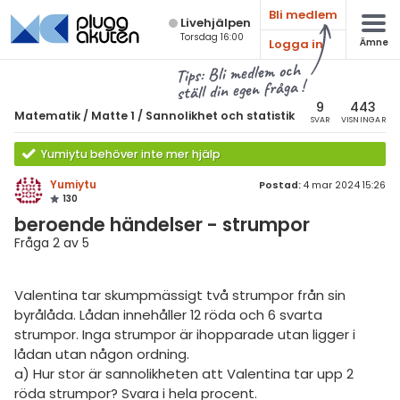
Bli medlem
Live­hjälpen
Torsdag 16:00
Logga in
Ämne
atematik
Alla ämnen
Tips: Bli medlem och
ställ din egen fråga !
Matematik
sik
atematik
9
443
Matematik
/
Matte 1
/
Sannolikhet och statistik
SVAR
VISNINGAR
Alla trådar
emi
Universitet
Yumiytu behöver inte mer hjälp
Alla trådar
skurs 7
ologi
Yumiytu
Postad:
4 mar 2024 15:26
130
skurs 8
Envariabelanalys
knik & Bygg
beroende händelser - strumpor
skurs 9
Flervariabelanalys
Fråga 2 av 5
rogrammering
tte 1
Linjär Algebra
venska
Valentina tar skumpmässigt två strumpor från sin
tte 2
Sannolikhet och Statistik
byrålåda. Lådan innehåller 12 röda och 6 svarta
ngelska
tte 3
strumpor. Inga strumpor är ihopparade utan ligger i
Diskret matematik
lådan utan någon ordning.
er språk
tte 4
Övrigt
a) Hur stor är sannolikheten att Valentina tar upp 2
röda strumpor? Svara i hela procent.
tte 5