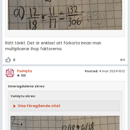
Rätt tänkt. Det är enklast att förkorta innan man
multiplicerar ihop faktorerna.
0
#4
Yumiytu
Postad:
4 mar 2024 16:12
130
Smaragdalena skrev:
Yumiytu skrev:
Visa föregående citat