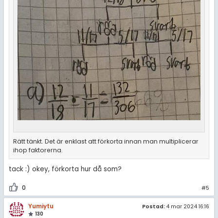
Rätt tänkt. Det är enklast att förkorta innan man multiplicerar
ihop faktorerna.
tack :) okey, förkorta hur då som?
0
#5
Yumiytu
Postad:
4 mar 2024 16:16
130