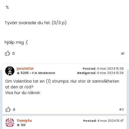
%
Tyvärr svarade du fel. (0/3 p)
hjälp mig :(
0
#1
joculator
Postad:
4 mar 2024 15:38
5205 – F.d. Moderator
Redigerad:
4 mar 2024 15:38
Om Valentina tar en (1) strumpa. Hur stor är sannolikheten
at den är röd?
Visa hur du räknar.
0
#2
Yumiytu
Postad:
4 mar 2024 15:47
130