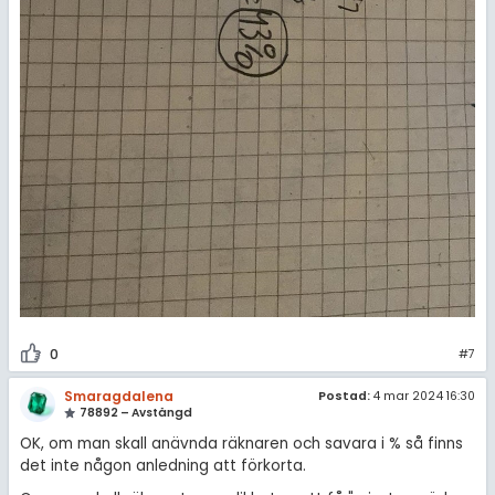
0
#7
Smaragdalena
Postad:
4 mar 2024 16:30
78892 – Avstängd
OK, om man skall anävnda räknaren och savara i % så finns
det inte någon anledning att förkorta.