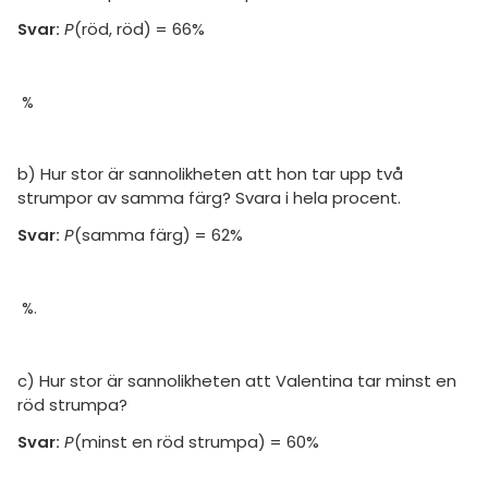
amhällsorientering
Livehjälpen
Svar:
P
(röd, röd) = 66%
för högskolan
konomi
Topplistor
iversitet
ler ämnen
%
Regler
gskoleprovet
riga diskussioner
Fy (mattedelen)
För lärare
b) Hur stor är sannolikheten att hon tar upp två
lmänna diskussioner
strumpor av samma färg? Svara i hela procent.
7 inloggade
Svar:
P
(samma färg) = 62%
Om Pluggakuten
%.
Allmänna villkor
Cookie-inställningar
c) Hur stor är sannolikheten att Valentina tar minst en
röd strumpa?
Svar:
P
(minst en röd strumpa) = 60%