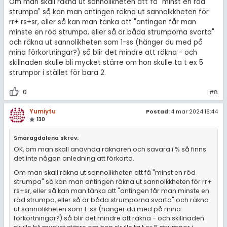
Om man skall räkna ut sannolikheten att få "minst en röd
strumpa" så kan man antingen räkna ut sannolkkheten för
rr+ rs+sr, eller så kan man tänka att "antingen får man
minste en röd strumpa, eller så är båda strumporna svarta"
och räkna ut sannolikheten som 1-ss (hänger du med på
mina förkortningar?) så blir det mindre att räkna - och
skillnaden skulle bli mycket stärre om hon skulle ta t ex 5
strumpor i stället för bara 2.
0
#8
Yumiytu
Postad:
4 mar 2024 16:44
130
Smaragdalena skrev:
OK, om man skall anävnda räknaren och savara i % så finns
det inte någon anledning att förkorta.
Om man skall räkna ut sannolikheten att få "minst en röd
strumpa" så kan man antingen räkna ut sannolkkheten för rr+
rs+sr, eller så kan man tänka att "antingen får man minste en
röd strumpa, eller så är båda strumporna svarta" och räkna
ut sannolikheten som 1-ss (hänger du med på mina
förkortningar?) så blir det mindre att räkna - och skillnaden