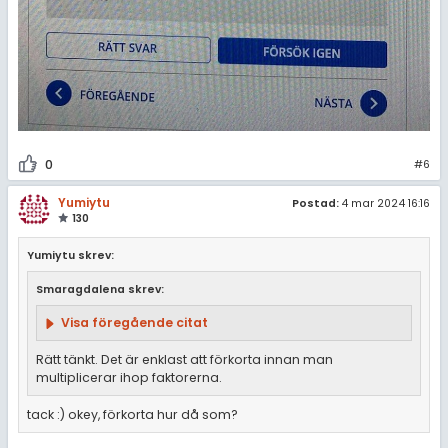
0
#6
Yumiytu
Postad:
4 mar 2024 16:16
130
Yumiytu skrev:
Smaragdalena skrev:
Visa föregående citat
Rätt tänkt. Det är enklast att förkorta innan man
multiplicerar ihop faktorerna.
tack :) okey, förkorta hur då som?