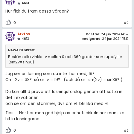
amhällsorientering
4613
Inför högskolan
Hur fick du fram dessa värden?
konomi
Universitet
0
#2
ler ämnen
Högskoleprovet
Arktos
Postad:
24 jun 2024 14:57
riga diskussioner
4613
Redigerad:
24 jun 2024 15:17
MaFy (mattedelen)
NAWAR0 skrev:
Allmänna diskussioner
Bestäm alla vinklar v mellan 0 och 360 grader som uppfyller
(sin2v=sin38)
Livehjälpen
Jag ser en lösning som du inte har med, 19° :
Om 2v = 38° så är v = 19° (och då är sin(2v) = sin38° )
Topplistor
Du kan alltid prova ett lösningsförslag genom att sätta in
Regler
det i ekvationen
och se om den stämmer, dvs om VL blir lika med HL
För lärare
Tips: Här har man god hjälp av enhetscirkeln när man ska
hitta lösningarna
5 inloggade
0
#3