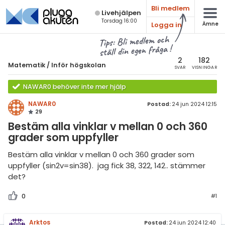
Bli medlem
Live­hjälpen
Torsdag 16:00
Logga in
Ämne
atematik
Alla ämnen
Tips: Bli medlem och
ställ din egen fråga !
sik
Matematik
2
182
Matematik
/
Inför högskolan
SVAR
VISNINGAR
Alla trådar
emi
NAWAR0 behöver inte mer hjälp
Årskurs 7
ologi
NAWAR0
Postad:
24 jun 2024 12:15
29
Årskurs 8
knik & Bygg
Bestäm alla vinklar v mellan 0 och 360
Årskurs 9
grader som uppfyller
rogrammering
Matte 1
Bestäm alla vinklar v mellan 0 och 360 grader som
venska
uppfyller (sin2v=sin38). jag fick 38, 322, 142.. stämmer
Matte 2
det?
ngelska
Matte 3
0
#1
er språk
Matte 4
Arktos
Postad:
24 jun 2024 12:40
Matte 5