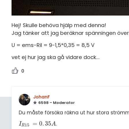
Hej! Skulle behöva hjälp med denna!
Jag tänker att jag beräknar spänningen över
U = ems-RiI = 9-1,5*0,35 = 8,5 V
vet ej hur jag ska gå vidare dock...
0
JohanF
6598 – Moderator
Du måste försöka räkna ut hur stora strömm
=
0
.
35
.
I
R
15
=
0
.
35
A
I
A
15
R