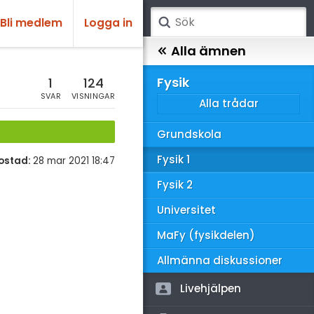
Bli medlem
Logga in
atematik
Alla ämnen
sik
Fysik
1
124
SVAR
VISNINGAR
Alla trådar
emi
Grundskola
ologi
Fysik 1
ostad:
28 mar 2021 18:47
knik & Bygg
Fysik 2
rogrammering
Universitet
venska
MaFy (fysikdelen)
ngelska
Allmänna diskussioner
er språk
Livehjälpen