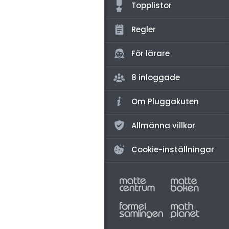
amhällsorientering
Topplistor
konomi
Regler
ler ämnen
För lärare
riga diskussioner
8 inloggade
Om Pluggakuten
Allmänna villkor
Cookie-inställningar