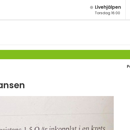
Live­hjälpen
Torsdag 16:00
M
Fy
K
Bi
P
Te
P
tansen
S
E
Fl