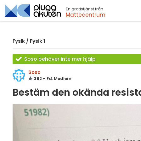
En gratistjänst från
Sök
Mattecentrum
Fysik
/
Fysik 1
Soso behöver inte mer hjälp
Soso
382 – Fd. Medlem
Bestäm den okända resis