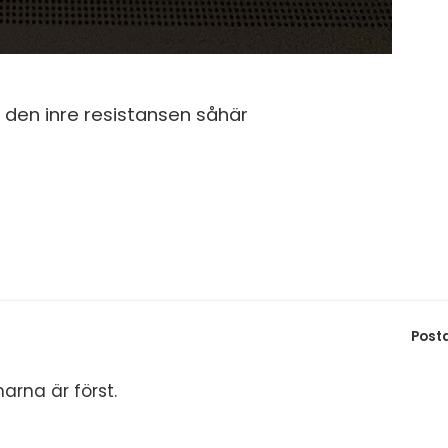
 den inre resistansen såhär
Post
arna är först.