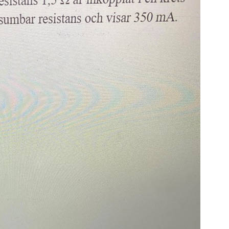
S
E
F
Öv