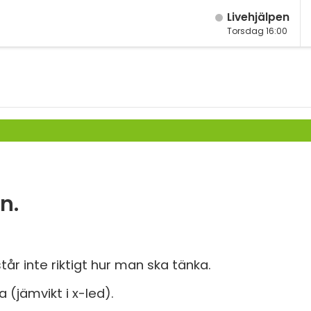
Live­hjälpen
Torsdag 16:00
M
Fy
K
Bi
Te
P
n.
S
E
år inte riktigt hur man ska tänka.
Fl
ka (jämvikt i x-led).