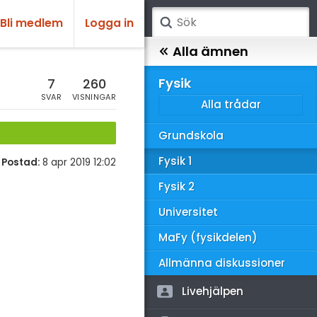
Bli medlem
Logga in
atematik
Alla ämnen
sik
Fysik
7
260
SVAR
VISNINGAR
Alla trådar
emi
Grundskola
ologi
Fysik 1
Postad:
8 apr 2019 12:02
knik & Bygg
Fysik 2
rogrammering
Universitet
venska
MaFy (fysikdelen)
ngelska
Allmänna diskussioner
er språk
Livehjälpen