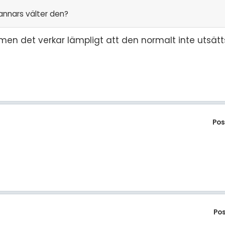
annars välter den?
 men det verkar lämpligt att den normalt inte utsätts
Pos
Po