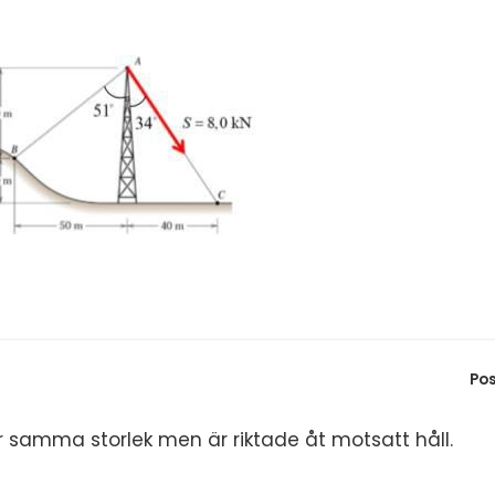
S
E
F
Öv
Po
ar samma storlek men är riktade åt motsatt håll.