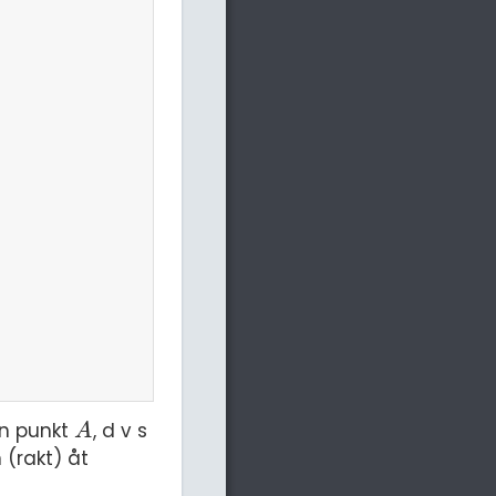
ån punkt
, d v s
A
A
 (rakt) åt