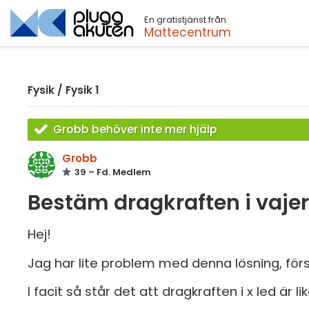
En gratistjänst från
Sök
Mattecentrum
Fysik
/
Fysik 1
Grobb behöver inte mer hjälp
Grobb
39 – Fd. Medlem
Bestäm dragkraften i vajer
Hej!
Jag har lite problem med denna lösning, först
I facit så står det att dragkraften i x led är li