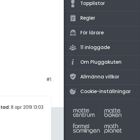
amhällsorientering
Topplistor
konomi
Regler
ler ämnen
För lärare
riga diskussioner
11 inloggade
Om Pluggakuten
Allmänna villkor
#1
Cookie-inställningar
stad:
8 apr 2019 13:03