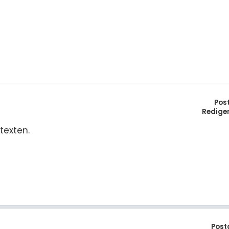
Pos
Redige
texten.
Post