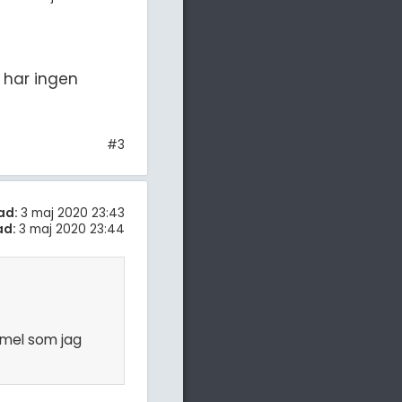
 har ingen
#3
ad:
3 maj 2020 23:43
ad:
3 maj 2020 23:44
rmel som jag