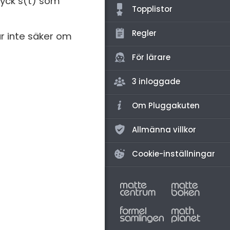
tryck s(t) som
amhällsorientering
Topplistor
för högskolan
konomi
Regler
är inte säker om
iversitet
ler ämnen
gskoleprovet
För lärare
riga diskussioner
Fy (mattedelen)
3 inloggade
lmänna diskussioner
Om Pluggakuten
Allmänna villkor
Cookie-inställningar