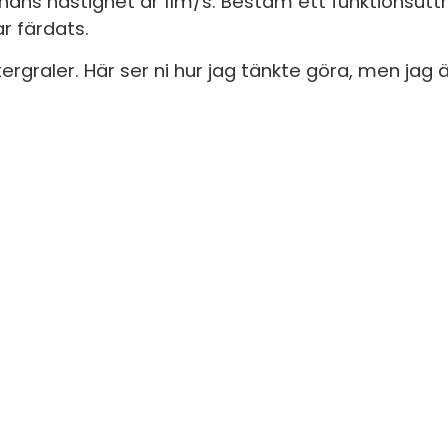
 hans hastighet är 11m/s. Bestäm ett funktionsut
S
 färdats.
In
E
ergraler. Här ser ni hur jag tänkte göra, men jag 
Un
F
Hö
Öv
Ma
Al