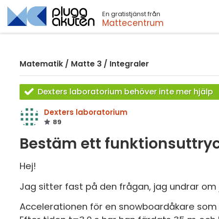
En gratistjänst från
Sök
Mattecentrum
Matematik
/
Matte 3
/
Integraler
Dexters laboratorium behöver inte mer hjälp
Dexters laboratorium
89
Bestäm ett funktionsuttry
Hej!
Jag sitter fast på den frågan, jag undrar om j
Accelerationen för en snowboardåkare som gli