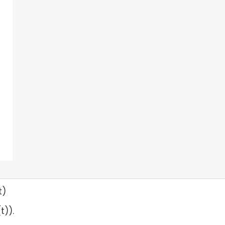
t)
t)).