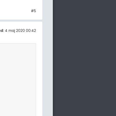
#5
ad:
4 maj 2020 00:42