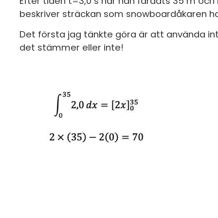
Efter tiden t=3,0 s har han färdats 35 m och
beskriver sträckan som snowboardåkaren har
Det första jag tänkte göra är att använda int
det stämmer eller inte!