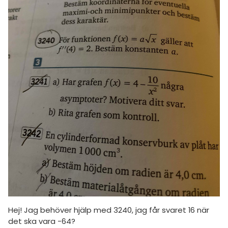
amhällsorientering
Topplistor
för högskolan
konomi
Regler
iversitet
ler ämnen
gskoleprovet
För lärare
riga diskussioner
Fy (mattedelen)
2 inloggade
lmänna diskussioner
Om Pluggakuten
Allmänna villkor
Cookie-inställningar
Hej! Jag behöver hjälp med 3240, jag får svaret 16 när
det ska vara -64?