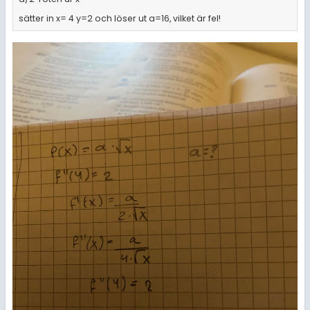
sätter in x= 4 y=2 och löser ut a=16, vilket är fel!