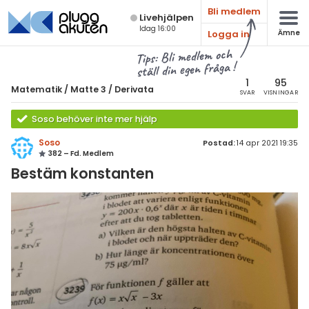
Bli medlem
Live­hjälpen
Idag 16:00
Logga in
Ämne
atematik
Alla ämnen
Tips: Bli medlem och
ställ din egen fråga !
Matematik
sik
atematik
1
95
Matematik
/
Matte 3
/
Derivata
SVAR
VISNINGAR
Alla trådar
emi
Matte 3
Soso behöver inte mer hjälp
Alla trådar
skurs 7
ologi
Soso
Postad:
14 apr 2021 19:35
382 – Fd. Medlem
skurs 8
Algebraiska uttryck
knik & Bygg
Bestäm konstanten
skurs 9
Derivata
rogrammering
tte 1
Naturliga logaritmer
venska
tte 2
Integraler
ngelska
tte 3
Trigonometri
er språk
tte 4
Livehjälpen
tte 5