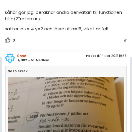
såhär gör jag: beräknar andra derivatan till funktionen
till a/2*roten ur x
sätter in x= 4 y=2 och löser ut a=16, vilket är fel!
0
#1
Soso
Postad:
14 apr 2021 19:35
382 – Fd. Medlem
Soso skrev: