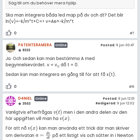
Säg till om du behöver mera hjälp.
Ska man integrera båda led map på dv och dt? Det blir
ln(v)=-k/m*t+C=> v=Ae^-k/m*t
0
#7
PATENTERAMERA
Postad:
9 jun 00:47
Online
8333
Ja. Och sedan kan man bestämma A med
begynnelsevärdet. v = v
då t = 0.
0
Sedan kan man integrera en gång till för att få x(t).
0
#8
D4NIEL
Postad:
9 jun 12:01
Online
Redigerad:
9 jun 12:02
3563
(
)
Vanligtvis efterfrågas
men i den andra delen av den
v
(
t
)
v
t
(
)
här uppgiften vill man ha
.
v
(
x
)
v
x
(
)
För att nå
kan man använda ett trick där man skriver
v
(
x
)
v
x
d
v
=
om derivatan
på ett listigt vis och sätter in i Newton
a
=
d
v
d
t
a
d
t