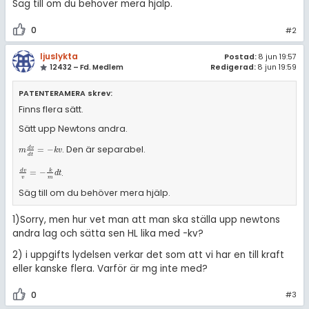
Säg till om du behöver mera hjälp.
0
#2
ljuslykta
Postad:
8 jun 19:57
12432 – Fd. Medlem
Redigerad:
8 jun 19:59
PATENTERAMERA skrev:
Finns flera sätt.
Sätt upp Newtons andra.
. Den är separabel.
m
d
v
d
t
=
-
k
v
d
v
=
−
m
k
v
d
t
.
d
v
v
=
-
k
m
d
t
d
v
k
=
−
d
t
v
m
Säg till om du behöver mera hjälp.
1)Sorry, men hur vet man att man ska ställa upp newtons
andra lag och sätta sen HL lika med -kv?
2) i uppgifts lydelsen verkar det som att vi har en till kraft
eller kanske flera. Varför är mg inte med?
0
#3