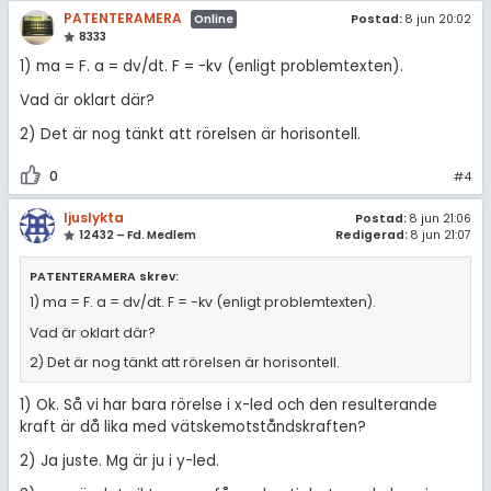
PATENTERAMERA
Postad:
8 jun 20:02
Online
8333
1) ma = F. a = dv/dt. F = -kv (enligt problemtexten).
Vad är oklart där?
2) Det är nog tänkt att rörelsen är horisontell.
0
#4
ljuslykta
Postad:
8 jun 21:06
12432 – Fd. Medlem
Redigerad:
8 jun 21:07
PATENTERAMERA skrev:
1) ma = F. a = dv/dt. F = -kv (enligt problemtexten).
Vad är oklart där?
2) Det är nog tänkt att rörelsen är horisontell.
1) Ok. Så vi har bara rörelse i x-led och den resulterande
kraft är då lika med vätskemotståndskraften?
2) Ja juste. Mg är ju i y-led.