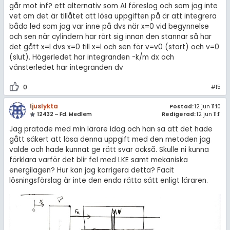
går mot inf? ett alternativ som AI föreslog och som jag inte
vet om det är tillåtet att lösa uppgiften på är att integrera
båda led som jag var inne på dvs när x=0 vid begynnelse
och sen när cylindern har rört sig innan den stannar så har
det gått x=l dvs x=0 till x=l och sen för v=v0 (start) och v=0
(slut). Högerledet har integranden -k/m dx och
vänsterledet har integranden dv
0
#15
ljuslykta
Postad:
12 jun 11:10
12432 – Fd. Medlem
Redigerad:
12 jun 11:11
Jag pratade med min lärare idag och han sa att det hade
gått säkert att lösa denna uppgift med den metoden jag
valde och hade kunnat ge rätt svar också. Skulle ni kunna
förklara varför det blir fel med LKE samt mekaniska
energilagen? Hur kan jag korrigera detta? Facit
lösningsförslag är inte den enda rätta sätt enligt läraren.