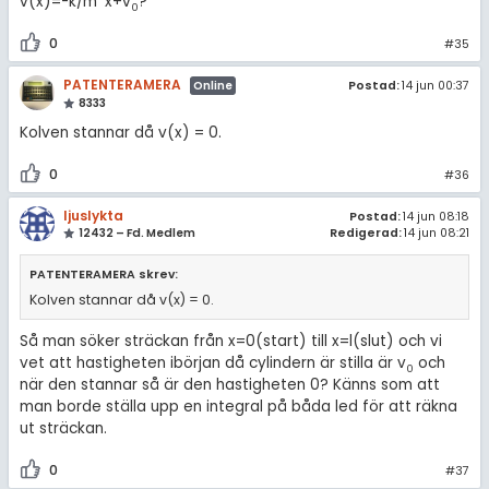
v(x)=-k/m*x+v
?
0
0
#35
PATENTERAMERA
Postad:
14 jun 00:37
Online
8333
Kolven stannar då v(x) = 0.
0
#36
ljuslykta
Postad:
14 jun 08:18
12432 – Fd. Medlem
Redigerad:
14 jun 08:21
PATENTERAMERA skrev:
Kolven stannar då v(x) = 0.
Så man söker sträckan från x=0(start) till x=l(slut) och vi
vet att hastigheten ibörjan då cylindern är stilla är v
och
0
när den stannar så är den hastigheten 0? Känns som att
man borde ställa upp en integral på båda led för att räkna
ut sträckan.
0
#37