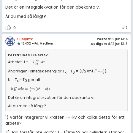
Det är en integralekvation för den obekanta v.
Är du med så långt?
0
#19
ljuslykta
Postad:
12 jun 13:14
12432 – Fd. Medlem
Redigerad:
12 jun 13:15
PATENTERAMERA skrev:
Arbetet U =
.
x
-
k
∫
0
x
v
d
x
−
∫
k
v
d
x
0
Ändringen i kinetisk energi är T
- T
= (1/2)m(
).
2
2
v
2
-
v
0
2
−
x
0
v
v
0
U = T
- T
ger att
x
0
1
.
x
2
2
-
k
∫
0
x
v
d
x
=
1
2
m
v
2
-
v
0
2
−
∫
=
(
−
)
k
v
d
x
m
v
v
0
0
2
Det är en integralekvation för den obekanta v.
Är du med så långt?
1) Varför integrerar vi kraften F=-kv och kallar detta för ett
arbete?
2) Jag förstår inte varför T
=1/2mv^2 när cylindern stannar