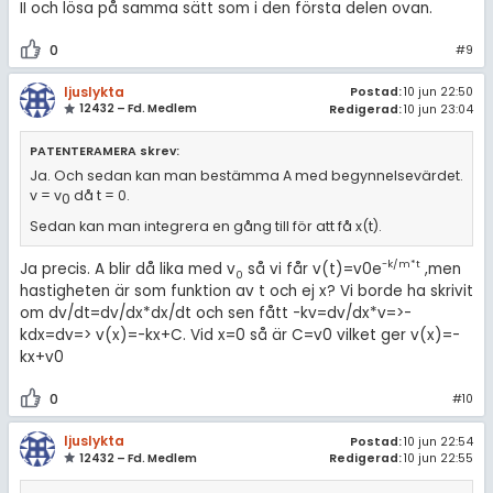
II och lösa på samma sätt som i den första delen ovan.
0
#9
ljuslykta
Postad:
10 jun 22:50
12432 – Fd. Medlem
Redigerad:
10 jun 23:04
PATENTERAMERA skrev:
Ja. Och sedan kan man bestämma A med begynnelsevärdet.
v = v
då t = 0.
0
Sedan kan man integrera en gång till för att få x(t).
-k/m*t
Ja precis. A blir då lika med v
så vi får v(t)=v0e
,men
0
hastigheten är som funktion av t och ej x? Vi borde ha skrivit
om dv/dt=dv/dx*dx/dt och sen fått -kv=dv/dx*v=>-
kdx=dv=> v(x)=-kx+C. Vid x=0 så är C=v0 vilket ger v(x)=-
kx+v0
0
#10
ljuslykta
Postad:
10 jun 22:54
12432 – Fd. Medlem
Redigerad:
10 jun 22:55