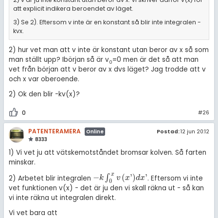
att explicit indikera beroendet av läget.
3) Se 2). Eftersom v inte är en konstant så blir inte integralen -
kvx.
2) hur vet man att v inte är konstant utan beror av x så som
man ställt upp? Ibörjan så är v
=0 men är det så att man
0
vet från början att v beror av x dvs läget? Jag trodde att v
och x var oberoende.
2) Ok den blir -kv(x)?
0
#26
PATENTERAMERA
Postad:
12 jun 20:12
Online
8333
1) Vi vet ju att vätskemotståndet bromsar kolven. Så farten
minskar.
x
−
(
'
)
'
∫
2) Arbetet blir integralen
. Eftersom vi inte
-
k
∫
0
x
v
x
'
d
x
'
k
v
x
d
x
0
vet funktionen v(x) - det är ju den vi skall räkna ut - så kan
vi inte räkna ut integralen direkt.
Vi vet bara att