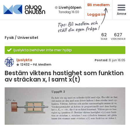
Bli medlem
Live­hjälpen
Torsdag 16:00
Logga in
Ämne
atematik
Alla ämnen
Tips: Bli medlem och
ställ din egen fråga !
sik
Fysik
62
627
Fysik
/
Universitet
SVAR
VISNINGAR
Alla trådar
emi
ljuslykta behöver inte mer hjälp
Grundskola
ologi
ljuslykta
Postad:
8 jun 16:05
12432 – Fd. Medlem
Fysik 1
knik & Bygg
Bestäm viktens hastighet som funktion
Fysik 2
av sträckan x, l samt x(t)
rogrammering
Universitet
venska
MaFy (fysikdelen)
ngelska
Allmänna diskussioner
er språk
Livehjälpen