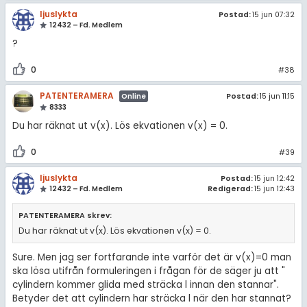
ljuslykta
Postad:
15 jun 07:32
12432 – Fd. Medlem
?
0
#38
PATENTERAMERA
Postad:
15 jun 11:15
Online
8333
Du har räknat ut v(x). Lös ekvationen v(x) = 0.
0
#39
ljuslykta
Postad:
15 jun 12:42
12432 – Fd. Medlem
Redigerad:
15 jun 12:43
PATENTERAMERA skrev:
Du har räknat ut v(x). Lös ekvationen v(x) = 0.
Sure. Men jag ser fortfarande inte varför det är v(x)=0 man
ska lösa utifrån formuleringen i frågan för de säger ju att "
cylindern kommer glida med sträcka l innan den stannar".
Betyder det att cylindern har sträcka l när den har stannat?