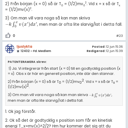
2
2) Från början (x = 0) så är T
= (1/2)mv
. Vid x = x så är T
0
0
x
2
= (1/2)mv(x)
.
3) Om man vill vara noga så kan man skriva
x
−
(
'
)
'
∫
, men man är ofta lite slarvig/lat i detta fall.
-
k
∫
0
x
v
x
'
d
x
'
k
v
x
d
x
0
0
#23
ljuslykta
Postad:
12 jun 15:36
12432 – Fd. Medlem
Redigerad:
12 jun 15:39
PATENTERAMERA skrev:
1) Ja. Vi integrerar från start (x = 0) till en godtycklig position (x
= x). Obs x är här en generell position, inte där den stannar.
2
2) Från början (x = 0) så är T
= (1/2)mv
. Vid x = x så är T
=
0
0
x
2
(1/2)mv(x)
.
3) Om man vill vara noga så kan man skriva
,
x
-
k
∫
0
x
v
x
'
d
x
'
−
∫
(
'
)
'
k
v
x
d
x
0
men man är ofta lite slarvig/lat i detta fall.
1. Ok jag förstår.
2. Ok så det är godtycklig x position som får en kinetisk
energi T_x=mv(x)^2/2? Hm hur kommer det sig att du