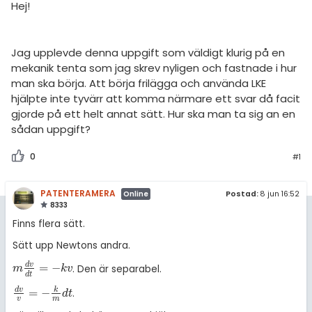
amhällsorientering
Hej!
Topplistor
konomi
Regler
Jag upplevde denna uppgift som väldigt klurig på en
ler ämnen
mekanik tenta som jag skrev nyligen och fastnade i hur
För lärare
man ska börja. Att börja frilägga och använda LKE
riga diskussioner
hjälpte inte tyvärr att komma närmare ett svar då facit
12 inloggade
gjorde på ett helt annat sätt. Hur ska man ta sig an en
sådan uppgift?
Om Pluggakuten
0
#1
Allmänna villkor
PATENTERAMERA
Postad:
8 jun 16:52
Online
Cookie-inställningar
8333
Finns flera sätt.
Sätt upp Newtons andra.
d
v
=
−
. Den är separabel.
m
d
v
d
t
=
-
k
v
m
k
v
d
t
d
v
k
=
−
.
d
v
v
=
-
k
m
d
t
d
t
v
m