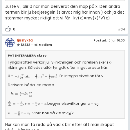
Juste v
blir 0 när man deriverat den map på x. Den andra
0
termen blir ju kedjeregeln (slarvat mig här innan ) och ja det
stämmer mycket riktigt att vi får -kv(x)=mv(x)*v'(x)
0
#34
ljuslykta
Postad:
13 jun 16:00
12432 – Fd. Medlem
PATENTERAMERA skrev:
Tyngdkraften verkar ju i y-riktningen och rörelsen sker i x-
riktningen. Således utför tyngdkraften inget arbete här.
1
1
U =
. En integralekvation för v.
x
2
2
-
k
∫
0
x
v
d
x
=
1
2
m
v
2
-
1
2
m
v
0
2
−
∫
=
−
k
v
d
x
m
v
m
v
0
0
2
2
Derivera båda led map x.
1
-
k
v
=
1
2
m
2
v
d
v
d
x
d
v
−
=
2
k
v
m
v
2
d
x
,
, begynnelsevillkor ger c = v
.
d
v
d
x
=
-
k
m
v
=
-
k
m
x
+
c
d
v
k
k
=
−
=
−
+
0
v
x
c
m
m
d
x
. v blir noll då x = mv
/k.
v
=
-
k
m
x
+
v
0
k
=
−
+
0
v
x
v
0
m
Hur kan man ta reda på vad x blir efter att man skapat