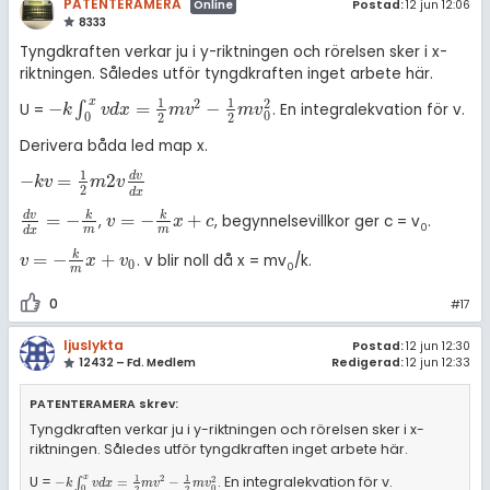
PATENTERAMERA
Postad:
12 jun 12:06
Online
8333
Tyngdkraften verkar ju i y-riktningen och rörelsen sker i x-
riktningen. Således utför tyngdkraften inget arbete här.
1
1
x
2
2
−
=
−
∫
U =
. En integralekvation för v.
-
k
∫
0
x
v
d
x
=
1
2
m
v
2
-
1
2
m
v
0
2
k
v
d
x
m
v
m
v
0
0
2
2
Derivera båda led map x.
1
d
v
−
=
2
-
k
v
=
1
2
m
2
v
d
v
d
x
k
v
m
v
2
d
x
d
v
k
k
=
−
=
−
+
,
, begynnelsevillkor ger c = v
.
d
v
d
x
=
-
k
m
v
=
-
k
m
x
+
c
v
x
c
0
m
m
d
x
k
=
−
+
. v blir noll då x = mv
/k.
v
=
-
k
m
x
+
v
0
v
x
v
0
0
m
0
#17
ljuslykta
Postad:
12 jun 12:30
12432 – Fd. Medlem
Redigerad:
12 jun 12:33
PATENTERAMERA skrev:
Tyngdkraften verkar ju i y-riktningen och rörelsen sker i x-
riktningen. Således utför tyngdkraften inget arbete här.
1
1
U =
. En integralekvation för v.
x
2
2
-
k
∫
0
x
v
d
x
=
1
2
m
v
2
-
1
2
m
v
0
2
−
∫
=
−
k
v
d
x
m
v
m
v
0
0
2
2