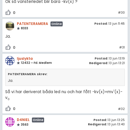
Ok så vänsterledet blir bara -kv(x) ?
0
#30
PATENTERAMERA
Postad:
13 jun 11:48
Online
8333
Ja.
0
#31
ljuslykta
Postad:
13 jun 13:19
12432 – Fd. Medlem
Redigerad:
13 jun 13:21
PATENTERAMERA skrev:
Ja.
Så vi har deriverat båda led nu och har fått -kv(x)=mv'(x)-
v
0
0
#32
D4NIEL
Postad:
13 jun 13:25
Online
Redigerad:
13 jun 13:40
3563