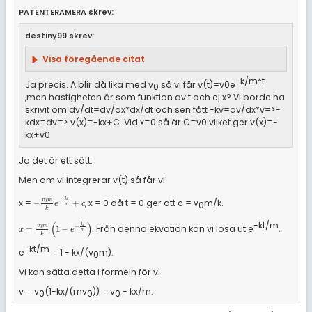
PATENTERAMERA skrev:
destiny99 skrev:
Visa föregående citat
-k/m*t
Ja precis. A blir då lika med v
så vi får v(t)=v0e
0
,men hastigheten är som funktion av t och ej x? Vi borde ha
skrivit om dv/dt=dv/dx*dx/dt och sen fått -kv=dv/dx*v=>-
kdx=dv=> v(x)=-kx+C. Vid x=0 så är C=v0 vilket ger v(x)=-
kx+v0
Ja det är ett sätt.
Men om vi integrerar v(t) så får vi
k
t
x =
, x = 0 då t = 0 ger att c = v
m/k.
v
m
−
-
v
0
m
k
e
-
k
t
m
+
c
0
−
+
0
e
c
m
k
-kt/m
(
)
k
t
. Från denna ekvation kan vi lösa ut e
.
v
m
−
x
=
v
0
m
k
1
-
e
-
k
t
m
0
=
1
−
x
e
m
k
-kt/m
e
= 1 - kx/(v
m).
0
Vi kan sätta detta i formeln för v.
v = v
(1-kx/(mv
)) = v
- kx/m.
0
0
0