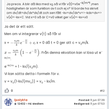
-k/m*t
Ja precis. A blir då lika med v
så vi får v(t)=v0e
,men
0
hastigheten är som funktion av t och ej x? Vi borde ha skrivit
om dv/dt=dv/dx*dx/dt och sen fått -kv=dv/dx*v=>-kdx=dv=>
v(x)=-kx+C. Vid x=0 så är C=v0 vilket ger v(x)=-kx+v0
Ja det är ett sätt.
Men om vi integrerar v(t) så får vi
k
t
v
m
−
−
+
0
x =
, x = 0 då t = 0 ger att c = v
m/k.
-
v
0
m
k
e
-
k
t
m
+
c
e
c
m
0
k
(
)
k
t
v
m
−
=
1
−
-
0
. Från denna ekvation kan vi lösa ut e
x
=
v
0
m
k
1
-
e
-
k
t
m
x
e
m
k
kt/m
.
-kt/m
e
= 1 - kx/(v
m).
0
Vi kan sätta detta i formeln för v.
v = v
(1-kx/(mv
)) = v
- kx/m.
0
0
0
0
#12
ljuslykta
Postad:
11 jun 07:39
12432 – Fd. Medlem
Redigerad:
11 jun 07:53