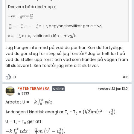
Derivera båda led map x.
1
-
k
v
=
1
2
m
2
v
d
v
d
x
d
v
−
=
2
k
v
m
v
2
d
x
,
, begynnelsevillkor ger c = v
.
d
v
d
x
=
-
k
m
v
=
-
k
m
x
+
c
d
v
k
k
=
−
=
−
+
0
v
x
c
m
m
d
x
. v blir noll då x = mv
/k.
v
=
-
k
m
x
+
v
0
k
=
−
+
0
v
x
v
0
m
Jag hänger inte med på vad du gör här. Kan du förtydliga
vad du gör steg för steg så jag förstår? Jag är helt lost på
vad du ställer upp först och vad som händer på vägen fram
till slutsvaret. Sen förstår jag inte ditt slutsvar.
0
#18
PATENTERAMERA
Postad:
12 jun 13:01
Online
8333
x
−
∫
Arbetet U =
.
-
k
∫
0
x
v
d
x
k
v
d
x
0
2
2
−
Ändringen i kinetisk energi är T
- T
= (1/2)m(
).
v
2
-
v
0
2
v
v
x
0
0
U = T
- T
ger att
x
0
1
x
2
2
−
=
−
∫
(
)
.
-
k
∫
0
x
v
d
x
=
1
2
m
v
2
-
v
0
2
k
v
d
x
m
v
v
0
0
2