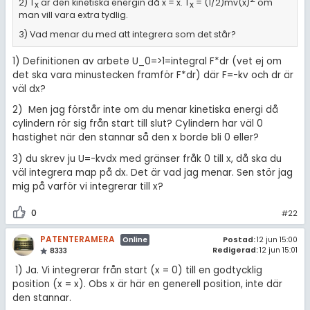
2) T
är den kinetiska energin då x = x. T
= (1/2)mv(x)
om
x
x
man vill vara extra tydlig.
3) Vad menar du med att integrera som det står?
1) Definitionen av arbete U_0=>1=integral F*dr (vet ej om
det ska vara minustecken framför F*dr) där F=-kv och dr är
väl dx?
2) Men jag förstår inte om du menar kinetiska energi då
cylindern rör sig från start till slut? Cylindern har väl 0
hastighet när den stannar så den x borde bli 0 eller?
3) du skrev ju U=-kvdx med gränser fråk 0 till x, då ska du
väl integrera map på dx. Det är vad jag menar. Sen stör jag
mig på varför vi integrerar till x?
0
#22
PATENTERAMERA
Postad:
12 jun 15:00
Online
Redigerad:
12 jun 15:01
8333
1) Ja. Vi integrerar från start (x = 0) till en godtycklig
position (x = x). Obs x är här en generell position, inte där
den stannar.