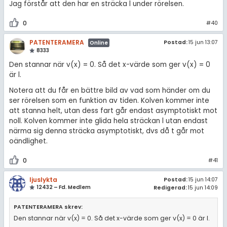
Jag förstår att den har en sträcka l under rörelsen.
0
#40
PATENTERAMERA
Postad:
15 jun 13:07
Online
8333
Den stannar när v(x) = 0. Så det x-värde som ger v(x) = 0
är l.
Notera att du får en bättre bild av vad som händer om du
ser rörelsen som en funktion av tiden. Kolven kommer inte
att stanna helt, utan dess fart går endast asymptotiskt mot
noll. Kolven kommer inte glida hela sträckan l utan endast
närma sig denna sträcka asymptotiskt, dvs då t går mot
oändlighet.
0
#41
ljuslykta
Postad:
15 jun 14:07
12432 – Fd. Medlem
Redigerad:
15 jun 14:09
PATENTERAMERA skrev:
Den stannar när v(x) = 0. Så det x-värde som ger v(x) = 0 är l.