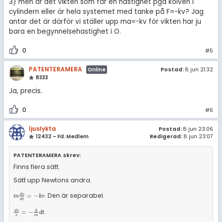
3) men är det vikten som får en hastighet pga kolven i
cylindern eller är hela systemet med tanke på F=-kv? Jag
antar det är därför vi ställer upp ma=-kv för vikten har ju
bara en begynnelsehastighet i O.
0
#5
PATENTERAMERA
Postad:
8 jun 21:32
Online
8333
Ja, precis.
0
#6
ljuslykta
Postad:
8 jun 23:06
12432 – Fd. Medlem
Redigerad:
8 jun 23:07
PATENTERAMERA skrev:
Finns flera sätt.
Sätt upp Newtons andra.
. Den är separabel.
m
d
v
d
t
=
-
k
v
d
v
=
−
m
k
v
d
t
.
d
v
v
=
-
k
m
d
t
d
v
k
=
−
d
t
v
m