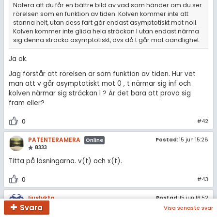
Notera att du får en bättre bild av vad som händer om du ser
rörelsen som en funktion av tiden. Kolven kommer inte att
stanna helt, utan dess fart går endast asymptotiskt mot noll.
Kolven kommer inte glida hela sträckan l utan endast närma
sig denna sträcka asymptotiskt, dvs då t går mot oändlighet.
Ja ok.
Jag förstår att rörelsen är som funktion av tiden. Hur vet
man att v går asymptotiskt mot 0 , t närmar sig inf och
kolven närmar sig sträckan l ? Är det bara att prova sig
fram eller?
0
#42
PATENTERAMERA
Postad:
15 jun 15:28
Online
8333
Titta på lösningarna. v(t) och x(t).
0
#43
ljuslykta
Postad:
15 jun 16:52
12432 – Fd. Medlem
Redigerad:
15 jun 16:53
Svara
Visa senaste svar