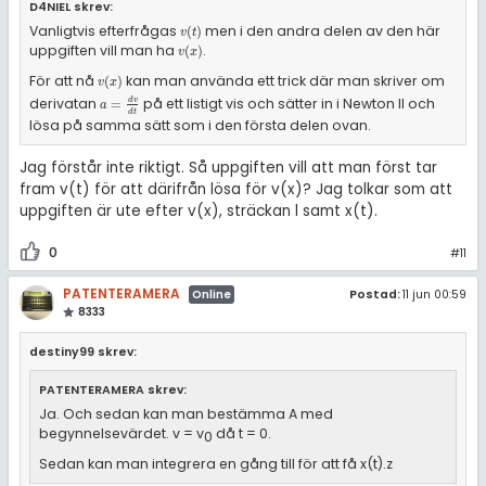
D4NIEL skrev:
Vanligtvis efterfrågas
men i den andra delen av den här
v
(
t
)
(
)
v
t
uppgiften vill man ha
.
v
(
x
)
(
)
v
x
För att nå
kan man använda ett trick där man skriver om
v
(
x
)
(
)
v
x
derivatan
på ett listigt vis och sätter in i Newton II och
a
=
d
v
d
t
d
v
=
a
d
t
lösa på samma sätt som i den första delen ovan.
Jag förstår inte riktigt. Så uppgiften vill att man först tar
fram v(t) för att därifrån lösa för v(x)? Jag tolkar som att
uppgiften är ute efter v(x), sträckan l samt x(t).
0
#11
PATENTERAMERA
Postad:
11 jun 00:59
Online
8333
destiny99 skrev:
PATENTERAMERA skrev:
Ja. Och sedan kan man bestämma A med
begynnelsevärdet. v = v
då t = 0.
0
Sedan kan man integrera en gång till för att få x(t).z