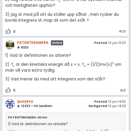
x
och hastigheten upphör?
3) jag är med på att du ställer upp såhär , men tycker du
borde integrera VL map dx som det står ?
0
#20
PATENTERAMERA
Postad:
12 jun 13:23
Online
8333
1) Vad är definitionen av arbete?
2
2) T
är den kinetiska energin då x = x. T
= (1/2)mv(x)
om
x
x
man vill vara extra tydlig.
3) Vad menar du med att integrera som det står?
0
#21
ljuslykta
Postad:
12 jun 14:00
12432 – Fd. Medlem
Redigerad:
12 jun 14:29
PATENTERAMERA skrev:
1) Vad är definitionen av arbete?
2