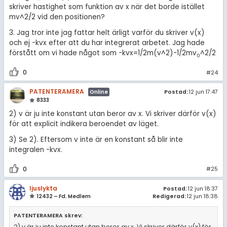
skriver hastighet som funktion av x när det borde istället
mv^2/2 vid den positionen?
3. Jag tror inte jag fattar helt ärligt varför du skriver v(x)
och ej -kvx efter att du har integrerat arbetet. Jag hade
förstått om vi hade något som -kvx=1/2m(v^2)-1/2mv
^2/2
0
0
#24
PATENTERAMERA
Postad:
12 jun 17:47
Online
8333
2) v är ju inte konstant utan beror av x. Vi skriver därför v(x)
för att explicit indikera beroendet av läget.
3) Se 2). Eftersom v inte är en konstant så blir inte
integralen -kvx.
0
#25
ljuslykta
Postad:
12 jun 18:37
12432 – Fd. Medlem
Redigerad:
12 jun 18:38
PATENTERAMERA skrev:
2) v är ju inte konstant utan beror av x. Vi skriver därför v(x) för