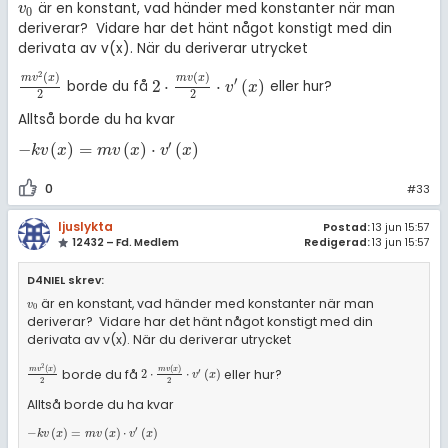
är en konstant, vad händer med konstanter när man
v
0
v
0
deriverar? Vidare har det hänt något konstigt med din
derivata av v(x). När du deriverar utrycket
2
(
)
(
)
m
v
x
m
v
x
′
2
⋅
⋅
(
)
borde du få
eller hur?
m
v
2
x
2
2
·
m
v
x
2
·
v
'
x
v
x
2
2
Alltså borde du ha kvar
′
−
(
)
=
(
)
⋅
(
)
-
k
v
x
=
m
v
x
·
v
'
x
k
v
x
m
v
x
v
x
0
#33
ljuslykta
Postad:
13 jun 15:57
12432 – Fd. Medlem
Redigerad:
13 jun 15:57
D4NIEL skrev:
är en konstant, vad händer med konstanter när man
v
0
v
0
deriverar? Vidare har det hänt något konstigt med din
derivata av v(x). När du deriverar utrycket
2
(
)
(
)
m
v
x
m
v
x
borde du få
eller hur?
′
m
v
2
x
2
2
·
m
v
x
2
·
v
'
x
2
⋅
⋅
(
)
v
x
2
2
Alltså borde du ha kvar
′
-
k
v
x
=
m
v
x
·
v
'
x
−
(
)
=
(
)
⋅
(
)
k
v
x
m
v
x
v
x