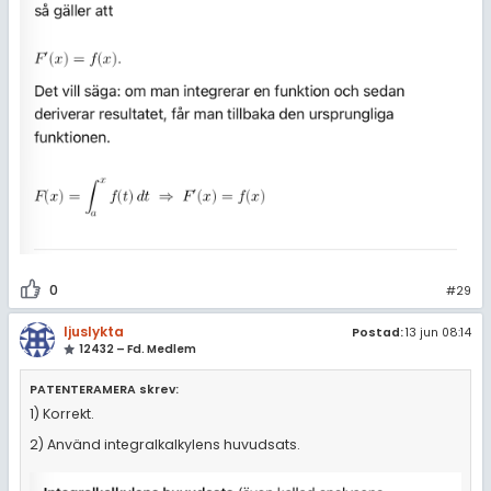
0
#29
ljuslykta
Postad:
13 jun 08:14
12432 – Fd. Medlem
PATENTERAMERA skrev:
1) Korrekt.
2) Använd integralkalkylens huvudsats.