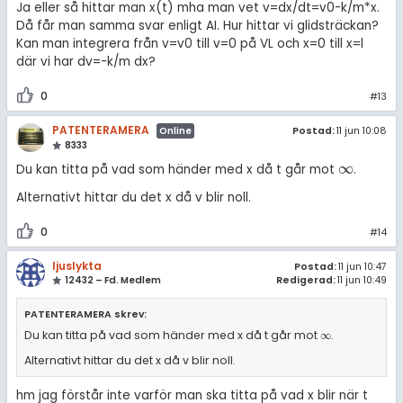
Ja eller så hittar man x(t) mha man vet v=dx/dt=v0-k/m*x.
Då får man samma svar enligt AI. Hur hittar vi glidsträckan?
Kan man integrera från v=v0 till v=0 på VL och x=0 till x=l
där vi har dv=-k/m dx?
0
#13
PATENTERAMERA
Postad:
11 jun 10:08
Online
8333
∞
Du kan titta på vad som händer med x då t går mot
.
∞
Alternativt hittar du det x då v blir noll.
0
#14
ljuslykta
Postad:
11 jun 10:47
12432 – Fd. Medlem
Redigerad:
11 jun 10:49
PATENTERAMERA skrev:
Du kan titta på vad som händer med x då t går mot
.
∞
∞
Alternativt hittar du det x då v blir noll.
hm jag förstår inte varför man ska titta på vad x blir när t