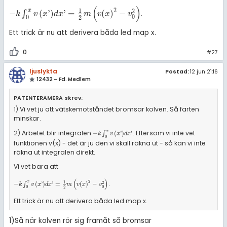
(
)
2
1
x
2
−
(
'
)
'
=
(
)
−
∫
.
-
k
∫
0
x
v
x
'
d
x
'
=
1
2
m
v
x
2
-
v
0
2
k
v
x
d
x
m
v
x
v
0
0
2
Ett trick är nu att derivera båda led map x.
0
#27
ljuslykta
Postad:
12 jun 21:16
12432 – Fd. Medlem
PATENTERAMERA skrev:
1) Vi vet ju att vätskemotståndet bromsar kolven. Så farten
minskar.
2) Arbetet blir integralen
. Eftersom vi inte vet
x
-
k
∫
0
x
v
x
'
d
x
'
−
∫
(
'
)
'
k
v
x
d
x
0
funktionen v(x) - det är ju den vi skall räkna ut - så kan vi inte
räkna ut integralen direkt.
Vi vet bara att
(
)
2
1
.
x
2
-
k
∫
0
x
v
x
'
d
x
'
=
1
2
m
v
x
2
-
v
0
2
−
∫
(
'
)
'
=
(
)
−
k
v
x
d
x
m
v
x
v
0
0
2
Ett trick är nu att derivera båda led map x.
1)Så när kolven rör sig framåt så bromsar